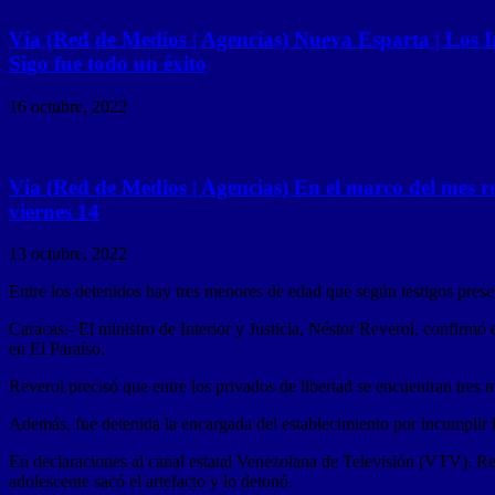
Vía (Red de Medios | Agencias) Nueva Esparta | Los I
Sigo fue todo un éxito
16 octubre, 2022
Vía (Red de Medios | Agencias) En el marco del mes r
viernes 14
13 octubre, 2022
Entre los detenidos hay tres menores de edad que según testigos pres
Caracas.- El ministro de Interior y Justicia, Néstor Reverol, confirm
en El Paraíso.
Reverol precisó que entre los privados de libertad se encuentran tres 
Además, fue detenida la encargada del establecimiento por incumplir
En declaraciones al canal estatal Venezolana de Televisión (VTV), Re
adolescente sacó el artefacto y lo detonó.