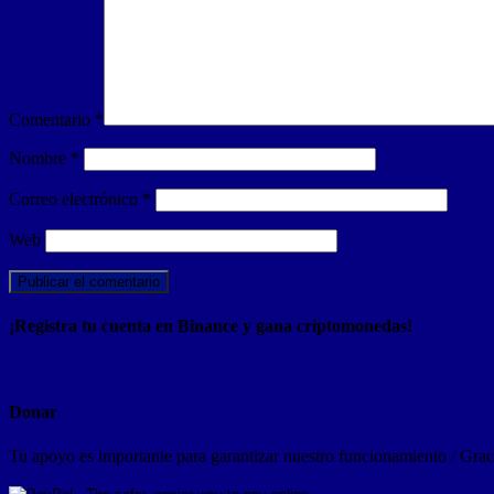
Comentario
*
Nombre
*
Correo electrónico
*
Web
¡Registra tu cuenta en Binance y gana criptomonedas!
Donar
Tu apoyo es importante para garantizar nuestro funcionamiento / Graci