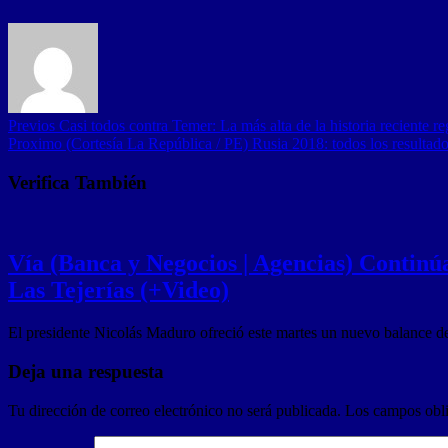
Previos
Casi todos contra Temer: La más alta de la historia reciente re
Proximo
(Cortesía La República / PE) Rusia 2018: todos los resultado
Verifica También
Vía (Banca y Negocios | Agencias) Continúa
Las Tejerías (+Video)
El presidente Nicolás Maduro ofreció este martes un nuevo balance d
Deja una respuesta
Tu dirección de correo electrónico no será publicada.
Los campos obli