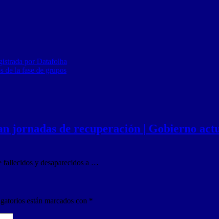
gistrada por Datafolha
s de la fase de grupos
n jornadas de recuperación | Gobierno actua
e fallecidos y desaparecidos a …
gatorios están marcados con
*