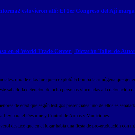
nforma2 estuvieron allí: El 1er Congreso del Ají marga
osa en el World Trade Center | Dictarán Taller de Aut
enciales, uno de ellos fue quien explotó la bomba lacrimógena que gener
ó este sábado la detención de ocho personas vinculadas a la detonación
menores de edad que según testigos presenciales uno de ellos es señalad
 la Ley para el Desarme y Control de Armas y Municiones.
verol destacó que en el lugar había una fiesta de pre-graduación con m