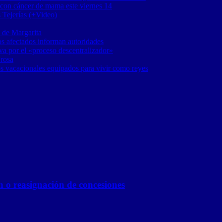
 con cáncer de mama este viernes 14
 Tejerías (+Video)
 de Margarita
os afectados informan autoridades
a por el «proceso descentralizador»
 rosa
os vacacionales equipados para vivir como reyes
n o reasignación de concesiones