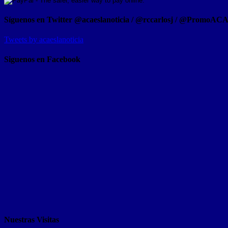
Síguenos en Twitter @acaeslanoticia / @rccarlosj / @PromoAC
Tweets by acaeslanoticia
Siguenos en Facebook
Nuestras Visitas