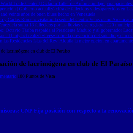
 World Trade Center | Dictarán Taller de Automaquillaje para pacientes
ración | Gobierno actualizó cifra de fallecidos y desaparecidos en Las
Band veinte años de buen blues hecho en Venezuela
o y Carlos Romero visitaron la sede del Centro Venezolano Americano
nezuela suma 18 fallecidos por las lluvias y se registran 120 municipi
o: Octavio Táriba respalda al Presidente Maduro y al gobernador Lacav
al | Intylact realizó «lives» sobre la prevención del suicidio y el mes
n las Residencias Islas del Rey: Alquila la mejor opción en apartament
de lacrimógena en club de El Paraíso
ación de lacrimógena en club de El Paraíso
mentario
180 Puntos de Vista
misoras: CNP Fija posición con respecto a la renovació