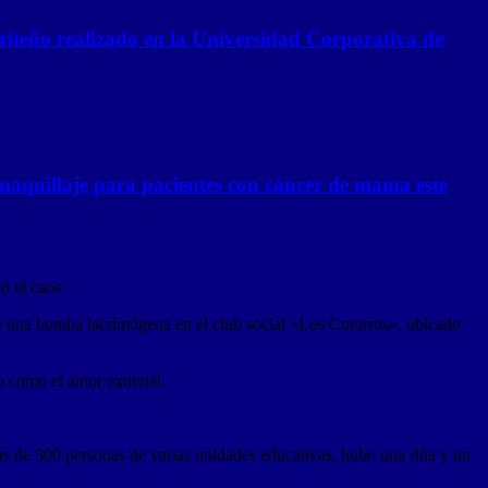
riteño realizado en la Universidad Corporativa de
omaquillaje para pacientes con cáncer de mama este
ó el caos
 de una bomba lacrimógena en el club social «Los Cotorros», ubicado
o como el autor material.
ás de 500 personas de varias unidades educativas, hubo una riña y un