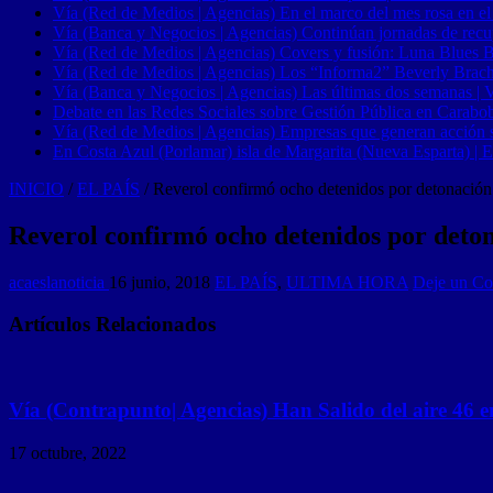
Vía (Red de Medios | Agencias) En el marco del mes rosa en el
Vía (Banca y Negocios | Agencias) Continúan jornadas de recupe
Vía (Red de Medios | Agencias) Covers y fusión: Luna Blues 
Vía (Red de Medios | Agencias) Los “Informa2” Beverly Brach
Vía (Banca y Negocios | Agencias) Las últimas dos semanas | Ve
Debate en las Redes Sociales sobre Gestión Pública en Carabob
Vía (Red de Medios | Agencias) Empresas que generan acción soci
En Costa Azul (Porlamar) isla de Margarita (Nueva Esparta) | E
INICIO
/
EL PAÍS
/
Reverol confirmó ocho detenidos por detonación 
Reverol confirmó ocho detenidos por deton
acaeslanoticia
16 junio, 2018
EL PAÍS
,
ULTIMA HORA
Deje un Co
Artículos Relacionados
Vía (Contrapunto| Agencias) Han Salido del aire 46 e
17 octubre, 2022