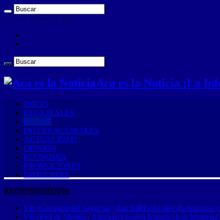
viernes , agosto 7 2026
ANUNCIA CON NOSOTROS (Es muy sencillo)
CONTACTO
Aca es la Noticia ¡La I
INICIO
REGIONALES
EL PAÍS
INTERNACIONALES
ACTUALIDAD
OPINIÓN
ECONOMÍA
PROMOCIONES
INMUEBLES
RECIENTEMENTE
Vía (Contrapunto| Agencias) Han Salido del aire 46 emisoras: 
Vía (Red de Medios | Agencias) Nueva Esparta | Los Informa2 es