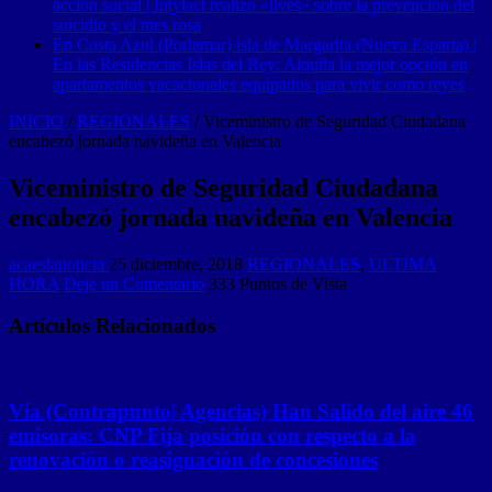
acción social | Intylact realizó «lives» sobre la prevención del
suicidio y el mes rosa
En Costa Azul (Porlamar) isla de Margarita (Nueva Esparta) |
En las Residencias Islas del Rey: Alquila la mejor opción en
apartamentos vacacionales equipados para vivir como reyes
INICIO
/
REGIONALES
/
Viceministro de Seguridad Ciudadana
encabezó jornada navideña en Valencia
Viceministro de Seguridad Ciudadana
encabezó jornada navideña en Valencia
acaeslanoticia
25 diciembre, 2018
REGIONALES
,
ULTIMA
HORA
Deje un Comentario
333 Puntos de Vista
Artículos Relacionados
Vía (Contrapunto| Agencias) Han Salido del aire 46
emisoras: CNP Fija posición con respecto a la
renovación o reasignación de concesiones