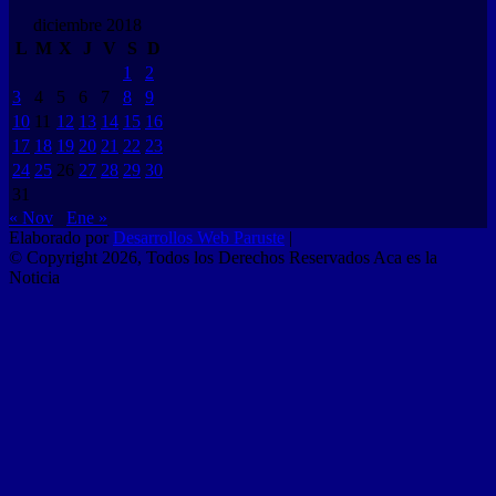
diciembre 2018
L
M
X
J
V
S
D
1
2
3
4
5
6
7
8
9
10
11
12
13
14
15
16
17
18
19
20
21
22
23
24
25
26
27
28
29
30
31
« Nov
Ene »
Elaborado por
Desarrollos Web Paruste
|
© Copyright 2026, Todos los Derechos Reservados Aca es la
Noticia