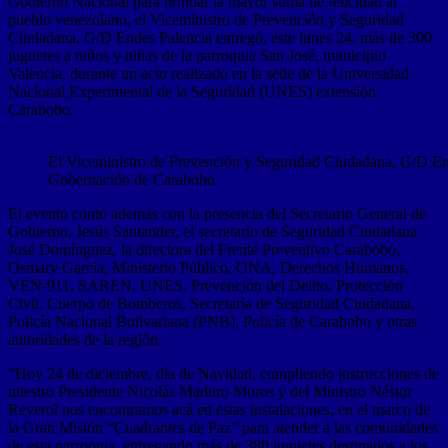
Gobierno Nacional para brindar la mayor suma de felicidad al
pueblo venezolano, el Viceministro de Prevención y Seguridad
Ciudadana, G/D Endes Palencia entregó, este lunes 24, más de 300
juguetes a niños y niñas de la parroquia San José, municipio
Valencia, durante un acto realizado en la sede de la Universidad
Nacional Experimental de la Seguridad (UNES) extensión
Carabobo.
El Viceministro de Prevención y Seguridad Ciudadana, G/D En
Gobernación de Carabobo
El evento contó además con la presencia del Secretario General de
Gobierno, Jesús Santander, el secretario de Seguridad Ciudadana
José Domínguez, la directora del Frente Preventivo Carabobo,
Osmary García, Ministerio Público, ONA, Derechos Humanos,
VEN-911, SAREN, UNES, Prevención del Delito, Protección
Civil, Cuerpo de Bomberos, Secretaría de Seguridad Ciudadana,
Policía Nacional Bolivariana (PNB), Policía de Carabobo y otras
autoridades de la región.
“Hoy 24 de diciembre, día de Navidad, cumpliendo instrucciones de
nuestro Presidente Nicolás Maduro Moros y del Ministro Néstor
Reverol nos encontramos acá en estas instalaciones, en el marco de
la Gran Misión “Cuadrantes de Paz” para atender a las comunidades
de esta parroquia, entregando más de 380 juguetes destinados a los