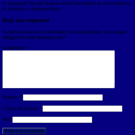
El presidente Nicolás Maduro ofreció este martes un nuevo balance
de fallecidos y desaparecidos a …
Deja una respuesta
Tu dirección de correo electrónico no será publicada.
Los campos
obligatorios están marcados con
*
Comentario
*
Nombre
*
Correo electrónico
*
Web