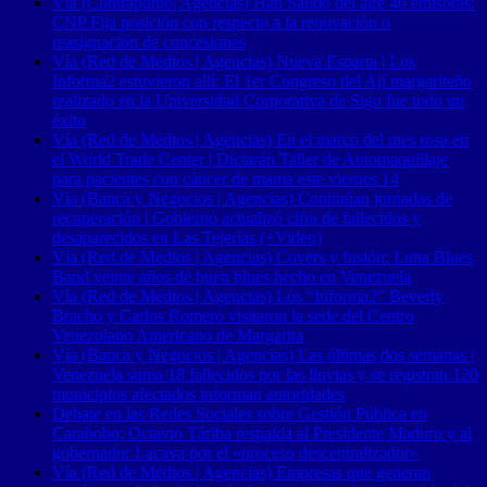
Vía (Contrapunto| Agencias) Han Salido del aire 46 emisoras:
CNP Fija posición con respecto a la renovación o
reasignación de concesiones
Vía (Red de Medios | Agencias) Nueva Esparta | Los
Informa2 estuvieron allí: El 1er Congreso del Ají margariteño
realizado en la Universidad Corporativa de Sigo fue todo un
éxito
Vía (Red de Medios | Agencias) En el marco del mes rosa en
el World Trade Center | Dictarán Taller de Automaquillaje
para pacientes con cáncer de mama este viernes 14
Vía (Banca y Negocios | Agencias) Continúan jornadas de
recuperación | Gobierno actualizó cifra de fallecidos y
desaparecidos en Las Tejerías (+Video)
Vía (Red de Medios | Agencias) Covers y fusión: Luna Blues
Band veinte años de buen blues hecho en Venezuela
Vía (Red de Medios | Agencias) Los “Informa2” Beverly
Bracho y Carlos Romero visitaron la sede del Centro
Venezolano Americano de Margarita
Vía (Banca y Negocios | Agencias) Las últimas dos semanas |
Venezuela suma 18 fallecidos por las lluvias y se registran 120
municipios afectados informan autoridades
Debate en las Redes Sociales sobre Gestión Pública en
Carabobo: Octavio Táriba respalda al Presidente Maduro y al
gobernador Lacava por el «proceso descentralizador»
Vía (Red de Medios | Agencias) Empresas que generan