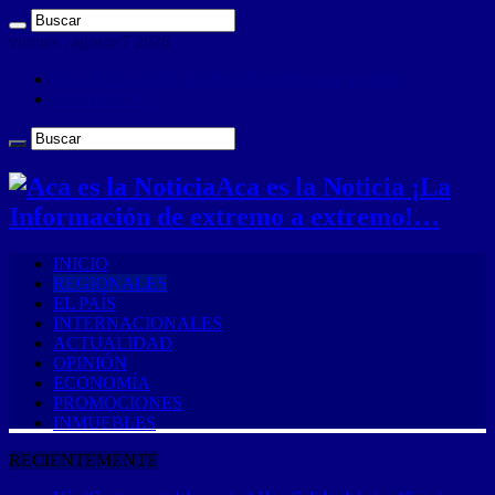
viernes , agosto 7 2026
ANUNCIA CON NOSOTROS (Es muy sencillo)
CONTACTO
Aca es la Noticia ¡La
Información de extremo a extremo!…
INICIO
REGIONALES
EL PAÍS
INTERNACIONALES
ACTUALIDAD
OPINIÓN
ECONOMÍA
PROMOCIONES
INMUEBLES
RECIENTEMENTE