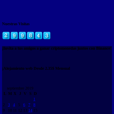
Nuestras Visitas
¡Invita a tus amigos a ganar criptomonedas juntos con Binance!
¡Alojamiento web Desde 2.35$ Mensual
septiembre 2019
L
M
X
J
V
S
D
1
2
3
4
5
6
7
8
9
10
11
12
13
14
15