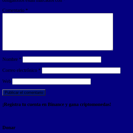
obligatorios están marcados con
*
Comentario
*
Nombre
*
Correo electrónico
*
Web
¡Registra tu cuenta en Binance y gana criptomonedas!
Donar