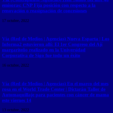
emisoras: CNP Fija posición con respecto a la
renovación o reasignación de concesiones
17 octubre, 2022
Vía (Red de Medios | Agencias) Nueva Esparta | Los
Informa2 estuvieron allí: El 1er Congreso del Ají
margariteño realizado en la Universidad
Corporativa de Sigo fue todo un éxito
16 octubre, 2022
Vía (Red de Medios | Agencias) En el marco del mes
rosa en el World Trade Center | Dictarán Taller de
Automaquillaje para pacientes con cáncer de mama
este viernes 14
13 octubre, 2022