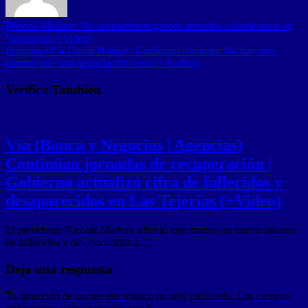
Previos
Maduro: No aceptaremos grupos armados colombianos en
Venezuela (+Video)
Proximo
(Vía Unión Radio) / Guillermo Aveledo: No hay otro
camino que una negociación seria (+Audios)
Verifica También
Vía (Banca y Negocios | Agencias)
Continúan jornadas de recuperación |
Gobierno actualizó cifra de fallecidos y
desaparecidos en Las Tejerías (+Video)
El presidente Nicolás Maduro ofreció este martes un nuevo balance
de fallecidos y desaparecidos a …
Deja una respuesta
Tu dirección de correo electrónico no será publicada.
Los campos