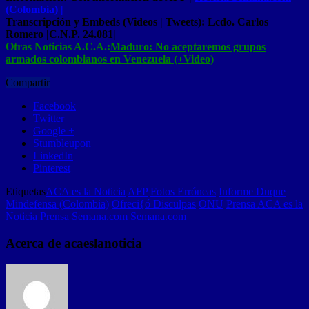
(Colombia) |
Transcripción y Embeds (Videos | Tweets): Lcdo. Carlos
Romero |C.N.P. 24.081|
Otras Noticias A.C.A.:
Maduro: No aceptaremos grupos
armados colombianos en Venezuela (+Video)
Compartir
Facebook
Twitter
Google +
Stumbleupon
LinkedIn
Pinterest
Etiquetas
ACA es la Noticia
AFP
Fotos Erróneas
Informe Duque
Mindefensa (Colombia)
Ofreci{ó Disculpas
ONU
Prensa ACA es la
Noticia
Prensa Semana.com
Semana.com
Acerca de acaeslanoticia