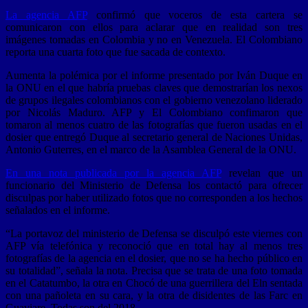
La agencia AFP
confirmó que voceros de esta cartera se
comunicaron con ellos para aclarar que en realidad son tres
imágenes tomadas en Colombia y no en Venezuela. El Colombiano
reporta una cuarta foto que fue sacada de contexto.
Aumenta la polémica por el informe presentado por Iván Duque en
la ONU en el que habría pruebas claves que demostrarían los nexos
de grupos ilegales colombianos con el gobierno venezolano liderado
por Nicolás Maduro. AFP y El Colombiano confimaron que
tomaron al menos cuatro de las fotografías que fueron usadas en el
dosier que entregó Duque al secretario general de Naciones Unidas,
Antonio Guterres, en el marco de la Asamblea General de la ONU.
En una nota publicada por la agencia AFP
revelan que un
funcionario del Ministerio de Defensa los contactó para ofrecer
disculpas por haber utilizado fotos que no corresponden a los hechos
señalados en el informe.
“La portavoz del ministerio de Defensa se disculpó este viernes con
AFP vía telefónica y reconoció que en total hay al menos tres
fotografías de la agencia en el dosier, que no se ha hecho público en
su totalidad”, señala la nota. Precisa que se trata de una foto tomada
en el Catatumbo, la otra en Chocó de una guerrillera del Eln sentada
con una pañoleta en su cara, y la otra de disidentes de las Farc en
Guaviare. Todas son del 2018.