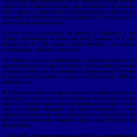
«El gobierno está investigando por qué inteligencia militar entregó
esa foto a El Colombiano diciendo que fue tomada en el Cauca en
2015», afirmó. La fuente de la Presidencia respaldó la información
adjuntando un enlace de una noticia publicada el 18 de julio de 2013
en el portal noticierodigital.com.
El texto recoge un testimonio del director de Fundaredes y del
Colegio de Profesores de Venezuela, Javier Tarazona, en el que
denuncia que el ELN reparte «material subversivo» en escuelas
fronterizas para «adoctrinar a los niños».
Sin embargo, la nota no publica la foto ni describe la escena de la
imagen entregada por Duque a Guterres. Una búsqueda inversa de
la fotografía arrojó que fue publicada por primera vez el 7 de junio
de 2015 por El Colombiano y luego el 27 de abril de 2018 en
fundaredes.org.
El Colombiano publicó este jueves otras tres fotografías de la misma
secuencia en que se ve a los guerrilleros en la ronda con los
menores. Tarazona explicó en un comunicado que la imagen «forma
parte del material recopilado por nuestros activistas» y «son
elementos probatorios de nuestras denuncias en el mes de julio del
2013». Y que habría sido tomada en la Escuela Rural Novilleros del
Estado Táchira.
• En la ONU, Duque presentó foto del ELN en Venezuela que