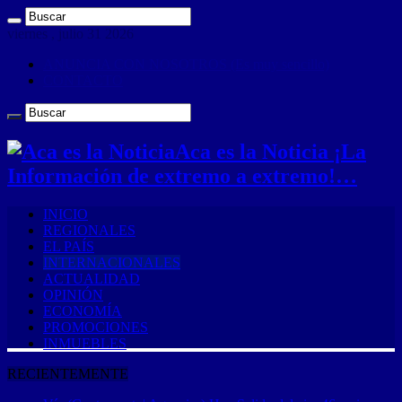
viernes , julio 31 2026
ANUNCIA CON NOSOTROS (Es muy sencillo)
CONTACTO
Aca es la Noticia ¡La
Información de extremo a extremo!…
INICIO
REGIONALES
EL PAÍS
INTERNACIONALES
ACTUALIDAD
OPINIÓN
ECONOMÍA
PROMOCIONES
INMUEBLES
RECIENTEMENTE