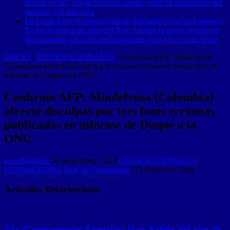
acción social | Intylact realizó «lives» sobre la prevención del
suicidio y el mes rosa
En Costa Azul (Porlamar) isla de Margarita (Nueva Esparta) |
En las Residencias Islas del Rey: Alquila la mejor opción en
apartamentos vacacionales equipados para vivir como reyes
INICIO
/
INTERNACIONALES
/
Confirmó AFP: Mindefensa
(Colombia) ofreció disculpas por tres fotos erróneas publicadas en
informe de Duque a la ONU
Confirmó AFP: Mindefensa (Colombia)
ofreció disculpas por tres fotos erróneas
publicadas en informe de Duque a la
ONU
acaeslanoticia
30 septiembre, 2019
INTERNACIONALES
,
ULTIMA HORA
Deje un Comentario
113 Puntos de Vista
Artículos Relacionados
Vía (Contrapunto| Agencias) Han Salido del aire 46