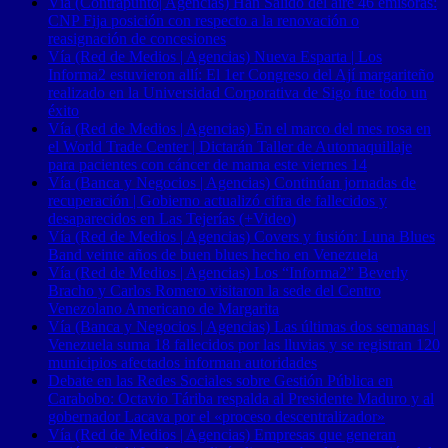
Vía (Contrapunto| Agencias) Han Salido del aire 46 emisoras:
CNP Fija posición con respecto a la renovación o
reasignación de concesiones
Vía (Red de Medios | Agencias) Nueva Esparta | Los
Informa2 estuvieron allí: El 1er Congreso del Ají margariteño
realizado en la Universidad Corporativa de Sigo fue todo un
éxito
Vía (Red de Medios | Agencias) En el marco del mes rosa en
el World Trade Center | Dictarán Taller de Automaquillaje
para pacientes con cáncer de mama este viernes 14
Vía (Banca y Negocios | Agencias) Continúan jornadas de
recuperación | Gobierno actualizó cifra de fallecidos y
desaparecidos en Las Tejerías (+Video)
Vía (Red de Medios | Agencias) Covers y fusión: Luna Blues
Band veinte años de buen blues hecho en Venezuela
Vía (Red de Medios | Agencias) Los “Informa2” Beverly
Bracho y Carlos Romero visitaron la sede del Centro
Venezolano Americano de Margarita
Vía (Banca y Negocios | Agencias) Las últimas dos semanas |
Venezuela suma 18 fallecidos por las lluvias y se registran 120
municipios afectados informan autoridades
Debate en las Redes Sociales sobre Gestión Pública en
Carabobo: Octavio Táriba respalda al Presidente Maduro y al
gobernador Lacava por el «proceso descentralizador»
Vía (Red de Medios | Agencias) Empresas que generan