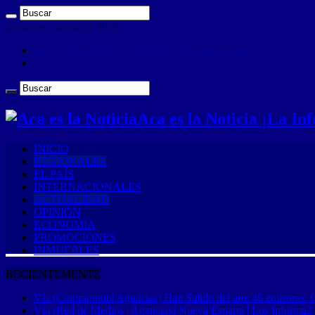
miércoles , agosto 5 2026
ANUNCIA CON NOSOTROS (Es muy sencillo)
CONTACTO
Aca es la Noticia ¡La I
INICIO
REGIONALES
EL PAÍS
INTERNACIONALES
ACTUALIDAD
OPINIÓN
ECONOMÍA
PROMOCIONES
INMUEBLES
RECIENTEMENTE
Vía (Contrapunto| Agencias) Han Salido del aire 46 emisoras: 
Vía (Red de Medios | Agencias) Nueva Esparta | Los Informa2 es