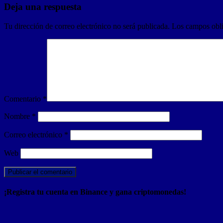
Deja una respuesta
Tu dirección de correo electrónico no será publicada.
Los campos obli
Comentario
*
Nombre
*
Correo electrónico
*
Web
¡Registra tu cuenta en Binance y gana criptomonedas!