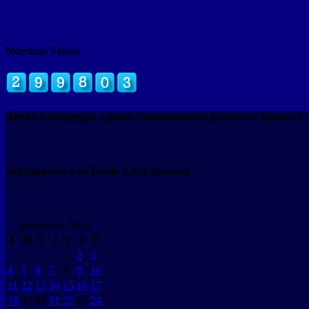
Nuestras Visitas
¡Invita a tus amigos a ganar criptomonedas juntos con Binance!
¡Alojamiento web Desde 2.35$ Mensual
noviembre 2019
L
M
X
J
V
S
D
1
2
3
4
5
6
7
8
9
10
11
12
13
14
15
16
17
18
19
20
21
22
23
24