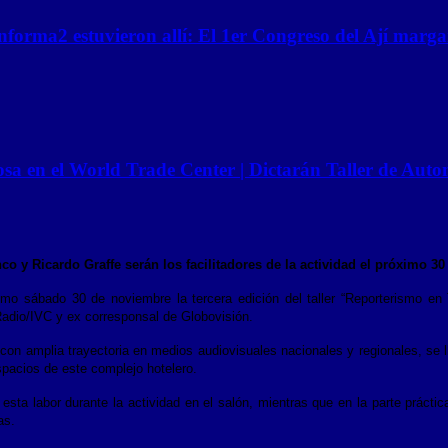
nforma2 estuvieron allí: El 1er Congreso del Ají marga
osa en el World Trade Center | Dictarán Taller de Aut
co y Ricardo Graffe serán los facilitadores de la actividad el próximo 3
imo sábado 30 de noviembre la tercera edición del taller “Reporterismo en 
adio/IVC y ex corresponsal de Globovisión.
con amplia trayectoria en medios audiovisuales nacionales y regionales, se 
espacios de este complejo hotelero.
sta labor durante la actividad en el salón, mientras que en la parte práctica
as.