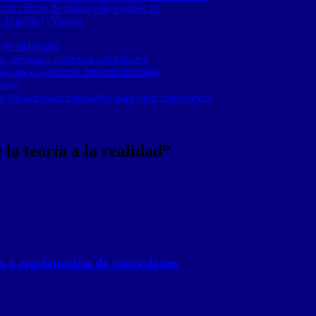
 con cáncer de mama este viernes 14
 Tejerías (+Video)
 de Margarita
os afectados informan autoridades
a por el «proceso descentralizador»
 rosa
os vacacionales equipados para vivir como reyes
a teoría a la realidad”
n o reasignación de concesiones