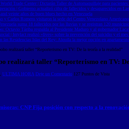
 World Trade Center | Dictarán Taller de Automaquillaje para pacientes
ración | Gobierno actualizó cifra de fallecidos y desaparecidos en Las
Band veinte años de buen blues hecho en Venezuela
o y Carlos Romero visitaron la sede del Centro Venezolano Americano
nezuela suma 18 fallecidos por las lluvias y se registran 120 municipi
o: Octavio Táriba respalda al Presidente Maduro y al gobernador Lacav
al | Intylact realizó «lives» sobre la prevención del suicidio y el mes
n las Residencias Islas del Rey: Alquila la mejor opción en apartament
 realizará taller “Reporterismo en TV: De la teoría a la realidad”
realizará taller “Reporterismo en TV: De l
,
ULTIMA HORA
Deje un Comentario
127 Puntos de Vista
misoras: CNP Fija posición con respecto a la renovació