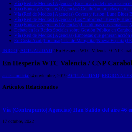
Vía (Red de Medios | Agencias) En el marco del mes rosa en el
Vía (Banca y Negocios | Agencias) Continúan jornadas de recupe
Vía (Red de Medios | Agencias) Covers y fusión: Luna Blues 
Vía (Red de Medios | Agencias) Los “Informa2” Beverly Brach
Vía (Banca y Negocios | Agencias) Las últimas dos semanas | Ve
Debate en las Redes Sociales sobre Gestión Pública en Carabob
Vía (Red de Medios | Agencias) Empresas que generan acción soci
En Costa Azul (Porlamar) isla de Margarita (Nueva Esparta) | E
INICIO
/
ACTUALIDAD
/
En Hesperia WTC Valencia / CNP Carabobo
En Hesperia WTC Valencia / CNP Carabobo 
acaeslanoticia
24 noviembre, 2019
ACTUALIDAD
,
REGIONALES
Artículos Relacionados
Vía (Contrapunto| Agencias) Han Salido del aire 46 e
17 octubre, 2022