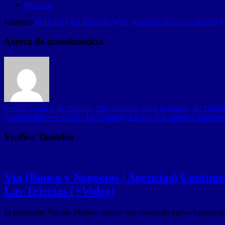
Pinterest
Etiquetas
30 11 2019
En Hesperia WTC Valencia: Randolfo Blanco y 
Acerca de acaeslanoticia
Previos
Espacio de Opinión: En Carabobo inicia el regreso del Diálogo
Proximo
Informe oficial / En Uruguay: Lacalle Pou supera a Martíne
Verifica También
Vía (Banca y Negocios | Agencias) Continúa
Las Tejerías (+Video)
El presidente Nicolás Maduro ofreció este martes un nuevo balance d