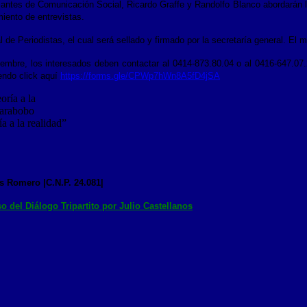
udiantes de Comunicación Social, Ricardo Graffe y Randolfo Blanco abordarán l
miento de entrevistas.
al de Periodistas, el cual será sellado y firmado por la secretaría general. El 
viembre, los interesados deben contactar al 0414-873.80.04 o al 0416-647.07.
endo click aquí
https://forms.gle/CPWp7hWn8A5fD4jSA
a a la realidad”
s Romero |C.N.P. 24.081|
 del Diálogo Tripartito por Julio Castellanos