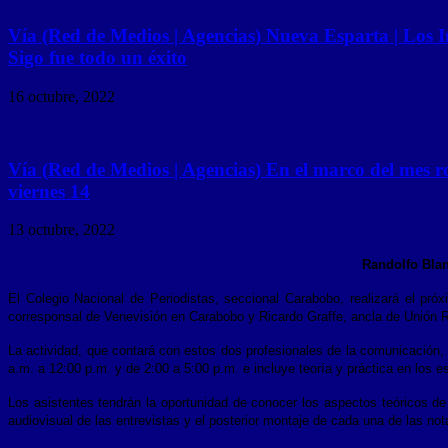
Vía (Red de Medios | Agencias) Nueva Esparta | Los I
Sigo fue todo un éxito
16 octubre, 2022
Vía (Red de Medios | Agencias) En el marco del mes r
viernes 14
13 octubre, 2022
Randolfo Blan
El Colegio Nacional de Periodistas, seccional Carabobo, realizará el próx
corresponsal de Venevisión en Carabobo y Ricardo Graffe, ancla de Unión R
La actividad, que contará con estos dos profesionales de la comunicación, 
a.m. a 12:00 p.m. y de 2:00 a 5:00 p.m. e incluye teoría y práctica en los 
Los asistentes tendrán la oportunidad de conocer los aspectos teóricos de e
audiovisual de las entrevistas y el posterior montaje de cada una de las not