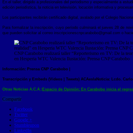
En el taller, dirigido a profesionales del periodismo y especialmente a est
edición periodística, la noticia en televisión, locución informativa y procesa
Los participantes recibirán certificado digital, avalado por el Colegio Nacion
Para formalizar la inscripción, cuyo período culminará el jueves 28 de no
que pueden solicitar al correo inscripcionescnpcarabobo@gmail.com o haci
CNP Carabobo realizará taller “Reporterismo en TV: De la teorí
en Hesperia WTC Valencia Ilustación: Prensa CNP Carabobo
Información:
Pr
ensa C
N
P Carabobo
|
Transcripción y Embeds (Videos | Tweets) ACAeslaNoticia: Lcdo. Carlo
Otras Noticias A.C.A.:
Espacio de Opinión: En Carabobo inicia el regreso
Compartir
Facebook
Twitter
Google +
Stumbleupon
LinkedIn