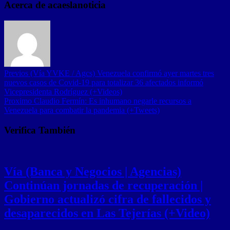
Acerca de acaeslanoticia
Previos
(Vía YVKE / Agcs) Venezuela confirmó ayer martes tres
nuevos casos de Covid-19 para totalizar 36 afectados informó
Vicepresidenta Rodríguez (+Videos)
Proximo
Claudio Fermín: Es inhumano negarle recursos a
Venezuela para combatir la pandemia (+Tweets)
Verifica También
Vía (Banca y Negocios | Agencias)
Continúan jornadas de recuperación |
Gobierno actualizó cifra de fallecidos y
desaparecidos en Las Tejerías (+Video)