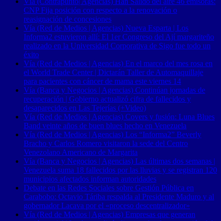
Vía (Contrapunto| Agencias) Han Salido del aire 46 emisoras:
CNP Fija posición con respecto a la renovación o
reasignación de concesiones
Vía (Red de Medios | Agencias) Nueva Esparta | Los
Informa2 estuvieron allí: El 1er Congreso del Ají margariteño
realizado en la Universidad Corporativa de Sigo fue todo un
éxito
Vía (Red de Medios | Agencias) En el marco del mes rosa en
el World Trade Center | Dictarán Taller de Automaquillaje
para pacientes con cáncer de mama este viernes 14
Vía (Banca y Negocios | Agencias) Continúan jornadas de
recuperación | Gobierno actualizó cifra de fallecidos y
desaparecidos en Las Tejerías (+Video)
Vía (Red de Medios | Agencias) Covers y fusión: Luna Blues
Band veinte años de buen blues hecho en Venezuela
Vía (Red de Medios | Agencias) Los “Informa2” Beverly
Bracho y Carlos Romero visitaron la sede del Centro
Venezolano Americano de Margarita
Vía (Banca y Negocios | Agencias) Las últimas dos semanas |
Venezuela suma 18 fallecidos por las lluvias y se registran 120
municipios afectados informan autoridades
Debate en las Redes Sociales sobre Gestión Pública en
Carabobo: Octavio Táriba respalda al Presidente Maduro y al
gobernador Lacava por el «proceso descentralizador»
Vía (Red de Medios | Agencias) Empresas que generan