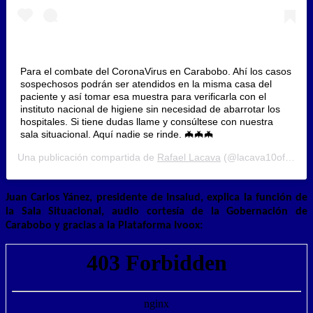
Para el combate del CoronaVirus en Carabobo. Ahí los casos
sospechosos podrán ser atendidos en la misma casa del
paciente y así tomar esa muestra para verificarla con el
instituto nacional de higiene sin necesidad de abarrotar los
hospitales. Si tiene dudas llame y consúltese con nuestra
sala situacional. Aquí nadie se rinde. 🦇🦇🦇
Una publicación compartida de
Rafael Lacava
(@lacava10oficial) el
Juan Carlos Yánez, presidente de Insalud, explic
a
la función de
la
Sala Situacional,
audio cortesía de la Gobernación de
Carabobo y gracias a la Plataforma Ivoox: