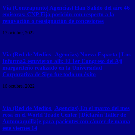
Vía (Contrapunto| Agencias) Han Salido del aire 46
emisoras: CNP Fija posición con respecto a la
renovación o reasignación de concesiones
17 octubre, 2022
Vía (Red de Medios | Agencias) Nueva Esparta | Los
Informa2 estuvieron allí: El 1er Congreso del Ají
margariteño realizado en la Universidad
Corporativa de Sigo fue todo un éxito
16 octubre, 2022
Vía (Red de Medios | Agencias) En el marco del mes
rosa en el World Trade Center | Dictarán Taller de
Automaquillaje para pacientes con cáncer de mama
este viernes 14