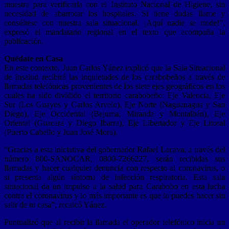
muestra para verificarla con el Instituto Nacional de Higiene, sin
necesidad de abarrotar los hospitales. Si tiene dudas llame y
consúltese con nuestra sala situacional. ¡Aquí nadie se rinde!”,
expresó el mandatario regional en el texto que acompaña la
publicación.
Quédate en Casa
En este contexto, Juan Carlos Yánez explicó que la Sala Situacional
de Insalud recibirá las inquietudes de los carabobeños a través de
llamadas telefónicas provenientes de los siete ejes geográficos en los
cuales ha sido dividido el territorio carabobeño: Eje Valencia, Eje
Sur (Los Guayos y Carlos Arvelo), Eje Norte (Naguanagua y San
Diego), Eje Occidental (Bejuma, Miranda y Montalbán), Eje
Oriental (Guacara y Diego Ibarra), Eje Libertador y Eje Litoral
(Puerto Cabello y Juan José Mora).
“Gracias a esta iniciativa del gobernador Rafael Lacava, a través del
número 800-SANOCAR, 0800-7266227, serán recibidas sus
llamadas y hacer cualquier denuncia con respecto al coronavirus, o
si presenta algún síntoma de infección respiratoria. Esta sala
situacional da un impulso a la salud para Carabobo en esta lucha
contra el coronavirus y lo más importante es que lo puedes hacer sin
salir de tu casa”, recalcó Yánez.
Puntualizó que al recibir la llamada el operador telefónico inicia un