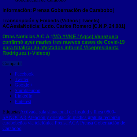
Información: Prensa
Gobernación de Carabobo
|
Transcripción y Embeds (Videos | Tweets)
ACAeslaNoticia: Lcdo. Carlos Romero |C.N.P. 24.081|
Otras Noticias A.C.A.:
(Vía YVKE / Agcs) Venezuela
confirmó ayer martes tres nuevos casos de Covid-19
para totalizar 36 afectados informó Vicepresidenta
Rodríguez (+Videos)
Compartir
Facebook
Twitter
Google +
Stumbleupon
LinkedIn
Pinterest
Etiquetas
Activada sala situacional de Insalud y línea 0800-
SANOCAR
Atención y orientación médica gratuita recibirán
carabobeños vía telefónica
Prensa ACA
Prensa Gobernación de
Carabobo