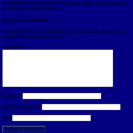
El presidente Nicolás Maduro ofreció este martes un nuevo balance
de fallecidos y desaparecidos a …
Deja una respuesta
Tu dirección de correo electrónico no será publicada.
Los campos
obligatorios están marcados con
*
Comentario
*
Nombre
*
Correo electrónico
*
Web