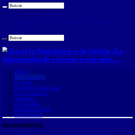
jueves , agosto 6 2026
ANUNCIA CON NOSOTROS (Es muy sencillo)
CONTACTO
Aca es la Noticia ¡La
Información de extremo a extremo!…
INICIO
REGIONALES
EL PAÍS
INTERNACIONALES
ACTUALIDAD
OPINIÓN
ECONOMÍA
PROMOCIONES
INMUEBLES
RECIENTEMENTE