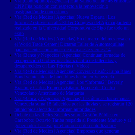
Vía (Contrapunto| Agencias) Han Salido del aire 46 emisoras:
CNP Fija posición con respecto a la renovación o
reasignación de concesiones
Vía (Red de Medios | Agencias) Nueva Esparta | Los
Informa2 estuvieron allí: El 1er Congreso del Ají margariteño
realizado en la Universidad Corporativa de Sigo fue todo un
éxito
Vía (Red de Medios | Agencias) En el marco del mes rosa en
el World Trade Center | Dictarán Taller de Automaquillaje
para pacientes con cáncer de mama este viernes 14
Vía (Banca y Negocios | Agencias) Continúan jornadas de
recuperación | Gobierno actualizó cifra de fallecidos y
desaparecidos en Las Tejerías (+Video)
Vía (Red de Medios | Agencias) Covers y fusión: Luna Blues
Band veinte años de buen blues hecho en Venezuela
Vía (Red de Medios | Agencias) Los “Informa2” Beverly
Bracho y Carlos Romero visitaron la sede del Centro
Venezolano Americano de Margarita
Vía (Banca y Negocios | Agencias) Las últimas dos semanas |
Venezuela suma 18 fallecidos por las lluvias y se registran 120
municipios afectados informan autoridades
Debate en las Redes Sociales sobre Gestión Pública en
Carabobo: Octavio Táriba respalda al Presidente Maduro y al
gobernador Lacava por el «proceso descentralizador»
Vía (Red de Medios | Agencias) Empresas que generan