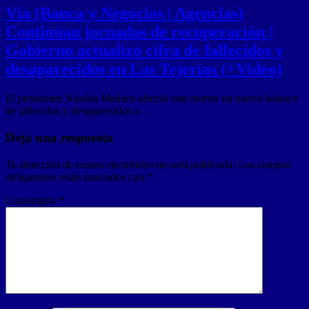
Vía (Banca y Negocios | Agencias)
Continúan jornadas de recuperación |
Gobierno actualizó cifra de fallecidos y
desaparecidos en Las Tejerías (+Video)
El presidente Nicolás Maduro ofreció este martes un nuevo balance
de fallecidos y desaparecidos a …
Deja una respuesta
Tu dirección de correo electrónico no será publicada.
Los campos
obligatorios están marcados con
*
Comentario
*