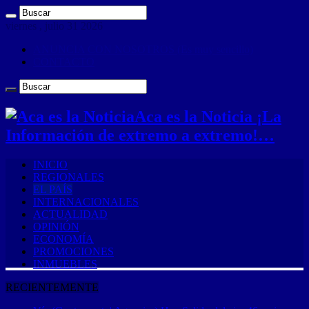
viernes , julio 31 2026
ANUNCIA CON NOSOTROS (Es muy sencillo)
CONTACTO
Aca es la Noticia ¡La
Información de extremo a extremo!…
INICIO
REGIONALES
EL PAÍS
INTERNACIONALES
ACTUALIDAD
OPINIÓN
ECONOMÍA
PROMOCIONES
INMUEBLES
RECIENTEMENTE