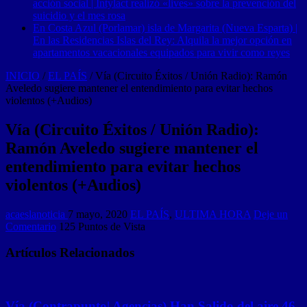
acción social | Intylact realizó «lives» sobre la prevención del
suicidio y el mes rosa
En Costa Azul (Porlamar) isla de Margarita (Nueva Esparta) |
En las Residencias Islas del Rey: Alquila la mejor opción en
apartamentos vacacionales equipados para vivir como reyes
INICIO
/
EL PAÍS
/
Vía (Circuito Éxitos / Unión Radio): Ramón
Aveledo sugiere mantener el entendimiento para evitar hechos
violentos (+Audios)
Vía (Circuito Éxitos / Unión Radio):
Ramón Aveledo sugiere mantener el
entendimiento para evitar hechos
violentos (+Audios)
acaeslanoticia
7 mayo, 2020
EL PAÍS
,
ULTIMA HORA
Deje un
Comentario
125 Puntos de Vista
Artículos Relacionados
Vía (Contrapunto| Agencias) Han Salido del aire 46