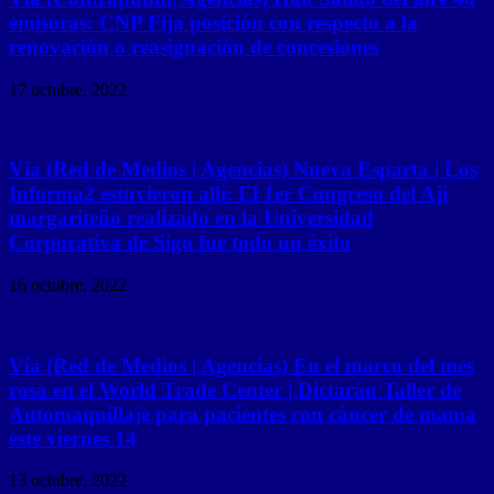
emisoras: CNP Fija posición con respecto a la
renovación o reasignación de concesiones
17 octubre, 2022
Vía (Red de Medios | Agencias) Nueva Esparta | Los
Informa2 estuvieron allí: El 1er Congreso del Ají
margariteño realizado en la Universidad
Corporativa de Sigo fue todo un éxito
16 octubre, 2022
Vía (Red de Medios | Agencias) En el marco del mes
rosa en el World Trade Center | Dictarán Taller de
Automaquillaje para pacientes con cáncer de mama
este viernes 14
13 octubre, 2022