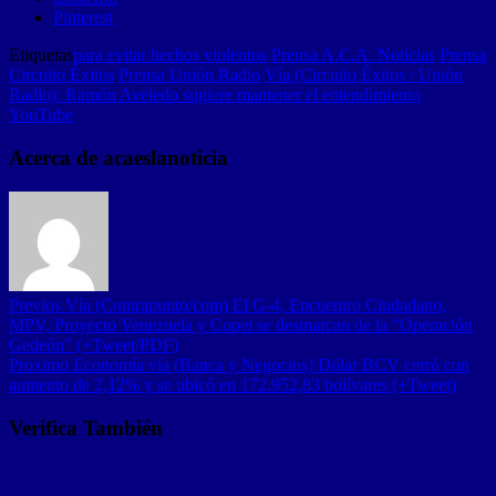
Pinterest
Etiquetas
para evitar hechos violentos
Prensa A.C.A. Noticias
Prensa
Circuito Éxitos
Prensa Unión Radio
Vía (Circuito Éxitos / Unión
Radio): Ramón Aveledo sugiere mantener el entendimiento
YouTube
Acerca de acaeslanoticia
Previos
Vía (Contrapunto/com) El G-4, Encuentro Ciudadano,
MPV, Proyecto Venezuela y Copei se desmarcan de la “Operación
Gedeón” (+Tweet/PDF)
Proximo
Economía vía (Banca y Negocios) Dólar BCV cerró con
aumento de 2,12% y se ubicó en 172.952,83 bolívares (+Tweet)
Verifica También