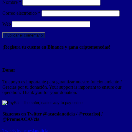
Nombre
*
Correo electrónico
*
Web
¡Registra tu cuenta en Binance y gana criptomonedas!
Donar
Tu apoyo es importante para garantizar nuestro funcionamiento /
Gracias por tu donación. Your support is important to ensure our
operation. Thank you for your donation.
Síguenos en Twitter @acaeslanoticia / @rccarlosj /
@PromoACAVzla
Tweets by acaeslanoticia