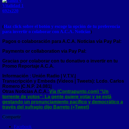
(
Haz click sobre el botón y escoge la opción de tu preferencia
para invertir o colaborar con A.C.A. Noticias
)
Pagos o colaboración para A.C.A. Noticias vía Pay Pal:
Payments or collaboration via Pay Pal:
Gracias por colaborar con tu donativo o invertir en tu
Promo Reportaje A.C.A.
Información : Unión Radio | V.T.V.|
Transcripción y Embeds (Videos | Tweets): Lcdo. Carlos
Romero |C.N.P. 24.081|
Otras Noticias A.C.A.:
Vía (Contrapunto.com) “Un
torrente de votos”: La gente quiere votar y se está
gestando un pronunciamiento pacífico y democrático a
través del sufragio dijo Barreto (+Tweet)
Compartir
Facebook