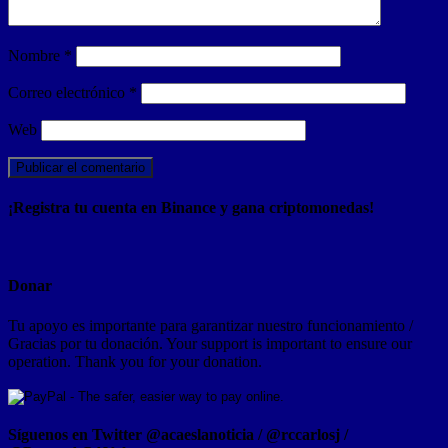
Nombre
*
Correo electrónico
*
Web
¡Registra tu cuenta en Binance y gana criptomonedas!
Donar
Tu apoyo es importante para garantizar nuestro funcionamiento /
Gracias por tu donación. Your support is important to ensure our
operation. Thank you for your donation.
Síguenos en Twitter @acaeslanoticia / @rccarlosj /