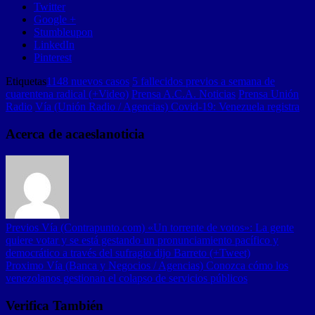
Twitter
Google +
Stumbleupon
LinkedIn
Pinterest
Etiquetas
1148 nuevos casos
5 fallecidos previos a semana de
cuarentena radical (+Video)
Prensa A.C.A. Noticias
Prensa Unión
Radio
Vía (Unión Radio / Agencias) Covid-19: Venezuela registra
Acerca de acaeslanoticia
Previos
Vía (Contrapunto.com) «Un torrente de votos»: La gente
quiere votar y se está gestando un pronunciamiento pacífico y
democrático a través del sufragio dijo Barreto (+Tweet)
Proximo
Vía (Banca y Negocios / Agencias) Conozca cómo los
venezolanos gestionan el colapso de servicios públicos
Verifica También