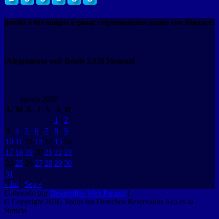
¡Invita a tus amigos a ganar criptomonedas juntos con Binance!
¡Alojamiento web Desde 2.35$ Mensual
agosto 2020
L
M
X
J
V
S
D
1
2
3
4
5
6
7
8
9
10
11
12
13
14
15
16
17
18
19
20
21
22
23
24
25
26
27
28
29
30
31
« Jul
Sep »
Elaborado por
Desarrollos Web Paruste
|
© Copyright 2026, Todos los Derechos Reservados Aca es la
Noticia