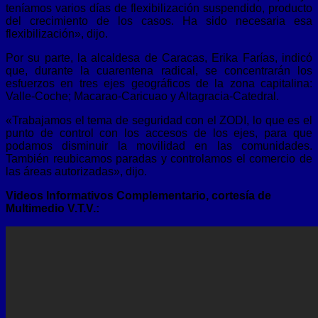
teníamos varios días de flexibilización suspendido, producto
del crecimiento de los casos. Ha sido necesaria esa
flexibilización», dijo.
Por su parte, la alcaldesa de Caracas, Erika Farías, indicó
que, durante la cuarentena radical, se concentrarán los
esfuerzos en tres ejes geográficos de la zona capitalina:
Valle-Coche; Macarao-Caricuao y Altagracia-Catedral.
«Trabajamos el tema de seguridad con el ZODI, lo que es el
punto de control con los accesos de los ejes, para que
podamos disminuir la movilidad en las comunidades.
También reubicamos paradas y controlamos el comercio de
las áreas autorizadas», dijo.
Videos Informativos Complementario, cortesía de
Multimedio V.T.V.: