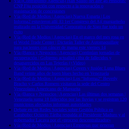
Vía (Contrapunto| Agencias) Han Salido del aire 46 emisoras:
CNP Fija posición con respecto a la renovación o
reasignación de concesiones
Vía (Red de Medios | Agencias) Nueva Esparta | Los
Informa2 estuvieron allí: El 1er Congreso del Ají margariteño
realizado en la Universidad Corporativa de Sigo fue todo un
éxito
Vía (Red de Medios | Agencias) En el marco del mes rosa en
el World Trade Center | Dictarán Taller de Automaquillaje
para pacientes con cáncer de mama este viernes 14
Vía (Banca y Negocios | Agencias) Continúan jornadas de
recuperación | Gobierno actualizó cifra de fallecidos y
desaparecidos en Las Tejerías (+Video)
Vía (Red de Medios | Agencias) Covers y fusión: Luna Blues
Band veinte años de buen blues hecho en Venezuela
Vía (Red de Medios | Agencias) Los “Informa2” Beverly
Bracho y Carlos Romero visitaron la sede del Centro
Venezolano Americano de Margarita
Vía (Banca y Negocios | Agencias) Las últimas dos semanas |
Venezuela suma 18 fallecidos por las lluvias y se registran 120
municipios afectados informan autoridades
Debate en las Redes Sociales sobre Gestión Pública en
Carabobo: Octavio Táriba respalda al Presidente Maduro y al
gobernador Lacava por el «proceso descentralizador»
Vía (Red de Medios | Agencias) Empresas que generan