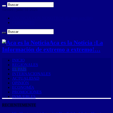
viernes , julio 31 2026
ANUNCIA CON NOSOTROS (Es muy sencillo)
CONTACTO
Aca es la Noticia ¡La
Información de extremo a extremo!…
INICIO
REGIONALES
EL PAÍS
INTERNACIONALES
ACTUALIDAD
OPINIÓN
ECONOMÍA
PROMOCIONES
INMUEBLES
RECIENTEMENTE