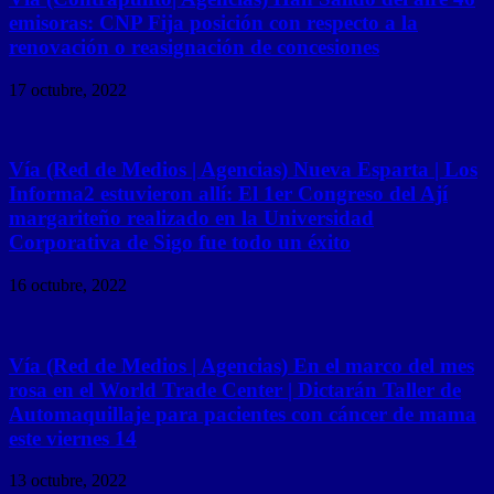
emisoras: CNP Fija posición con respecto a la
renovación o reasignación de concesiones
17 octubre, 2022
Vía (Red de Medios | Agencias) Nueva Esparta | Los
Informa2 estuvieron allí: El 1er Congreso del Ají
margariteño realizado en la Universidad
Corporativa de Sigo fue todo un éxito
16 octubre, 2022
Vía (Red de Medios | Agencias) En el marco del mes
rosa en el World Trade Center | Dictarán Taller de
Automaquillaje para pacientes con cáncer de mama
este viernes 14
13 octubre, 2022