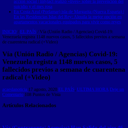
acción social | Intylact realizó «lives» sobre la prevención del
suicidio y el mes rosa
En Costa Azul (Porlamar) isla de Margarita (Nueva Esparta) |
En las Residencias Islas del Rey: Alquila la mejor opción en
apartamentos vacacionales equipados para vivir como reyes
INICIO
/
EL PAÍS
/
Vía (Unión Radio / Agencias) Covid-19:
Venezuela registra 1148 nuevos casos, 5 fallecidos previos a semana
de cuarentena radical (+Video)
Vía (Unión Radio / Agencias) Covid-19:
Venezuela registra 1148 nuevos casos, 5
fallecidos previos a semana de cuarentena
radical (+Video)
acaeslanoticia
17 agosto, 2020
EL PAÍS
,
ULTIMA HORA
Deje un
Comentario
108 Puntos de Vista
Artículos Relacionados
Vía (Contrapunto| Agencias) Han Salido del aire 46