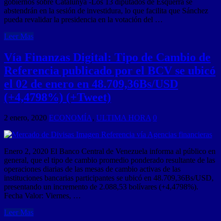
gobiernos sobre Catalunya -Los 13 diputados de Esquerra se
abstendrán en la sesión de investidura, lo que facilita que Sánchez
pueda revalidar la presidencia en la votación del …
Leer Mas
Vía Finanzas Digital: Tipo de Cambio de
Referencia publicado por el BCV se ubicó
el 02 de enero en 48.709,36Bs/USD
(+4,4798%) (+Tweet)
2 enero, 2020
ECONOMÍA
,
ULTIMA HORA
0
Enero 2, 2020 El Banco Central de Venezuela informa al público en
general, que el tipo de cambio promedio ponderado resultante de las
operaciones diarias de las mesas de cambio activas de las
instituciones bancarias participantes se ubicó en 48.709,36Bs/USD,
presentando un incremento de 2.088,53 bolívares (+4,4798%).
Fecha Valor: Viernes, …
Leer Mas