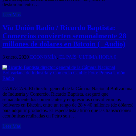
desbordamiento …
Leer Mas
Vía Unión Radio / Ricardo Baptista:
Comercios convierten semanalmente 28
millones de dólares en Bitcoin (+Audio)
3 enero, 2020
ECONOMÍA
,
EL PAÍS
,
ULTIMA HORA
0
CARACAS.-El director general de la Cámara Nacional Bolivariana
de Industria y Comercio, Ricardo Baptista, aseguró que
semanalmente los comerciantes y empresarios convirtieron los
bolívares en Bitcoin, entre un rango de 28 y 40 millones (de dólares)
para adquirir productos. El especialista afirmó que las transacciones
económicas realizadas en Petro son …
Leer Mas