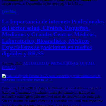
apoyo chavista. Desarrollo de los eventos A la 1:34 …
Leer Mas
La Importancia de internet: Profesionales
del sector salud, Clínicas, Pequeños ,
Medianos y Grandes Centros Médicos,
Laboratorios, Bioanalistas, Médicos
Especialistas se posicionan en medios
digitales y RR.SS
4 enero, 2020
ACTUALIDAD
,
PROMOCIONES
,
ULTIMA
HORA
0
(Valencia, 10/12//2019 | Agencia Comunicacional Alternativa).- La
Salud en Venezuela y cualquier parte del mundo constituye un
indicador estratégico para medir el nivel de desarrollo de cada país.
Sin un sistema de salud eficiente y accesible resultará casi imposible
para cualquier nación desarrollarse. A su vez y ante el