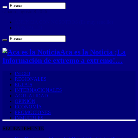
sábado , agosto 8 2026
ANUNCIA CON NOSOTROS (Es muy sencillo)
CONTACTO
Aca es la Noticia ¡La
Información de extremo a extremo!…
INICIO
REGIONALES
EL PAÍS
INTERNACIONALES
ACTUALIDAD
OPINIÓN
ECONOMÍA
PROMOCIONES
INMUEBLES
RECIENTEMENTE