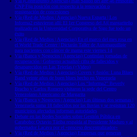
Vía (Contrapunto| Agencias) Han Salido del aire 46 emisoras:
CNP Fija posición con respecto a la renovación o
reasignación de concesiones
Vía (Red de Medios | Agencias) Nueva Esparta | Los
Informa2 estuvieron allí: El 1er Congreso del Ají margariteño
realizado en la Universidad Corporativa de Sigo fue todo un
éxito
Vía (Red de Medios | Agencias) En el marco del mes rosa en
el World Trade Center | Dictarán Taller de Automaquillaje
para pacientes con cáncer de mama este viernes 14
Vía (Banca y Negocios | Agencias) Continúan jornadas de
recuperación | Gobierno actualizó cifra de fallecidos y
desaparecidos en Las Tejerías (+Video)
Vía (Red de Medios | Agencias) Covers y fusión: Luna Blues
Band veinte años de buen blues hecho en Venezuela
Vía (Red de Medios | Agencias) Los “Informa2” Beverly
Bracho y Carlos Romero visitaron la sede del Centro
Venezolano Americano de Margarita
Vía (Banca y Negocios | Agencias) Las últimas dos semanas |
Venezuela suma 18 fallecidos por las lluvias y se registran 120
municipios afectados informan autoridades
Debate en las Redes Sociales sobre Gestión Pública en
Carabobo: Octavio Táriba respalda al Presidente Maduro y al
gobernador Lacava por el «proceso descentralizador»
Vía (Red de Medios | Agencias) Empresas que generan