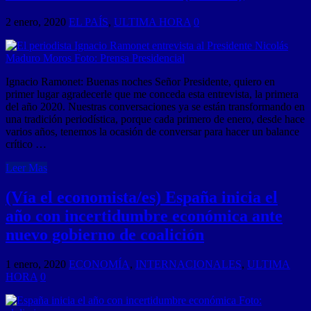
2 enero, 2020
EL PAÍS
,
ULTIMA HORA
0
Ignacio Ramonet: Buenas noches Señor Presidente, quiero en
primer lugar agradecerle que me conceda esta entrevista, la primera
del año 2020. Nuestras conversaciones ya se están transformando en
una tradición periodística, porque cada primero de enero, desde hace
varios años, tenemos la ocasión de conversar para hacer un balance
crítico …
Leer Mas
(Vía el economista/es) España inicia el
año con incertidumbre económica ante
nuevo gobierno de coalición
1 enero, 2020
ECONOMÍA
,
INTERNACIONALES
,
ULTIMA
HORA
0