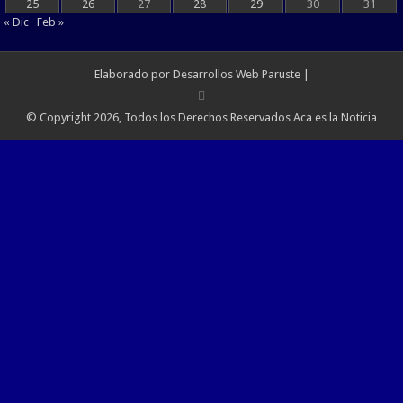
25
26
27
28
29
30
31
« Dic
Feb »
Elaborado por
Desarrollos Web Paruste
|
© Copyright 2026, Todos los Derechos Reservados Aca es la Noticia