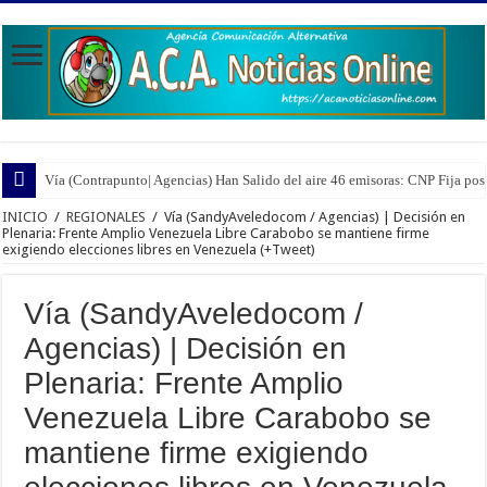
Vía (Contrapunto| Agencias) Han Salido del aire 46 emisoras: CNP Fija pos
Vía (Red de Medios | Agencias) Nueva Esparta | Los Informa2 estuvieron all
INICIO
/
REGIONALES
/
Vía (SandyAveledocom / Agencias) | Decisión en
Plenaria: Frente Amplio Venezuela Libre Carabobo se mantiene firme
exigiendo elecciones libres en Venezuela (+Tweet)
Vía (SandyAveledocom /
Agencias) | Decisión en
Plenaria: Frente Amplio
Venezuela Libre Carabobo se
mantiene firme exigiendo