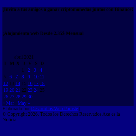
¡Invita a tus amigos a ganar criptomonedas juntos con Binance!
¡Alojamiento web Desde 2.35$ Mensual
abril 2021
L
M
X
J
V
S
D
1
2
3
4
5
6
7
8
9
10
11
12
13
14
15
16
17
18
19
20
21
22
23
24
25
26
27
28
29
30
« Mar
May »
Elaborado por
Desarrollos Web Paruste
|
© Copyright 2026, Todos los Derechos Reservados Aca es la
Noticia