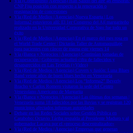
Vía (Contrapunto| Agencias) Han Salido del aire 46 emisoras:
CNP Fija posición con respecto a la renovación o
reasignación de concesiones
Vía (Red de Medios | Agencias) Nueva Esparta | Los
Informa2 estuvieron allí: El 1er Congreso del Ají margariteño
realizado en la Universidad Corporativa de Sigo fue todo un
éxito
Vía (Red de Medios | Agencias) En el marco del mes rosa en
el World Trade Center | Dictarán Taller de Automaquillaje
para pacientes con cáncer de mama este viernes 14
Vía (Banca y Negocios | Agencias) Continúan jornadas de
recuperación | Gobierno actualizó cifra de fallecidos y
desaparecidos en Las Tejerías (+Video)
Vía (Red de Medios | Agencias) Covers y fusión: Luna Blues
Band veinte años de buen blues hecho en Venezuela
Vía (Red de Medios | Agencias) Los “Informa2” Beverly
Bracho y Carlos Romero visitaron la sede del Centro
Venezolano Americano de Margarita
Vía (Banca y Negocios | Agencias) Las últimas dos semanas |
Venezuela suma 18 fallecidos por las lluvias y se registran 120
municipios afectados informan autoridades
Debate en las Redes Sociales sobre Gestión Pública en
Carabobo: Octavio Táriba respalda al Presidente Maduro y al
gobernador Lacava por el «proceso descentralizador»
Vía (Red de Medios | Agencias) Empresas que generan