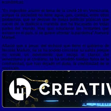
económicas.
“Es imposible asumir el tema de la covid-19 en Venezuela,
porque la sociedad no tiene agua, gas, comida, entre otros
problemas, que se derivan de malas políticas públicas que
nacen de la dialéctica marxista que ha fracasado en todas
partes del mundo. Hay que solucionar las limitantes que
existen en el país, si se quiere afrontar la pandemia” Aseveró
Malavé.
Añadió que a pesar, del rechazo que tiene el gobierno de
Nicolás Maduro, no se ha podido concretar su salida porque
no existe un movimiento que recoja el clamor del
venezolano y al contrario, se ha vendido salidas fuera de la
cotidianidad, que han dejado en duda, la credibilidad de la
oposición.