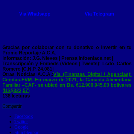
Vía Whatsapp
Vía Telegram
Gracias por colaborar con tu donativo o invertir en tu
Promo Reportaje A.C.A.
Información: J.G. Nieves | Prensa Infoenlace.net |
Transcripción y Embeds (Videos | Tweets): Lcdo. Carlos
Romero |C.N.P. 24.081|
Otras Noticias A.C.A.:
Vía (Finanzas Digital / Agencias):
Cendas-FVM: En marzo de 2021, la Canasta Alimentaria
Familiar –CAF- se ubicó en Bs. 612.900.945,00 bolívares
(US$322,57)
138 lecturas
Compartir
Facebook
Twitter
Google +
Stumbleupon