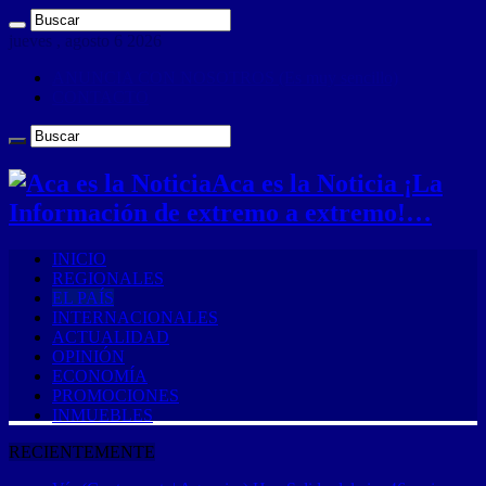
jueves , agosto 6 2026
ANUNCIA CON NOSOTROS (Es muy sencillo)
CONTACTO
Aca es la Noticia ¡La
Información de extremo a extremo!…
INICIO
REGIONALES
EL PAÍS
INTERNACIONALES
ACTUALIDAD
OPINIÓN
ECONOMÍA
PROMOCIONES
INMUEBLES
RECIENTEMENTE