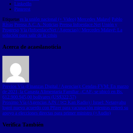
LinkedIn
Pinterest
Etiquetas
es la unión nacional (+ Video)
Mercedes Malavé
Pablo
Rívas
Prensa A.C.A. Noticias
Prensa Infoenlace.Net
Unión y
Progreso
Vía (InfoenlaceNet / Agencias) | Mercedes Malavé: La
solución para salir de la crisis
Acerca de acaeslanoticia
Previos
Vía (Finanzas Digital / Agencias): Cendas-FVM: En marzo
de 2021, la Canasta Alimentaria Familiar –CAF- se ubicó en Bs.
612.900.945,00 bolívares (US$322,57)
Proximo
Vía (Agencias AJN / כאן Kan Radio) | Israel: Netanyahu
logró nuevo acuerdo con Pfizer para vacunación mientras reiteró su
apoyo a elecciones directas para primer ministro (+Audio)
Verifica También