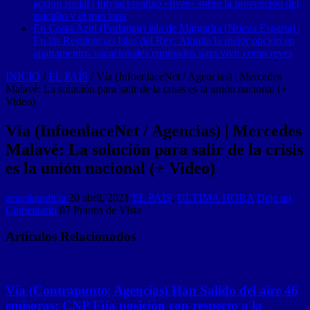
acción social | Intylact realizó «lives» sobre la prevención del
suicidio y el mes rosa
En Costa Azul (Porlamar) isla de Margarita (Nueva Esparta) |
En las Residencias Islas del Rey: Alquila la mejor opción en
apartamentos vacacionales equipados para vivir como reyes
INICIO
/
EL PAÍS
/
Vía (InfoenlaceNet / Agencias) | Mercedes
Malavé: La solución para salir de la crisis es la unión nacional (+
Video)
Vía (InfoenlaceNet / Agencias) | Mercedes
Malavé: La solución para salir de la crisis
es la unión nacional (+ Video)
acaeslanoticia
20 abril, 2021
EL PAÍS
,
ULTIMA HORA
Deje un
Comentario
87 Puntos de Vista
Artículos Relacionados
Vía (Contrapunto| Agencias) Han Salido del aire 46
emisoras: CNP Fija posición con respecto a la