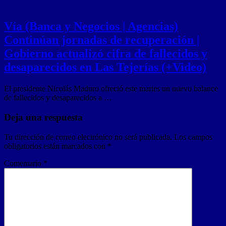
Vía (Banca y Negocios | Agencias)
Continúan jornadas de recuperación |
Gobierno actualizó cifra de fallecidos y
desaparecidos en Las Tejerías (+Video)
El presidente Nicolás Maduro ofreció este martes un nuevo balance
de fallecidos y desaparecidos a …
Deja una respuesta
Tu dirección de correo electrónico no será publicada.
Los campos
obligatorios están marcados con
*
Comentario
*