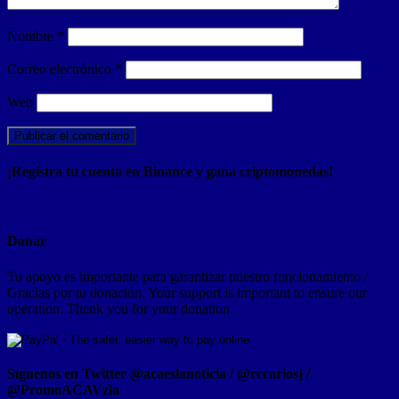
Nombre
*
Correo electrónico
*
Web
¡Registra tu cuenta en Binance y gana criptomonedas!
Donar
Tu apoyo es importante para garantizar nuestro funcionamiento /
Gracias por tu donación. Your support is important to ensure our
operation. Thank you for your donation.
Síguenos en Twitter @acaeslanoticia / @rccarlosj /
@PromoACAVzla