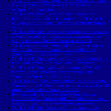
Vía (Contrapunto| Agencias) Han Salido del aire 46 emisoras:
CNP Fija posición con respecto a la renovación o
reasignación de concesiones
Vía (Red de Medios | Agencias) Nueva Esparta | Los
Informa2 estuvieron allí: El 1er Congreso del Ají margariteño
realizado en la Universidad Corporativa de Sigo fue todo un
éxito
Vía (Red de Medios | Agencias) En el marco del mes rosa en
el World Trade Center | Dictarán Taller de Automaquillaje
para pacientes con cáncer de mama este viernes 14
Vía (Banca y Negocios | Agencias) Continúan jornadas de
recuperación | Gobierno actualizó cifra de fallecidos y
desaparecidos en Las Tejerías (+Video)
Vía (Red de Medios | Agencias) Covers y fusión: Luna Blues
Band veinte años de buen blues hecho en Venezuela
Vía (Red de Medios | Agencias) Los “Informa2” Beverly
Bracho y Carlos Romero visitaron la sede del Centro
Venezolano Americano de Margarita
Vía (Banca y Negocios | Agencias) Las últimas dos semanas |
Venezuela suma 18 fallecidos por las lluvias y se registran 120
municipios afectados informan autoridades
Debate en las Redes Sociales sobre Gestión Pública en
Carabobo: Octavio Táriba respalda al Presidente Maduro y al
gobernador Lacava por el «proceso descentralizador»
Vía (Red de Medios | Agencias) Empresas que generan