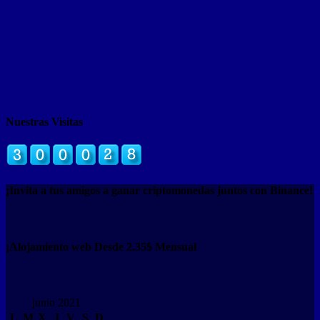
Nuestras Visitas
¡Invita a tus amigos a ganar criptomonedas juntos con Binance!
¡Alojamiento web Desde 2.35$ Mensual
junio 2021
L
M
X
J
V
S
D