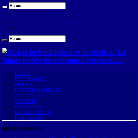
jueves , agosto 6 2026
ANUNCIA CON NOSOTROS (Es muy sencillo)
CONTACTO
Aca es la Noticia ¡La
Información de extremo a extremo!…
INICIO
REGIONALES
EL PAÍS
INTERNACIONALES
ACTUALIDAD
OPINIÓN
ECONOMÍA
PROMOCIONES
INMUEBLES
RECIENTEMENTE