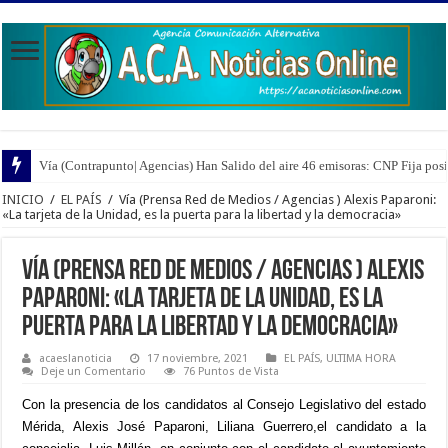
Vía (Contrapunto| Agencias) Han Salido del aire 46 emisoras: CNP Fija pos
INICIO
/
EL PAÍS
/
Vía (Prensa Red de Medios / Agencias ) Alexis Paparoni:
«La tarjeta de la Unidad, es la puerta para la libertad y la democracia»
Vía (Prensa Red de Medios / Agencias ) Alexis
Paparoni: «La tarjeta de la Unidad, es la
puerta para la libertad y la democracia»
acaeslanoticia
17 noviembre, 2021
EL PAÍS
,
ULTIMA HORA
Deje un Comentario
76 Puntos de Vista
Con la presencia de los candidatos al Consejo Legislativo del estado
Mérida, Alexis José Paparoni, Liliana Guerrero,el candidato a la