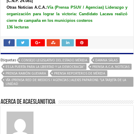
|C.N.P. 24.081|
Otras Noticias A.C.A.:
Vía (Prensa PSUV / Agencias) Liderazgo y
organización para lograr la victoria: Candidato Lacava realizó
cierre de campaña en los municipios costeros
136 lecturas
Etiquetas
CONSEJO LEGISLATIVO DEL ESTADO MÉRIDA
DAYANA SÁLAS
ES LA PUERTA PARA LA LIBERTAD Y LA DEMOCRACIA"
PRENSA A.C.A. NOTICIAS
PRENSA RAMÓN GUEVARA
PRENSA REPORTEROS DE MÉRIDA
VÍA (PRENSA RED DE MEDIOS / AGENCIAS ) ALEXIS PAPARONI: "LA TARJETA DE LA
UNIDAD
Acerca de acaeslanoticia