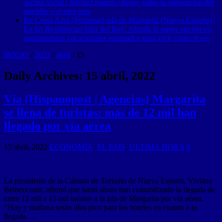
acción social | Intylact realizó «lives» sobre la prevención del
suicidio y el mes rosa
En Costa Azul (Porlamar) isla de Margarita (Nueva Esparta) |
En las Residencias Islas del Rey: Alquila la mejor opción en
apartamentos vacacionales equipados para vivir como reyes
INICIO
/
2022
/
abril
/
15
Daily Archives:
15 abril, 2022
Vía (Hispanopost | Agencias) Margarita
se llena de turistas: más de 12 mil han
llegado por vía aérea
15 abril, 2022
ECONOMÍA
,
EL PAÍS
,
ULTIMA HORA
0
La presidente de la Cámara de Turismo de Nueva Esparta, Viviana
Bethencourt, afirmó que hasta ahora han contabilizado la llegada de
entre 12 mil a 15 mil turistas a la isla de Margarita por vía aérea.
“Hoy y mañana serán días pico para los hoteles en cuanto a la
llegada …