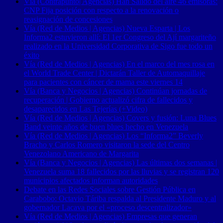
Vía (Contrapunto| Agencias) Han Salido del aire 46 emisoras:
CNP Fija posición con respecto a la renovación o
reasignación de concesiones
Vía (Red de Medios | Agencias) Nueva Esparta | Los
Informa2 estuvieron allí: El 1er Congreso del Ají margariteño
realizado en la Universidad Corporativa de Sigo fue todo un
éxito
Vía (Red de Medios | Agencias) En el marco del mes rosa en
el World Trade Center | Dictarán Taller de Automaquillaje
para pacientes con cáncer de mama este viernes 14
Vía (Banca y Negocios | Agencias) Continúan jornadas de
recuperación | Gobierno actualizó cifra de fallecidos y
desaparecidos en Las Tejerías (+Video)
Vía (Red de Medios | Agencias) Covers y fusión: Luna Blues
Band veinte años de buen blues hecho en Venezuela
Vía (Red de Medios | Agencias) Los “Informa2” Beverly
Bracho y Carlos Romero visitaron la sede del Centro
Venezolano Americano de Margarita
Vía (Banca y Negocios | Agencias) Las últimas dos semanas |
Venezuela suma 18 fallecidos por las lluvias y se registran 120
municipios afectados informan autoridades
Debate en las Redes Sociales sobre Gestión Pública en
Carabobo: Octavio Táriba respalda al Presidente Maduro y al
gobernador Lacava por el «proceso descentralizador»
Vía (Red de Medios | Agencias) Empresas que generan