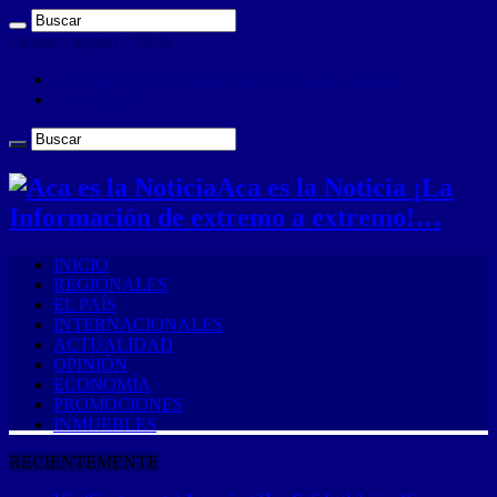
viernes , agosto 7 2026
ANUNCIA CON NOSOTROS (Es muy sencillo)
CONTACTO
Aca es la Noticia ¡La
Información de extremo a extremo!…
INICIO
REGIONALES
EL PAÍS
INTERNACIONALES
ACTUALIDAD
OPINIÓN
ECONOMÍA
PROMOCIONES
INMUEBLES
RECIENTEMENTE