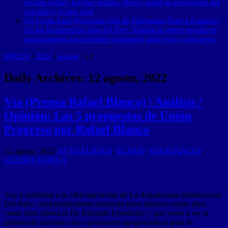
acción social | Intylact realizó «lives» sobre la prevención del
suicidio y el mes rosa
En Costa Azul (Porlamar) isla de Margarita (Nueva Esparta) |
En las Residencias Islas del Rey: Alquila la mejor opción en
apartamentos vacacionales equipados para vivir como reyes
INICIO
/
2022
/
agosto
/
12
Daily Archives:
12 agosto, 2022
Vía (Prensa Rafael Blanco) | Análisis /
Opinión: Las 5 propuestas de Unión
Progreso por Rafael Blanco
12 agosto, 2022
ACTUALIDAD
,
EL PAÍS
,
REGIONALES
,
ULTIMA HORA
0
Voy a referirme a la «Recuperación de La Arquitectura Institucional
Del País», lamentablemente destruida estos últimos veinte años
como bien afirma el Dr. Eduardo Fernández y que viene a ser la
primera de nuestras cinco propuestas programáticas para la