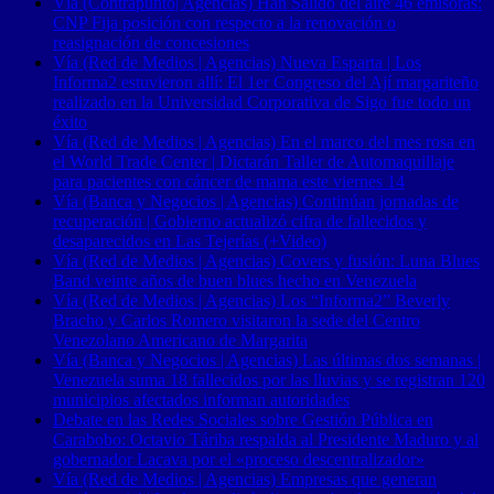
Vía (Contrapunto| Agencias) Han Salido del aire 46 emisoras:
CNP Fija posición con respecto a la renovación o
reasignación de concesiones
Vía (Red de Medios | Agencias) Nueva Esparta | Los
Informa2 estuvieron allí: El 1er Congreso del Ají margariteño
realizado en la Universidad Corporativa de Sigo fue todo un
éxito
Vía (Red de Medios | Agencias) En el marco del mes rosa en
el World Trade Center | Dictarán Taller de Automaquillaje
para pacientes con cáncer de mama este viernes 14
Vía (Banca y Negocios | Agencias) Continúan jornadas de
recuperación | Gobierno actualizó cifra de fallecidos y
desaparecidos en Las Tejerías (+Video)
Vía (Red de Medios | Agencias) Covers y fusión: Luna Blues
Band veinte años de buen blues hecho en Venezuela
Vía (Red de Medios | Agencias) Los “Informa2” Beverly
Bracho y Carlos Romero visitaron la sede del Centro
Venezolano Americano de Margarita
Vía (Banca y Negocios | Agencias) Las últimas dos semanas |
Venezuela suma 18 fallecidos por las lluvias y se registran 120
municipios afectados informan autoridades
Debate en las Redes Sociales sobre Gestión Pública en
Carabobo: Octavio Táriba respalda al Presidente Maduro y al
gobernador Lacava por el «proceso descentralizador»
Vía (Red de Medios | Agencias) Empresas que generan