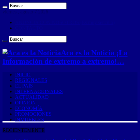
viernes , agosto 7 2026
ANUNCIA CON NOSOTROS (Es muy sencillo)
CONTACTO
Aca es la Noticia ¡La
Información de extremo a extremo!…
INICIO
REGIONALES
EL PAÍS
INTERNACIONALES
ACTUALIDAD
OPINIÓN
ECONOMÍA
PROMOCIONES
INMUEBLES
RECIENTEMENTE