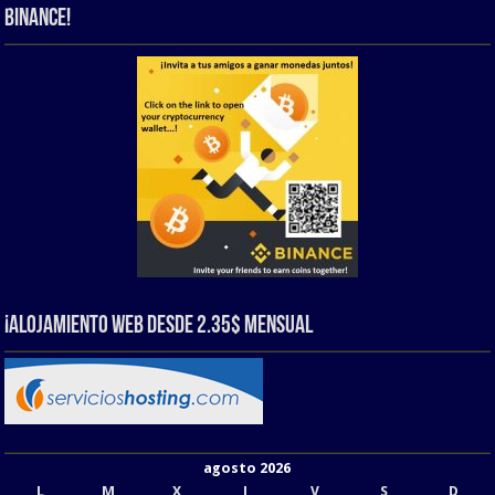
Binance!
¡Alojamiento web Desde 2.35$ Mensual
agosto 2026
L
M
X
J
V
S
D