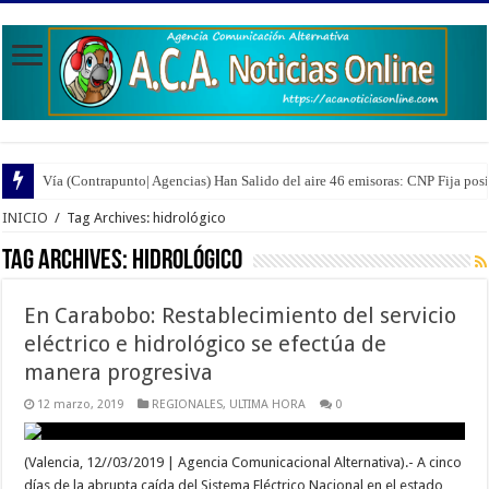
Vía (Contrapunto| Agencias) Han Salido del aire 46 emisoras: CNP Fija pos
INICIO
/
Tag Archives: hidrológico
Tag Archives:
hidrológico
En Carabobo: Restablecimiento del servicio
eléctrico e hidrológico se efectúa de
manera progresiva
12 marzo, 2019
REGIONALES
,
ULTIMA HORA
0
(Valencia, 12//03/2019 | Agencia Comunicacional Alternativa).- A cinco
días de la abrupta caída del Sistema Eléctrico Nacional en el estado