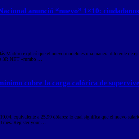
 Nacional anunció “nuevo” 1×10: ciudadanos 
s Maduro explicó que el nuevo modelo es una manera diferente de ejerc
de las 3R.NET «rumbo …
 mínimo cubre la carga calórica de supervi
19,04, equivalente a 25,99 dólares; lo cual significa que el nuevo sala
al mes. Register your …