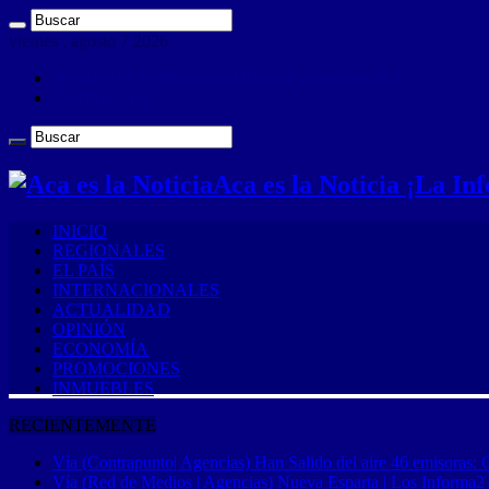
viernes , agosto 7 2026
ANUNCIA CON NOSOTROS (Es muy sencillo)
CONTACTO
Aca es la Noticia ¡La I
INICIO
REGIONALES
EL PAÍS
INTERNACIONALES
ACTUALIDAD
OPINIÓN
ECONOMÍA
PROMOCIONES
INMUEBLES
RECIENTEMENTE
Vía (Contrapunto| Agencias) Han Salido del aire 46 emisoras: 
Vía (Red de Medios | Agencias) Nueva Esparta | Los Informa2 es