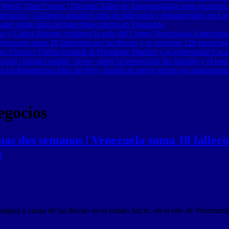
 World Trade Center | Dictarán Taller de Automaquillaje para pacientes
ración | Gobierno actualizó cifra de fallecidos y desaparecidos en Las
Band veinte años de buen blues hecho en Venezuela
o y Carlos Romero visitaron la sede del Centro Venezolano Americano
nezuela suma 18 fallecidos por las lluvias y se registran 120 municipi
o: Octavio Táriba respalda al Presidente Maduro y al gobernador Lacav
al | Intylact realizó «lives» sobre la prevención del suicidio y el mes
n las Residencias Islas del Rey: Alquila la mejor opción en apartament
egocios
as dos semanas | Venezuela suma 18 fallecido
s
lapsó a causa de las lluvias en el estado Sucre, en el este de Venezuela