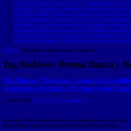
Vía (Red de Medios | Agencias) En el marco del mes rosa en el
Vía (Banca y Negocios | Agencias) Continúan jornadas de recupe
Vía (Red de Medios | Agencias) Covers y fusión: Luna Blues 
Vía (Red de Medios | Agencias) Los “Informa2” Beverly Brach
Vía (Banca y Negocios | Agencias) Las últimas dos semanas | Ve
Debate en las Redes Sociales sobre Gestión Pública en Carabob
Vía (Red de Medios | Agencias) Empresas que generan acción soci
En Costa Azul (Porlamar) isla de Margarita (Nueva Esparta) | E
INICIO
/
Tag Archives: Prensa Banca y Negocios
Tag Archives:
Prensa Banca y N
Vía (Banca y Negocios | Agencias) Las últim
municipios afectados informan autoridade
7 octubre, 2022
EL PAÍS
,
ULTIMA HORA
0
Una mujer de 86 años falleció este jueves tapiada por una pared que co
las dos últimas semanas asciende a 18, informó el viceministro …