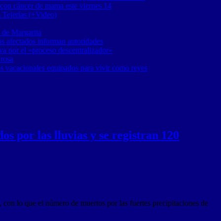
 con cáncer de mama este viernes 14
 Tejerías (+Video)
 de Margarita
os afectados informan autoridades
a por el «proceso descentralizador»
 rosa
os vacacionales equipados para vivir como reyes
s por las lluvias y se registran 120
, con lo que el número de muertos por las fuertes precipitaciones de