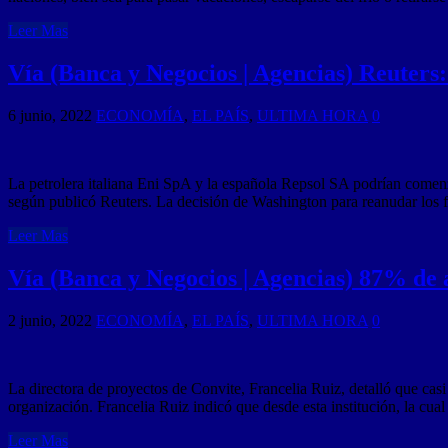
Leer Mas
Vía (Banca y Negocios | Agencias) Reuter
6 junio, 2022
ECONOMÍA
,
EL PAÍS
,
ULTIMA HORA
0
La petrolera italiana Eni SpA y la española Repsol SA podrían comenz
según publicó Reuters. La decisión de Washington para reanudar los 
Leer Mas
Vía (Banca y Negocios | Agencias) 87% de
2 junio, 2022
ECONOMÍA
,
EL PAÍS
,
ULTIMA HORA
0
La directora de proyectos de Convite, Francelia Ruiz, detalló que cas
organización. Francelia Ruiz indicó que desde esta institución, la cua
Leer Mas