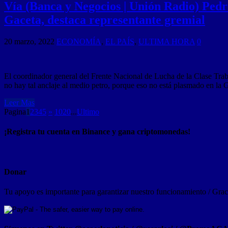
Vía (Banca y Negocios | Unión Radio) Pedr
Gaceta, destaca representante gremial
20 marzo, 2022
ECONOMÍA
,
EL PAÍS
,
ULTIMA HORA
0
El coordinador general del Frente Nacional de Lucha de la Clase Trab
no hay tal anclaje al medio petro, porque eso no está plasmado en la 
Leer Mas
Pagina
1
2
3
4
5
»
10
20
...
Ultimo
¡Registra tu cuenta en Binance y gana criptomonedas!
Donar
Tu apoyo es importante para garantizar nuestro funcionamiento / Graci