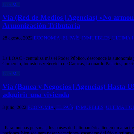
Leer Mas
Vía (Red de Medios | Agencias) «No armoniz
Armonización Tributaria
28 agosto, 2022
ECONOMÍA
,
EL PAÍS
,
INMUEBLES
,
ULTIMA 
La LOAC «centraliza más el Poder Público, desconoce la autonomía y d
Comercio, Industrias y Servicio de Caracas, Leonardo Palacios, prec
Leer Mas
Vía (Banca y Negocios | Agencias) Hasta 
adquirir una vivienda
3 julio, 2022
ECONOMÍA
,
EL PAÍS
,
INMUEBLES
,
ULTIMA HO
Para muchas personas, los países de Latinoamérica tienen un atractivo
naciones, bien sea para pasar vacaciones, escaparse del frío o retirars