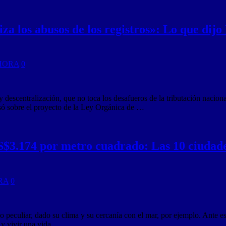
a los abusos de los registros»: Lo que dij
HORA
0
escentralización, que no toca los desafueros de la tributación nacion
isó sobre el proyecto de la Ley Orgánica de …
US$3.174 por metro cuadrado: Las 10 ciudad
RA
0
 peculiar, dado su clima y su cercanía con el mar, por ejemplo. Ante es
e y vivir una vida …