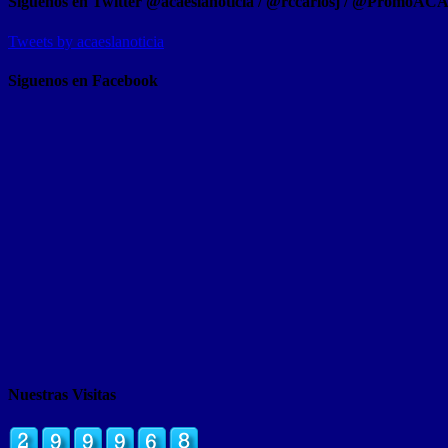
Síguenos en Twitter @acaeslanoticia / @rccarlosj / @PromoAC
Tweets by acaeslanoticia
Siguenos en Facebook
Nuestras Visitas