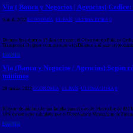
Vía ( Banca y Negocios | Agencias) Cedice
6 abril, 2022
ECONOMÍA
,
EL PAÍS
,
ULTIMA HORA
0
Durante los primeros 15 días de marzo, el Observatorio Publico Cedic
Transporte). Register your account with Binance and earn cryptocurr
Leer Mas
Vía (Banca y Negocios / Agencias) Según cá
mínimos
28 marzo, 2022
ECONOMÍA
,
EL PAÍS
,
ULTIMA HORA
0
El gasto de mínimo de una familia para el mes de febrero fue de 820 b
16% de ese gasto calculado por el Observatorio Venezolano de Finan
Leer Mas