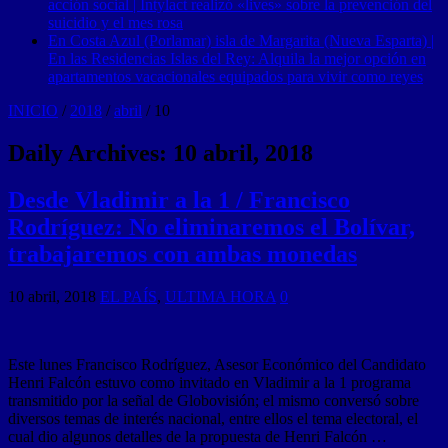
acción social | Intylact realizó «lives» sobre la prevención del
suicidio y el mes rosa
En Costa Azul (Porlamar) isla de Margarita (Nueva Esparta) |
En las Residencias Islas del Rey: Alquila la mejor opción en
apartamentos vacacionales equipados para vivir como reyes
INICIO
/
2018
/
abril
/
10
Daily Archives:
10 abril, 2018
Desde Vladimir a la 1 / Francisco
Rodríguez: No eliminaremos el Bolívar,
trabajaremos con ambas monedas
10 abril, 2018
EL PAÍS
,
ULTIMA HORA
0
Este lunes Francisco Rodríguez, Asesor Económico del Candidato
Henri Falcón estuvo como invitado en Vladimir a la 1 programa
transmitido por la señal de Globovisión; el mismo conversó sobre
diversos temas de interés nacional, entre ellos el tema electoral, el
cual dio algunos detalles de la propuesta de Henri Falcón …