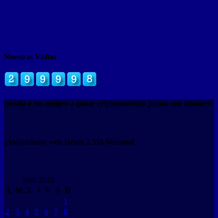
Nuestras Visitas
¡Invita a tus amigos a ganar criptomonedas juntos con Binance!
¡Alojamiento web Desde 2.35$ Mensual
abril 2018
L
M
X
J
V
S
D
1
2
3
4
5
6
7
8