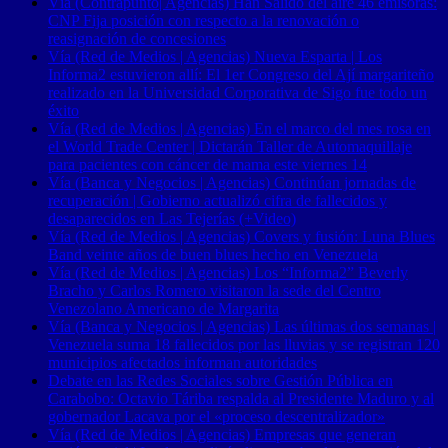
Vía (Contrapunto| Agencias) Han Salido del aire 46 emisoras:
CNP Fija posición con respecto a la renovación o
reasignación de concesiones
Vía (Red de Medios | Agencias) Nueva Esparta | Los
Informa2 estuvieron allí: El 1er Congreso del Ají margariteño
realizado en la Universidad Corporativa de Sigo fue todo un
éxito
Vía (Red de Medios | Agencias) En el marco del mes rosa en
el World Trade Center | Dictarán Taller de Automaquillaje
para pacientes con cáncer de mama este viernes 14
Vía (Banca y Negocios | Agencias) Continúan jornadas de
recuperación | Gobierno actualizó cifra de fallecidos y
desaparecidos en Las Tejerías (+Video)
Vía (Red de Medios | Agencias) Covers y fusión: Luna Blues
Band veinte años de buen blues hecho en Venezuela
Vía (Red de Medios | Agencias) Los “Informa2” Beverly
Bracho y Carlos Romero visitaron la sede del Centro
Venezolano Americano de Margarita
Vía (Banca y Negocios | Agencias) Las últimas dos semanas |
Venezuela suma 18 fallecidos por las lluvias y se registran 120
municipios afectados informan autoridades
Debate en las Redes Sociales sobre Gestión Pública en
Carabobo: Octavio Táriba respalda al Presidente Maduro y al
gobernador Lacava por el «proceso descentralizador»
Vía (Red de Medios | Agencias) Empresas que generan