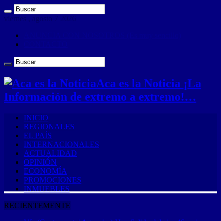
viernes , agosto 7 2026
ANUNCIA CON NOSOTROS (Es muy sencillo)
CONTACTO
Aca es la Noticia ¡La
Información de extremo a extremo!…
INICIO
REGIONALES
EL PAÍS
INTERNACIONALES
ACTUALIDAD
OPINIÓN
ECONOMÍA
PROMOCIONES
INMUEBLES
RECIENTEMENTE