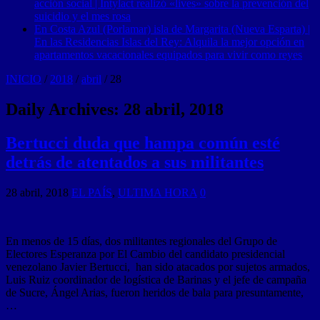
acción social | Intylact realizó «lives» sobre la prevención del
suicidio y el mes rosa
En Costa Azul (Porlamar) isla de Margarita (Nueva Esparta) |
En las Residencias Islas del Rey: Alquila la mejor opción en
apartamentos vacacionales equipados para vivir como reyes
INICIO
/
2018
/
abril
/
28
Daily Archives:
28 abril, 2018
Bertucci duda que hampa común esté
detrás de atentados a sus militantes
28 abril, 2018
EL PAÍS
,
ULTIMA HORA
0
En menos de 15 días, dos militantes regionales del Grupo de
Electores Esperanza por El Cambio del candidato presidencial
venezolano Javier Bertucci, han sido atacados por sujetos armados,
Luis Ruiz coordinador de logística de Barinas y el jefe de campaña
de Sucre, Ángel Arias, fueron heridos de bala para presuntamente,
…