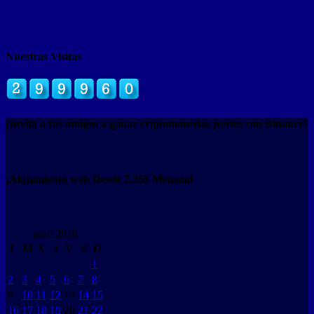
Nuestras Visitas
¡Invita a tus amigos a ganar criptomonedas juntos con Binance!
¡Alojamiento web Desde 2.35$ Mensual
abril 2018
L
M
X
J
V
S
D
1
2
3
4
5
6
7
8
9
10
11
12
13
14
15
16
17
18
19
20
21
22