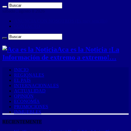
sábado , agosto 8 2026
ANUNCIA CON NOSOTROS (Es muy sencillo)
CONTACTO
Aca es la Noticia ¡La
Información de extremo a extremo!…
INICIO
REGIONALES
EL PAÍS
INTERNACIONALES
ACTUALIDAD
OPINIÓN
ECONOMÍA
PROMOCIONES
INMUEBLES
RECIENTEMENTE