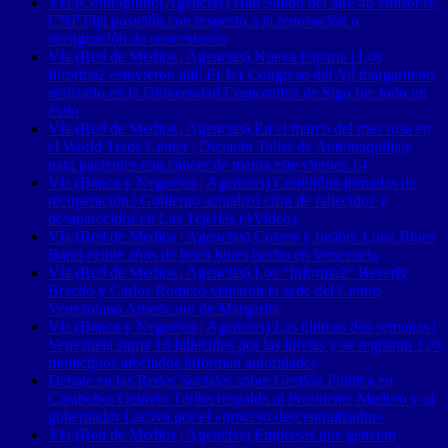
Vía (Contrapunto| Agencias) Han Salido del aire 46 emisoras:
CNP Fija posición con respecto a la renovación o
reasignación de concesiones
Vía (Red de Medios | Agencias) Nueva Esparta | Los
Informa2 estuvieron allí: El 1er Congreso del Ají margariteño
realizado en la Universidad Corporativa de Sigo fue todo un
éxito
Vía (Red de Medios | Agencias) En el marco del mes rosa en
el World Trade Center | Dictarán Taller de Automaquillaje
para pacientes con cáncer de mama este viernes 14
Vía (Banca y Negocios | Agencias) Continúan jornadas de
recuperación | Gobierno actualizó cifra de fallecidos y
desaparecidos en Las Tejerías (+Video)
Vía (Red de Medios | Agencias) Covers y fusión: Luna Blues
Band veinte años de buen blues hecho en Venezuela
Vía (Red de Medios | Agencias) Los “Informa2” Beverly
Bracho y Carlos Romero visitaron la sede del Centro
Venezolano Americano de Margarita
Vía (Banca y Negocios | Agencias) Las últimas dos semanas |
Venezuela suma 18 fallecidos por las lluvias y se registran 120
municipios afectados informan autoridades
Debate en las Redes Sociales sobre Gestión Pública en
Carabobo: Octavio Táriba respalda al Presidente Maduro y al
gobernador Lacava por el «proceso descentralizador»
Vía (Red de Medios | Agencias) Empresas que generan