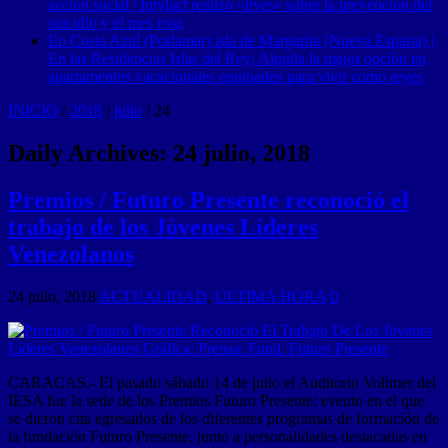
acción social | Intylact realizó «lives» sobre la prevención del
suicidio y el mes rosa
En Costa Azul (Porlamar) isla de Margarita (Nueva Esparta) |
En las Residencias Islas del Rey: Alquila la mejor opción en
apartamentos vacacionales equipados para vivir como reyes
INICIO
/
2018
/
julio
/
24
Daily Archives:
24 julio, 2018
Premios / Futuro Presente reconoció el
trabajo de los Jóvenes Líderes
Venezolanos
24 julio, 2018
ACTUALIDAD
,
ULTIMA HORA
0
CARACAS.- El pasado sábado 14 de julio el Auditorio Vollmer del
IESA fue la sede de los Premios Futuro Presente; evento en el que
se dieron cita egresados de los diferentes programas de formación de
la fundación Futuro Presente, junto a personalidades destacadas en