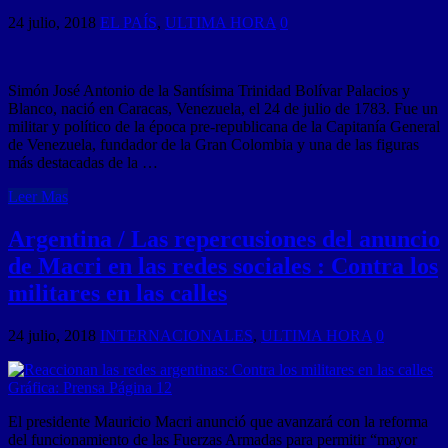
24 julio, 2018
EL PAÍS
,
ULTIMA HORA
0
Simón José Antonio de la Santísima Trinidad Bolívar Palacios y
Blanco, nació en Caracas, Venezuela, el 24 de julio de 1783. Fue un
militar y político de la época pre-republicana de la Capitanía General
de Venezuela, fundador de la Gran Colombia y una de las figuras
más destacadas de la …
Leer Mas
Argentina / Las repercusiones del anuncio
de Macri en las redes sociales : Contra los
militares en las calles
24 julio, 2018
INTERNACIONALES
,
ULTIMA HORA
0
El presidente Mauricio Macri anunció que avanzará con la reforma
del funcionamiento de las Fuerzas Armadas para permitir “mayor