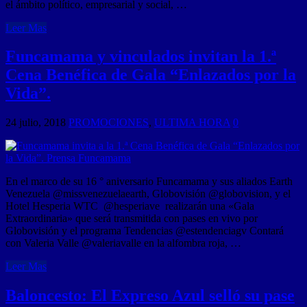
el ámbito político, empresarial y social, …
Leer Mas
Funcamama y vinculados invitan la 1.ª
Cena Benéfica de Gala “Enlazados por la
Vida”.
24 julio, 2018
PROMOCIONES
,
ULTIMA HORA
0
En el marco de su 16 ° aniversario Funcamama y sus aliados Earth
Venezuela @missvenezuelaearth, Globovisión @globovision, y el
Hotel Hesperia WTC @hesperiave realizarán una «Gala
Extraordinaria» que será transmitida con pases en vivo por
Globovisión y el programa Tendencias @estendenciagv Contará
con Valeria Valle @valeriavalle en la alfombra roja, …
Leer Mas
Baloncesto: El Expreso Azul selló su pase