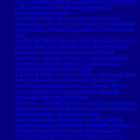
Vía (Contrapunto| Agencias) Han Salido del aire 46 emisoras:
CNP Fija posición con respecto a la renovación o
reasignación de concesiones
Vía (Red de Medios | Agencias) Nueva Esparta | Los
Informa2 estuvieron allí: El 1er Congreso del Ají margariteño
realizado en la Universidad Corporativa de Sigo fue todo un
éxito
Vía (Red de Medios | Agencias) En el marco del mes rosa en
el World Trade Center | Dictarán Taller de Automaquillaje
para pacientes con cáncer de mama este viernes 14
Vía (Banca y Negocios | Agencias) Continúan jornadas de
recuperación | Gobierno actualizó cifra de fallecidos y
desaparecidos en Las Tejerías (+Video)
Vía (Red de Medios | Agencias) Covers y fusión: Luna Blues
Band veinte años de buen blues hecho en Venezuela
Vía (Red de Medios | Agencias) Los “Informa2” Beverly
Bracho y Carlos Romero visitaron la sede del Centro
Venezolano Americano de Margarita
Vía (Banca y Negocios | Agencias) Las últimas dos semanas |
Venezuela suma 18 fallecidos por las lluvias y se registran 120
municipios afectados informan autoridades
Debate en las Redes Sociales sobre Gestión Pública en
Carabobo: Octavio Táriba respalda al Presidente Maduro y al
gobernador Lacava por el «proceso descentralizador»
Vía (Red de Medios | Agencias) Empresas que generan