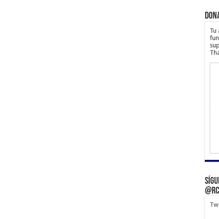
Don
Tu 
fun
sup
Tha
Sígu
@rc
Twe