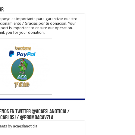
ar
apoyo es importante para garantizar nuestro
cionamiento / Gracias por tu donación. Your
port is important to ensure our operation.
nk you for your donation.
enos en Twitter @acaeslanoticia /
carlosj / @PromoACAVzla
ets by acaeslanoticia