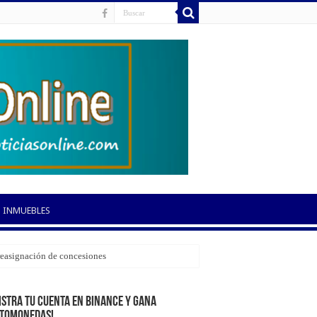
INMUEBLES
 reasignación de concesiones
istra tu cuenta en Binance y gana
ptomonedas!