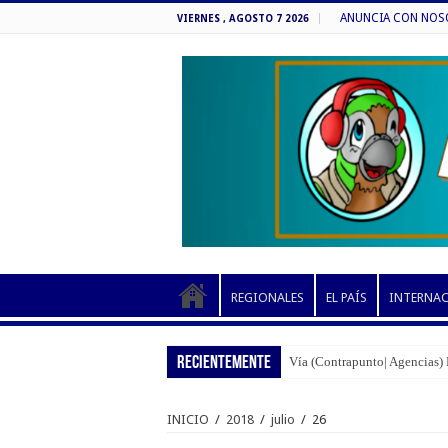
ANUNCIA CON NOSOT
VIERNES , AGOSTO 7 2026
REGIONALES
EL PAÍS
INTERNA
RECIENTEMENTE
Vía (Contrapunto| Agencias) 
INICIO
/
2018
/
julio
/
26