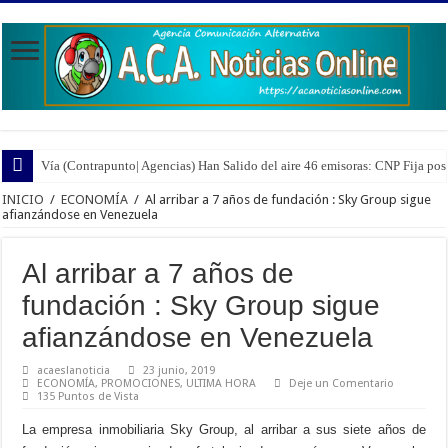
Vía (Contrapunto| Agencias) Han Salido del aire 46 emisoras: CNP Fija pos
INICIO
/
ECONOMÍA
/
Al arribar a 7 años de fundación : Sky Group sigue
afianzándose en Venezuela
Al arribar a 7 años de
fundación : Sky Group sigue
afianzándose en Venezuela
acaeslanoticia
23 junio, 2019
ECONOMÍA
,
PROMOCIONES
,
ULTIMA HORA
Deje un Comentario
135 Puntos de Vista
La empresa inmobiliaria Sky Group, al arribar a sus siete años de