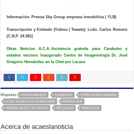
Información: Prensa Sky Group empresa inmobiliria | YLB|
Transcripción y Embeds (Videos | Tweets): Lcdo. Carlos Romero
|C.N.P. 24.081|
Otras Noticias A.C.A.:
Asistencia gratuita para Carabobo y
estados vecinos: Inaugurado Centro de Imagenología Dr. José
Gregorio Hernández en la Chet por Lacava
Etiquetas
AFIANZAMIENTO
CARABOBO
EMPRESA INMOBILIARIA
LCDA. YELIXA LUGO BLANCHARD
PRENSA ACA
PRENSA GRUPO SKY GROUP
SKY GROUP
VENEZUELA
Acerca de acaeslanoticia