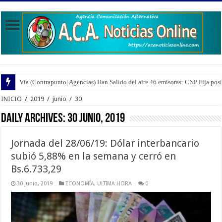
Vía (Contrapunto| Agencias) Han Salido del aire 46 emisoras: CNP Fija pos
Vía (Red de Medios | Agencias) Nueva Esparta | Los Informa2 estuvieron all
INICIO
/
2019
/
junio
/
30
Daily Archives:
30 junio, 2019
Jornada del 28/06/19: Dólar interbancario
subió 5,88% en la semana y cerró en
Bs.6.733,29
30 junio, 2019
ECONOMÍA
,
ULTIMA HORA
0