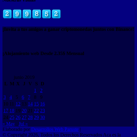
¡Invita a tus amigos a ganar criptomonedas juntos con Binance!
¡Alojamiento web Desde 2.35$ Mensual
junio 2019
L
M
X
J
V
S
D
1
2
3
4
5
6
7
8
9
10
11
12
13
14
15
16
17
18
19
20
21
22
23
24
25
26
27
28
29
30
« May
Jul »
Elaborado por
Desarrollos Web Paruste
|
© Copyright 2026, Todos los Derechos Reservados Aca es la