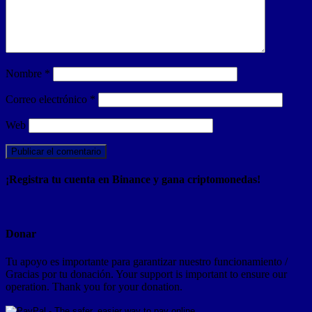
Nombre
*
Correo electrónico
*
Web
¡Registra tu cuenta en Binance y gana criptomonedas!
Donar
Tu apoyo es importante para garantizar nuestro funcionamiento /
Gracias por tu donación. Your support is important to ensure our
operation. Thank you for your donation.