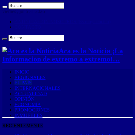
viernes , julio 31 2026
ANUNCIA CON NOSOTROS (Es muy sencillo)
CONTACTO
Aca es la Noticia ¡La
Información de extremo a extremo!…
INICIO
REGIONALES
EL PAÍS
INTERNACIONALES
ACTUALIDAD
OPINIÓN
ECONOMÍA
PROMOCIONES
INMUEBLES
RECIENTEMENTE