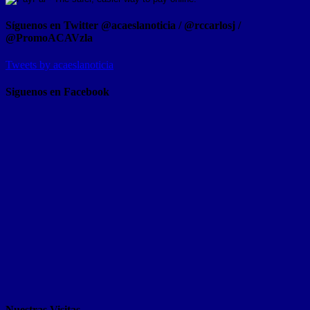
Síguenos en Twitter @acaeslanoticia / @rccarlosj /
@PromoACAVzla
Tweets by acaeslanoticia
Siguenos en Facebook
Nuestras Visitas