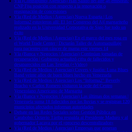
Vía (Contrapunto| Agencias) Han Salido del aire 46 emisoras:
CNP Fija posición con respecto a la renovación o
reasignación de concesiones
Vía (Red de Medios | Agencias) Nueva Esparta | Los
Informa2 estuvieron allí: El 1er Congreso del Ají margariteño
realizado en la Universidad Corporativa de Sigo fue todo un
éxito
Vía (Red de Medios | Agencias) En el marco del mes rosa en
el World Trade Center | Dictarán Taller de Automaquillaje
para pacientes con cáncer de mama este viernes 14
Vía (Banca y Negocios | Agencias) Continúan jornadas de
recuperación | Gobierno actualizó cifra de fallecidos y
desaparecidos en Las Tejerías (+Video)
Vía (Red de Medios | Agencias) Covers y fusión: Luna Blues
Band veinte años de buen blues hecho en Venezuela
Vía (Red de Medios | Agencias) Los “Informa2” Beverly
Bracho y Carlos Romero visitaron la sede del Centro
Venezolano Americano de Margarita
Vía (Banca y Negocios | Agencias) Las últimas dos semanas |
Venezuela suma 18 fallecidos por las lluvias y se registran 120
municipios afectados informan autoridades
Debate en las Redes Sociales sobre Gestión Pública en
Carabobo: Octavio Táriba respalda al Presidente Maduro y al
gobernador Lacava por el «proceso descentralizador»
Vía (Red de Medios | Agencias) Empresas que generan