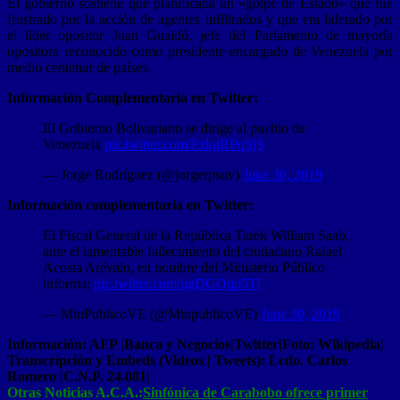
El gobierno sostiene que planificaba un «golpe de Estado» que fue
frustrado por la acción de agentes infiltrados y que era liderado por
el líder opositor Juan Guaidó, jefe del Parlamento de mayoría
opositora reconocido como presidente encargado de Venezuela por
medio centenar de países.
Información Complementaria en Twitter:
El Gobierno Bolivariano se dirige al pueblo de
Venezuela
pic.twitter.com/PzkgRPqSjS
— Jorge Rodríguez (@jorgerpsuv)
June 30, 2019
Información complementaria en Twitter:
El Fiscal General de la República Tarek William Saab,
ante el lamentable fallecimiento del ciudadano Rafael
Acosta Arévalo, en nombre del Ministerio Público
informa:
pic.twitter.com/ugDGOqo5Tj
— MinPublicoVE (@MinpublicoVE)
June 30, 2019
Información: AFP |Banca y Negocios|Twitter|Foto: Wikipedia|
Transcripción y Embeds (Videos | Tweets): Lcdo. Carlos
Romero |C.N.P. 24.081|
Otras Noticias A.C.A.:
Sinfónica de Carabobo ofrece primer