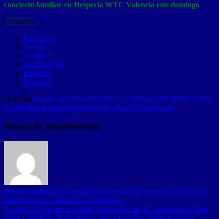
concierto familiar en Hesperia WTC Valencia este domingo
Compartir
Facebook
Twitter
Google +
Stumbleupon
LinkedIn
Pinterest
Etiquetas
Fiscalía Venezuela
Prensa ACA
Prensa AFP
Prensa Banca
y Negocios
Rafael Acosta Arévalo
Tarek William Saab
Acerca de acaeslanoticia
Previos
Sinfónica de Carabobo ofrece primer concierto familiar en
Hesperia WTC Valencia este domingo
Proximo
Mejoramiento estético dental de las 14 candidatas al Miss
Earth Carabobo 2019 estará a cargo de la Dra. Roba Izzeddin