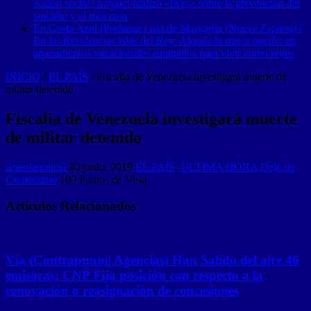
acción social | Intylact realizó «lives» sobre la prevención del
suicidio y el mes rosa
En Costa Azul (Porlamar) isla de Margarita (Nueva Esparta) |
En las Residencias Islas del Rey: Alquila la mejor opción en
apartamentos vacacionales equipados para vivir como reyes
INICIO
/
EL PAÍS
/
Fiscalía de Venezuela investigará muerte de
militar detenido
Fiscalía de Venezuela investigará muerte
de militar detenido
acaeslanoticia
30 junio, 2019
EL PAÍS
,
ULTIMA HORA
Deje un
Comentario
109 Puntos de Vista
Artículos Relacionados
Vía (Contrapunto| Agencias) Han Salido del aire 46
emisoras: CNP Fija posición con respecto a la
renovación o reasignación de concesiones