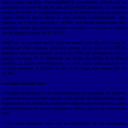
ritmo mucho más lento. PromedioDolarVE, por ejemplo, informó que su
cotización de cierre del 30 de julio es 12.092,62 bolívares, un aumento
mínimo de 0,18% en comparación con el día anterior, lo que hace que la
brecha sobre el precio oficial se esté cerrando aceleradamente, para
ubicarse en 1.361,51 bolívares o 12,69%, uno de los diferenciales más
pequeños desde que ambos mercados coexisten, si se toma en cuenta
que la diferencia inicial fue de 10,14%.
DolarTrue, un marcador que se ubica en la parte más alta de la franja de
precios del dólar informal, cerró este martes 30 de julio en 12.495,67
bolívares, para una variación al alza de 2,93% en comparación con la
jornada del lunes 29. El diferencial con el tipo de cambio de la banca
también se acorta sensiblemente, en este caso, para ubicarse en
1.764,56 bolívares o 16,44%. El día 14 de mayo esta brecha fue de
17,90%.
Los datos sugieren que:
–
El golpe de demanda en el mercado paralelo por los pagos del gobierno
a proveedores parece haber pasado y los precios del dólar informal están
regresando a los niveles de incremento reducido que se lograron a partir
de la implantación del encaje marginal de 100% y del encaje ordinario de
57%.
–
Sin razón aparente, salvo por la intervención de las autoridades