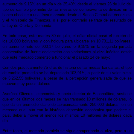
aumento de 9,15% en un día y de 25,40% desde el viernes 26 de julio del
tipo de cambio promedio de las mesas de compraventa de divisas en la
banca obedece a una línea marcada desde el Banco Central de Venezuela
y el Ministerio de Finanzas, o si por el contrario se trata del resultado de
la Ley de Oferta y Demanda.
En todo caso, este martes 30 de julio, el dólar oficial pasó el rubicón de
los 10.000 bolívares y con holgura para ubicarse en 10.731,11 bolívares,
un aumento neto de 900,17 bolívares o 9,15% en la segunda jornada
consecutiva de fuerte aceleración con variaciones al alza inéditas desde
que este mercado comenzó a funcionar el pasado 14 de mayo.
Corridos prácticamente 75 días de historia de las mesas bancarias, el tipo
de cambio promedio se ha depreciado 103,91%, a partir de su valor inicial
de 5.262,55 bolívares, a pesar de la percepción generalizada de que se
mueven muy pocos dólares.
Asdrúbal Oliveros, economista y socio director de Ecoanalítica, sostiene
que en los últimos dos meses se han transado 10 millones de dólares, lo
que da un promedio diario de aproximadamente 250.000 dólares, en un
mercado que, aún con la histórica depresión económica que padece el
país, debería mover al menos los mismos 10 millones de dólares cada
día.
Entre tanto, el mercado paralelo se sigue comportando al alza, pero a un