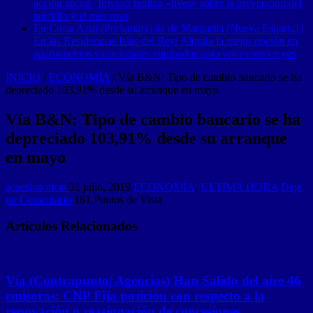
acción social | Intylact realizó «lives» sobre la prevención del
suicidio y el mes rosa
En Costa Azul (Porlamar) isla de Margarita (Nueva Esparta) |
En las Residencias Islas del Rey: Alquila la mejor opción en
apartamentos vacacionales equipados para vivir como reyes
INICIO
/
ECONOMÍA
/
Vía B&N: Tipo de cambio bancario se ha
depreciado 103,91% desde su arranque en mayo
Vía B&N: Tipo de cambio bancario se ha
depreciado 103,91% desde su arranque
en mayo
acaeslanoticia
31 julio, 2019
ECONOMÍA
,
ULTIMA HORA
Deje
un Comentario
161 Puntos de Vista
Artículos Relacionados
Vía (Contrapunto| Agencias) Han Salido del aire 46
emisoras: CNP Fija posición con respecto a la
renovación o reasignación de concesiones