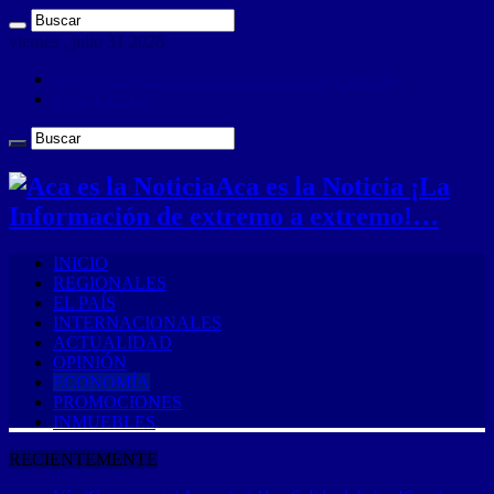
viernes , julio 31 2026
ANUNCIA CON NOSOTROS (Es muy sencillo)
CONTACTO
Aca es la Noticia ¡La
Información de extremo a extremo!…
INICIO
REGIONALES
EL PAÍS
INTERNACIONALES
ACTUALIDAD
OPINIÓN
ECONOMÍA
PROMOCIONES
INMUEBLES
RECIENTEMENTE