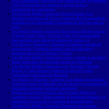
Vía (Contrapunto| Agencias) Han Salido del aire 46 emisoras:
CNP Fija posición con respecto a la renovación o
reasignación de concesiones
Vía (Red de Medios | Agencias) Nueva Esparta | Los
Informa2 estuvieron allí: El 1er Congreso del Ají margariteño
realizado en la Universidad Corporativa de Sigo fue todo un
éxito
Vía (Red de Medios | Agencias) En el marco del mes rosa en
el World Trade Center | Dictarán Taller de Automaquillaje
para pacientes con cáncer de mama este viernes 14
Vía (Banca y Negocios | Agencias) Continúan jornadas de
recuperación | Gobierno actualizó cifra de fallecidos y
desaparecidos en Las Tejerías (+Video)
Vía (Red de Medios | Agencias) Covers y fusión: Luna Blues
Band veinte años de buen blues hecho en Venezuela
Vía (Red de Medios | Agencias) Los “Informa2” Beverly
Bracho y Carlos Romero visitaron la sede del Centro
Venezolano Americano de Margarita
Vía (Banca y Negocios | Agencias) Las últimas dos semanas |
Venezuela suma 18 fallecidos por las lluvias y se registran 120
municipios afectados informan autoridades
Debate en las Redes Sociales sobre Gestión Pública en
Carabobo: Octavio Táriba respalda al Presidente Maduro y al
gobernador Lacava por el «proceso descentralizador»
Vía (Red de Medios | Agencias) Empresas que generan