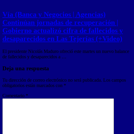
Vía (Banca y Negocios | Agencias)
Continúan jornadas de recuperación |
Gobierno actualizó cifra de fallecidos y
desaparecidos en Las Tejerías (+Video)
El presidente Nicolás Maduro ofreció este martes un nuevo balance
de fallecidos y desaparecidos a …
Deja una respuesta
Tu dirección de correo electrónico no será publicada.
Los campos
obligatorios están marcados con
*
Comentario
*