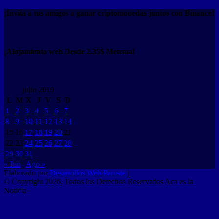
¡Invita a tus amigos a ganar criptomonedas juntos con Binance!
¡Alojamiento web Desde 2.35$ Mensual
julio 2019
L
M
X
J
V
S
D
1
2
3
4
5
6
7
8
9
10
11
12
13
14
15
16
17
18
19
20
21
22
23
24
25
26
27
28
29
30
31
« Jun
Ago »
Elaborado por
Desarrollos Web Paruste
|
© Copyright 2026, Todos los Derechos Reservados Aca es la
Noticia