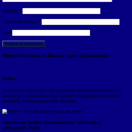
Nombre
*
Correo electrónico
*
Web
¡Registra tu cuenta en Binance y gana criptomonedas!
Donar
Tu apoyo es importante para garantizar nuestro funcionamiento /
Gracias por tu donación. Your support is important to ensure our
operation. Thank you for your donation.
Síguenos en Twitter @acaeslanoticia / @rccarlosj /
@PromoACAVzla