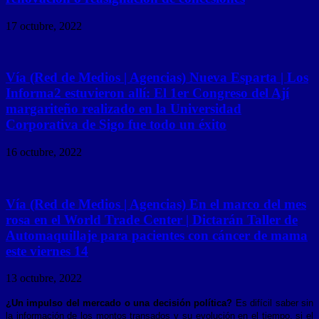
17 octubre, 2022
Vía (Red de Medios | Agencias) Nueva Esparta | Los
Informa2 estuvieron allí: El 1er Congreso del Ají
margariteño realizado en la Universidad
Corporativa de Sigo fue todo un éxito
16 octubre, 2022
Vía (Red de Medios | Agencias) En el marco del mes
rosa en el World Trade Center | Dictarán Taller de
Automaquillaje para pacientes con cáncer de mama
este viernes 14
13 octubre, 2022
¿Un impulso del mercado o una decisión política?
Es difícil saber sin
la información de los montos transados y su evolución en el tiempo, si el