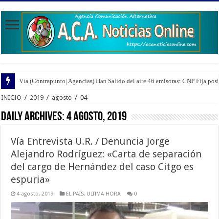
Vía (Contrapunto| Agencias) Han Salido del aire 46 emisoras: CNP Fija pos
INICIO
/
2019
/
agosto
/
04
Daily Archives:
4 agosto, 2019
Vía Entrevista U.R. / Denuncia Jorge
Alejandro Rodríguez: «Carta de separación
del cargo de Hernández del caso Citgo es
espuria»
4 agosto, 2019
EL PAÍS
,
ULTIMA HORA
0