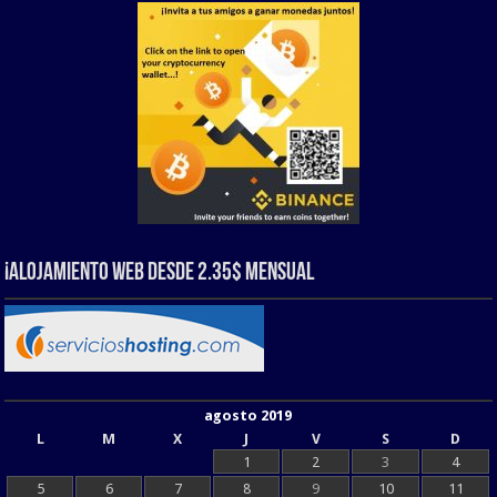
¡Alojamiento web Desde 2.35$ Mensual
agosto 2019
L
M
X
J
V
S
D
1
2
3
4
5
6
7
8
9
10
11