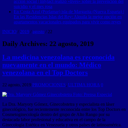
acción social | Intylact realizó «lives» sobre la prevención del
suicidio y el mes rosa
En Costa Azul (Porlamar) isla de Margarita (Nueva Esparta) |
En las Residencias Islas del Rey: Alquila la mejor opción en
apartamentos vacacionales equipados para vivir como reyes
INICIO
/
2019
/
agosto
/
22
Daily Archives:
22 agosto, 2019
La medicina venezolana es reconocida
nuevamente en el mundo: Médico
venezolana en el Top Doctors
22 agosto, 2019
PROMOCIONES
,
ULTIMA HORA
0
La Dra. Maryory Gómez, Ginecobstetra y especialista en láser
ginecológico, fue recientemente reconocida entre los Top Doctors en
Cosmetoginecología dentro del grupo de Alto Rango por su
destacada labor profesional y educativa en el campo de la
Ginecología Estética en Venezuela y otros países de latinoamérica.