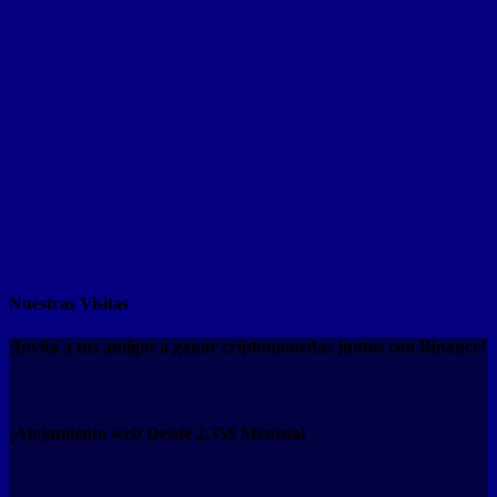
Nuestras Visitas
¡Invita a tus amigos a ganar criptomonedas juntos con Binance!
¡Alojamiento web Desde 2.35$ Mensual