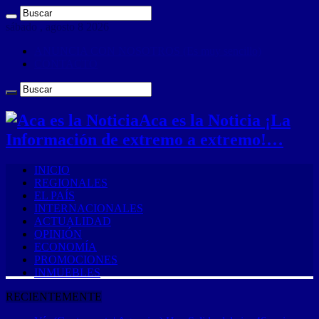
sábado , agosto 8 2026
ANUNCIA CON NOSOTROS (Es muy sencillo)
CONTACTO
Aca es la Noticia ¡La
Información de extremo a extremo!…
INICIO
REGIONALES
EL PAÍS
INTERNACIONALES
ACTUALIDAD
OPINIÓN
ECONOMÍA
PROMOCIONES
INMUEBLES
RECIENTEMENTE