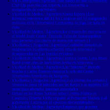
Vía (Contrapunto| Agencias) Han Salido del aire 46 emisoras:
CNP Fija posición con respecto a la renovación o
reasignación de concesiones
Vía (Red de Medios | Agencias) Nueva Esparta | Los
Informa2 estuvieron allí: El 1er Congreso del Ají margariteño
realizado en la Universidad Corporativa de Sigo fue todo un
éxito
Vía (Red de Medios | Agencias) En el marco del mes rosa en
el World Trade Center | Dictarán Taller de Automaquillaje
para pacientes con cáncer de mama este viernes 14
Vía (Banca y Negocios | Agencias) Continúan jornadas de
recuperación | Gobierno actualizó cifra de fallecidos y
desaparecidos en Las Tejerías (+Video)
Vía (Red de Medios | Agencias) Covers y fusión: Luna Blues
Band veinte años de buen blues hecho en Venezuela
Vía (Red de Medios | Agencias) Los “Informa2” Beverly
Bracho y Carlos Romero visitaron la sede del Centro
Venezolano Americano de Margarita
Vía (Banca y Negocios | Agencias) Las últimas dos semanas |
Venezuela suma 18 fallecidos por las lluvias y se registran 120
municipios afectados informan autoridades
Debate en las Redes Sociales sobre Gestión Pública en
Carabobo: Octavio Táriba respalda al Presidente Maduro y al
gobernador Lacava por el «proceso descentralizador»
Vía (Red de Medios | Agencias) Empresas que generan