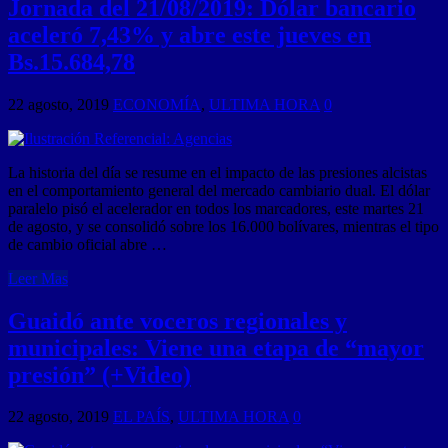
Jornada del 21/08/2019: Dólar bancario
aceleró 7,43% y abre este jueves en
Bs.15.684,78
22 agosto, 2019
ECONOMÍA
,
ULTIMA HORA
0
La historia del día se resume en el impacto de las presiones alcistas
en el comportamiento general del mercado cambiario dual. El dólar
paralelo pisó el acelerador en todos los marcadores, este martes 21
de agosto, y se consolidó sobre los 16.000 bolívares, mientras el tipo
de cambio oficial abre …
Leer Mas
Guaidó ante voceros regionales y
municipales: Viene una etapa de “mayor
presión” (+Video)
22 agosto, 2019
EL PAÍS
,
ULTIMA HORA
0