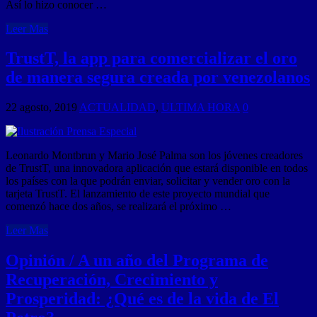
Así lo hizo conocer …
Leer Mas
TrustT, la app para comercializar el oro
de manera segura creada por venezolanos
22 agosto, 2019
ACTUALIDAD
,
ULTIMA HORA
0
Leonardo Montbrun y Mario José Palma son los jóvenes creadores
de TrustT, una innovadora aplicación que estará disponible en todos
los países con la que podrán enviar, solicitar y vender oro con la
tarjeta TrustT. El lanzamiento de este proyecto mundial que
comenzó hace dos años, se realizará el próximo …
Leer Mas
Opinión / A un año del Programa de
Recuperación, Crecimiento y
Prosperidad: ¿Qué es de la vida de El