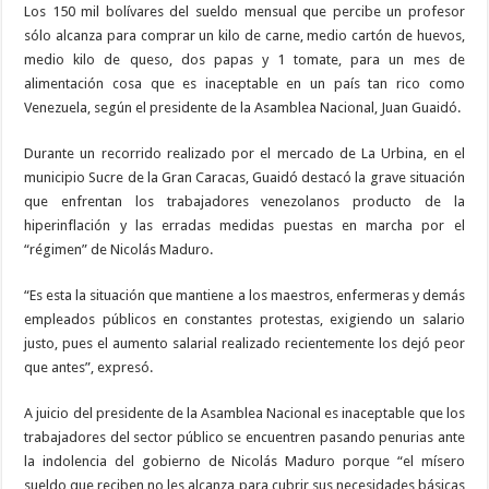
En Costa Azul (Porlamar) isla de Margarita (Nueva Esparta) | En las Residencias 
Los 150 mil bolívares del sueldo mensual que percibe un profesor
sólo alcanza para comprar un kilo de carne, medio cartón de huevos,
medio kilo de queso, dos papas y 1 tomate, para un mes de
alimentación cosa que es inaceptable en un país tan rico como
Venezuela, según el presidente de la Asamblea Nacional, Juan Guaidó.
Durante un recorrido realizado por el mercado de La Urbina, en el
municipio Sucre de la Gran Caracas, Guaidó destacó la grave situación
que enfrentan los trabajadores venezolanos producto de la
hiperinflación y las erradas medidas puestas en marcha por el
“régimen” de Nicolás Maduro.
“Es esta la situación que mantiene a los maestros, enfermeras y demás
empleados públicos en constantes protestas, exigiendo un salario
justo, pues el aumento salarial realizado recientemente los dejó peor
que antes”, expresó.
A juicio del presidente de la Asamblea Nacional es inaceptable que los
trabajadores del sector público se encuentren pasando penurias ante
la indolencia del gobierno de Nicolás Maduro porque “el mísero
sueldo que reciben no les alcanza para cubrir sus necesidades básicas