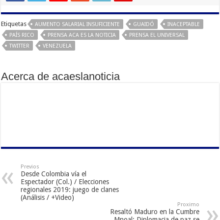
Etiquetas
AUMENTO SALARIAL INSUFICIENTE
GUAIDÓ
INACEPTABLE
PAÍS RICO
PRENSA ACA ES LA NOTICIA
PRENSA EL UNIVERSAL
TWITTER
VENEZUELA
Acerca de acaeslanoticia
Previos
Desde Colombia vía el
Espectador (Col.) / Elecciones
regionales 2019: juego de clanes
(Análisis / +Video)
Proximo
Resaltó Maduro en la Cumbre
Mnoal: Diplomacia de paz se