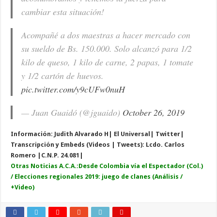
cambiar esta situación!
Acompañé a dos maestras a hacer mercado con
su sueldo de Bs. 150.000. Solo alcanzó para 1/2
kilo de queso, 1 kilo de carne, 2 papas, 1 tomate
y 1/2 cartón de huevos.
pic.twitter.com/y9cUFw0nuH
— Juan Guaidó (@jguaido)
October 26, 2019
Información: Judith Alvarado H| El Universal| Twitter|
Transcripción y Embeds (Videos | Tweets): Lcdo. Carlos
Romero |C.N.P. 24.081|
Otras Noticias A.C.A.:
Desde Colombia vía el Espectador (Col.)
/ Elecciones regionales 2019: juego de clanes (Análisis /
+Video)