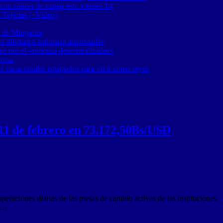
 con cáncer de mama este viernes 14
 Tejerías (+Video)
 de Margarita
os afectados informan autoridades
a por el «proceso descentralizador»
 rosa
os vacacionales equipados para vivir como reyes
 11 de febrero en 73.172,50Bs/USD
eraciones diarias de las mesas de cambio activas de las instituciones
, …