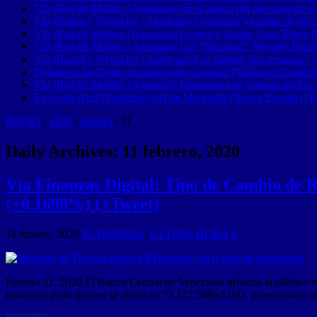
Vía (Red de Medios | Agencias) En el marco del mes rosa en el
Vía (Banca y Negocios | Agencias) Continúan jornadas de recupe
Vía (Red de Medios | Agencias) Covers y fusión: Luna Blues 
Vía (Red de Medios | Agencias) Los “Informa2” Beverly Brach
Vía (Banca y Negocios | Agencias) Las últimas dos semanas | Ve
Debate en las Redes Sociales sobre Gestión Pública en Carabob
Vía (Red de Medios | Agencias) Empresas que generan acción soci
En Costa Azul (Porlamar) isla de Margarita (Nueva Esparta) | E
INICIO
/
2020
/
febrero
/
11
Daily Archives:
11 febrero, 2020
Vía Finanzas Digital: Tipo de Cambio de R
(+0,1698%) (+Tweet)
11 febrero, 2020
ECONOMÍA
,
ULTIMA HORA
0
Febrero 11, 2020 El Banco Central de Venezuela informa al público en 
bancarias participantes se ubicó en 73.172,50Bs/USD, presentando u