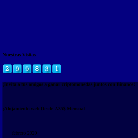
Nuestras Visitas
¡Invita a tus amigos a ganar criptomonedas juntos con Binance!
¡Alojamiento web Desde 2.35$ Mensual
febrero 2020