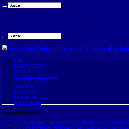
jueves , agosto 6 2026
ANUNCIA CON NOSOTROS (Es muy sencillo)
CONTACTO
Aca es la Noticia ¡La I
INICIO
REGIONALES
EL PAÍS
INTERNACIONALES
ACTUALIDAD
OPINIÓN
ECONOMÍA
PROMOCIONES
INMUEBLES
RECIENTEMENTE
Vía (Contrapunto| Agencias) Han Salido del aire 46 emisoras: 
Vía (Red de Medios | Agencias) Nueva Esparta | Los Informa2 es