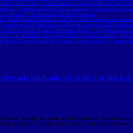
 World Trade Center | Dictarán Taller de Automaquillaje para pacientes
ración | Gobierno actualizó cifra de fallecidos y desaparecidos en Las
Band veinte años de buen blues hecho en Venezuela
o y Carlos Romero visitaron la sede del Centro Venezolano Americano
nezuela suma 18 fallecidos por las lluvias y se registran 120 municipi
o: Octavio Táriba respalda al Presidente Maduro y al gobernador Lacav
al | Intylact realizó «lives» sobre la prevención del suicidio y el mes
n las Residencias Islas del Rey: Alquila la mejor opción en apartament
eferencia publicado por el BCV se ubicó el
general, que el tipo de cambio promedio ponderado resultante de las op
n incremento de 124,01 bolívares (+0,1698%). Fecha Valor: Miércoles