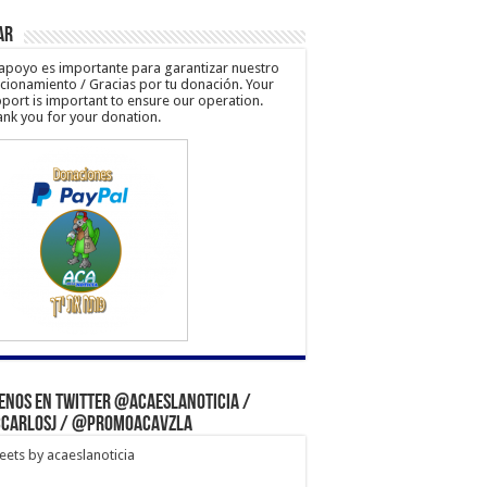
ar
apoyo es importante para garantizar nuestro
cionamiento / Gracias por tu donación. Your
port is important to ensure our operation.
nk you for your donation.
enos en Twitter @acaeslanoticia /
carlosj / @PromoACAVzla
ets by acaeslanoticia