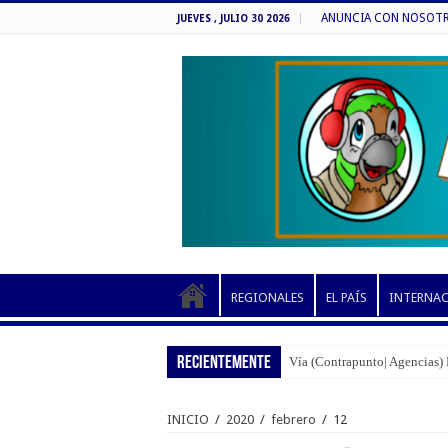
ANUNCIA CON NOSOTROS
JUEVES , JULIO 30 2026
REGIONALES
EL PAÍS
INTERNA
RECIENTEMENTE
Vía (Contrapunto| Agencias) 
INICIO
/
2020
/
febrero
/
12