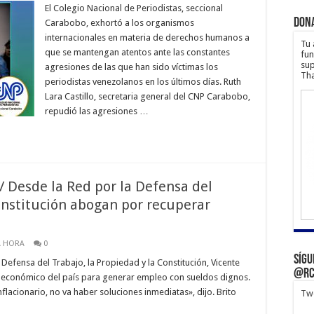
El Colegio Nacional de Periodistas, seccional
Don
Carabobo, exhortó a los organismos
internacionales en materia de derechos humanos a
Tu 
que se mantengan atentos ante las constantes
fun
sup
agresiones de las que han sido víctimas los
Tha
periodistas venezolanos en los últimos días. Ruth
Lara Castillo, secretaria general del CNP Carabobo,
repudió las agresiones …
 / Desde la Red por la Defensa del
Constitución abogan por recuperar
A HORA
0
Sígu
Defensa del Trabajo, la Propiedad y la Constitución, Vicente
@rc
o económico del país para generar empleo con sueldos dignos.
lacionario, no va haber soluciones inmediatas», dijo. Brito
Twe