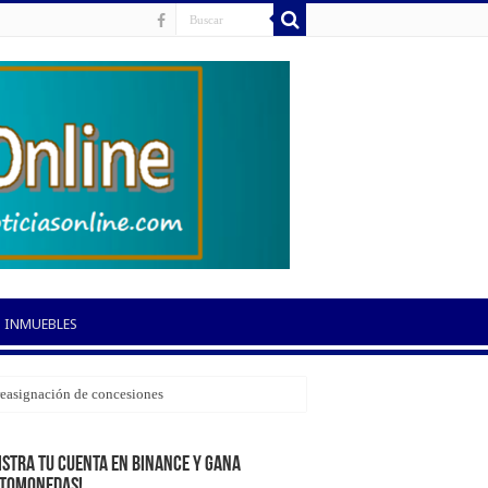
INMUEBLES
 reasignación de concesiones
istra tu cuenta en Binance y gana
ptomonedas!