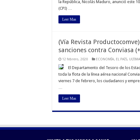
la República, Nicolás Maduro, anunció este 1
(CPI) …
Leer Mas
(Vía Revista Productocomve) 
sanciones contra Conviasa (
12 febrero, 2020
ECONOMÍA
,
EL PAÍS
,
ULTIM
El Departamento del Tesoro de los Estad
toda la flota de la línea aérea nacional Convia
viernes 7 de febrero, los ciudadanos y empr
…
Leer Mas