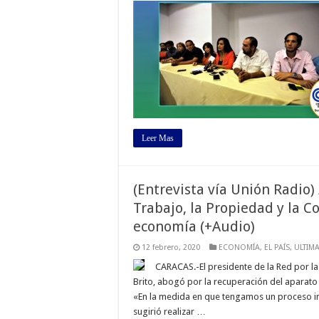
Leer Mas
(Entrevista vía Unión Radio)
Trabajo, la Propiedad y la 
economía (+Audio)
12 febrero, 2020
ECONOMÍA
,
EL PAÍS
,
ULTIM
CARACAS.-El presidente de la Red por la 
Brito, abogó por la recuperación del aparat
«En la medida en que tengamos un proceso inf
sugirió realizar …