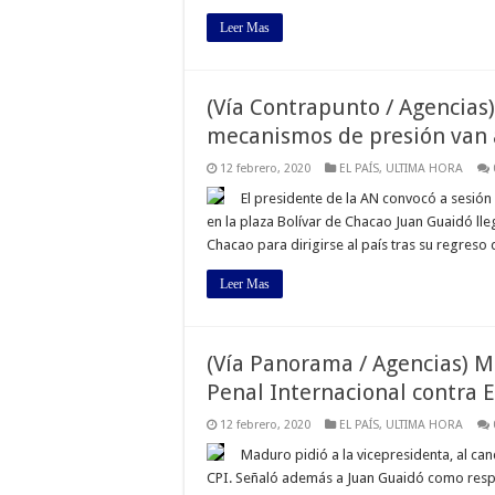
Leer Mas
(Vía Contrapunto / Agencias
mecanismos de presión van 
12 febrero, 2020
EL PAÍS
,
ULTIMA HORA
El presidente de la AN convocó a sesión
en la plaza Bolívar de Chacao Juan Guaidó ll
Chacao para dirigirse al país tras su regreso
Leer Mas
(Vía Panorama / Agencias) 
Penal Internacional contra 
12 febrero, 2020
EL PAÍS
,
ULTIMA HORA
Maduro pidió a la vicepresidenta, al can
CPI. Señaló además a Juan Guaidó como respon