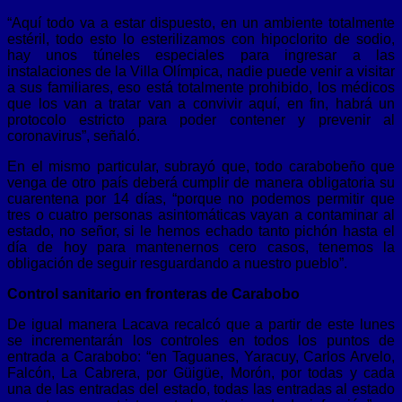
“Aquí todo va a estar dispuesto, en un ambiente totalmente
estéril, todo esto lo esterilizamos con hipoclorito de sodio,
hay unos túneles especiales para ingresar a las
instalaciones de la Villa Olímpica, nadie puede venir a visitar
a sus familiares, eso está totalmente prohibido, los médicos
que los van a tratar van a convivir aquí, en fin, habrá un
protocolo estricto para poder contener y prevenir al
coronavirus”, señaló.
En el mismo particular, subrayó que, todo carabobeño que
venga de otro país deberá cumplir de manera obligatoria su
cuarentena por 14 días, “porque no podemos permitir que
tres o cuatro personas asintomáticas vayan a contaminar al
estado, no señor, si le hemos echado tanto pichón hasta el
día de hoy para mantenernos cero casos, tenemos la
obligación de seguir resguardando a nuestro pueblo”.
Control sanitario en fronteras de Carabobo
De igual manera Lacava recalcó que a partir de este lunes
se incrementarán los controles en todos los puntos de
entrada a Carabobo: “en Taguanes, Yaracuy, Carlos Arvelo,
Falcón, La Cabrera, por Güigüe, Morón, por todas y cada
una de las entradas del estado, todas las entradas al estado