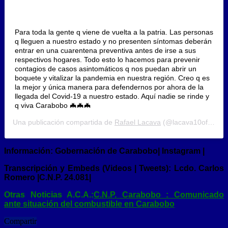
Para toda la gente q viene de vuelta a la patria. Las personas
q lleguen a nuestro estado y no presenten síntomas deberán
entrar en una cuarentena preventiva antes de irse a sus
respectivos hogares. Todo esto lo hacemos para prevenir
contagios de casos asintomáticos q nos puedan abrir un
boquete y vitalizar la pandemia en nuestra región. Creo q es
la mejor y única manera para defendernos por ahora de la
llegada del Covid-19 a nuestro estado. Aquí nadie se rinde y
q viva Carabobo 🦇🦇🦇
Una publicación compartida de
Rafael Lacava
(@lacava10oficial) el
I
nformación:
Gobernación de Carabobo
|
Instagram |
Transcripción y Embeds (Videos | Tweets): Lcdo. Carlos
Romero |C.N.P. 24.081|
Otras Noticias A.C.A.:
C.N.P. Carabobo : Comunicado
ante situación del combustible en Carabobo
Compartir