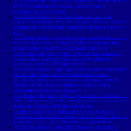
Vía (Contrapunto| Agencias) Han Salido del aire 46 emisoras:
CNP Fija posición con respecto a la renovación o
reasignación de concesiones
Vía (Red de Medios | Agencias) Nueva Esparta | Los
Informa2 estuvieron allí: El 1er Congreso del Ají margariteño
realizado en la Universidad Corporativa de Sigo fue todo un
éxito
Vía (Red de Medios | Agencias) En el marco del mes rosa en
el World Trade Center | Dictarán Taller de Automaquillaje
para pacientes con cáncer de mama este viernes 14
Vía (Banca y Negocios | Agencias) Continúan jornadas de
recuperación | Gobierno actualizó cifra de fallecidos y
desaparecidos en Las Tejerías (+Video)
Vía (Red de Medios | Agencias) Covers y fusión: Luna Blues
Band veinte años de buen blues hecho en Venezuela
Vía (Red de Medios | Agencias) Los “Informa2” Beverly
Bracho y Carlos Romero visitaron la sede del Centro
Venezolano Americano de Margarita
Vía (Banca y Negocios | Agencias) Las últimas dos semanas |
Venezuela suma 18 fallecidos por las lluvias y se registran 120
municipios afectados informan autoridades
Debate en las Redes Sociales sobre Gestión Pública en
Carabobo: Octavio Táriba respalda al Presidente Maduro y al
gobernador Lacava por el «proceso descentralizador»
Vía (Red de Medios | Agencias) Empresas que generan