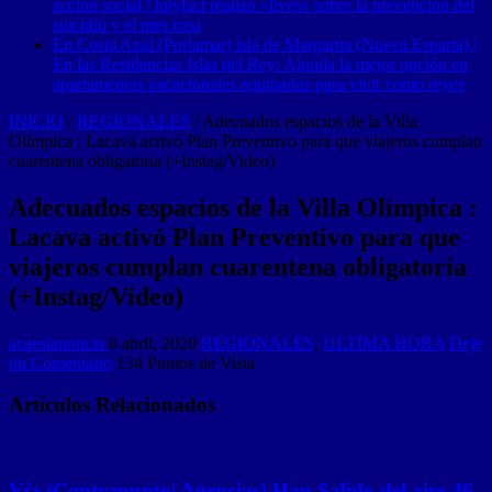
acción social | Intylact realizó «lives» sobre la prevención del
suicidio y el mes rosa
En Costa Azul (Porlamar) isla de Margarita (Nueva Esparta) |
En las Residencias Islas del Rey: Alquila la mejor opción en
apartamentos vacacionales equipados para vivir como reyes
INICIO
/
REGIONALES
/
Adecuados espacios de la Villa
Olímpica : Lacava activó Plan Preventivo para que viajeros cumplan
cuarentena obligatoria (+Instag/Video)
Adecuados espacios de la Villa Olímpica :
Lacava activó Plan Preventivo para que
viajeros cumplan cuarentena obligatoria
(+Instag/Video)
acaeslanoticia
6 abril, 2020
REGIONALES
,
ULTIMA HORA
Deje
un Comentario
134 Puntos de Vista
Artículos Relacionados
Vía (Contrapunto| Agencias) Han Salido del aire 46