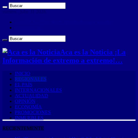
viernes , julio 31 2026
ANUNCIA CON NOSOTROS (Es muy sencillo)
CONTACTO
Aca es la Noticia ¡La
Información de extremo a extremo!…
INICIO
REGIONALES
EL PAÍS
INTERNACIONALES
ACTUALIDAD
OPINIÓN
ECONOMÍA
PROMOCIONES
INMUEBLES
RECIENTEMENTE