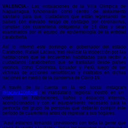
VALENCIA
.-
Las instalaciones de la Villa Olímpica de
Naguanagua funcionarán como centro de aislamiento
sanitario para que, ciudadanos que están regresando de
países con elevado riesgo de contagio por coronavirus,
cumplan con cuarentena obligatoria de 14 días y sean
examinados por el equipo de epidemiología de la entidad
carabobeña.
Así lo informó este domingo el gobernador del estado
Carabobo, Rafael Lacava, tras realizar la inspección por las
habitaciones que se encuentran habilitadas para recibir a
ciudadanos carabobeños que se trasladan desde países
vecinos, como Colombia, Ecuador y Perú, luego de ser
víctimas de acciones xenofóbicas y maltratos en dichas
naciones en medio de la pandemia de Covid-19.
A través de su cuenta en la red social instagram
@lacava10oficial
, el mandatario regional mostró en un
video las habitaciones, baños y espacios internos,
acondicionados y con el equipamiento necesario para la
pernocta del grupo de personas que deberán cumplir este
período de cuarentena antes de regresar a sus hogares.
“Aquí estamos tomando previsiones con toda la gente que
viene de vuelta a la Patria. Todas las personas que lleguen a