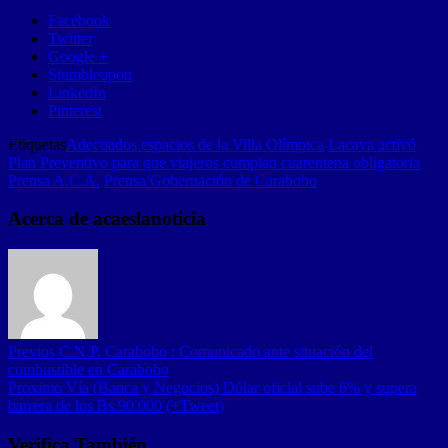
Facebook
Twitter
Google +
Stumbleupon
LinkedIn
Pinterest
Etiquetas
Adecuados espacios de la Villa Olímpica
Lacava activó
Plan Preventivo para que viajeros cumplan cuarentena obligatoria
Prensa A.C.A.
Prensa Gobernación de Carabobo
Acerca de acaeslanoticia
Previos
C.N.P. Carabobo : Comunicado ante situación del
combustible en Carabobo
Proximo
Vía (Banca y Negocios) Dólar oficial sube 6% y supera
barrera de los Bs.90.000 (+Tweet)
Verifica También