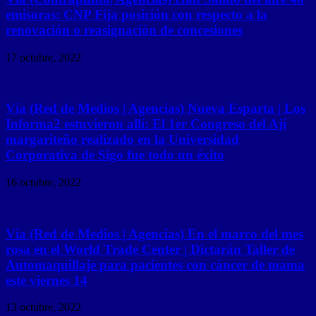
emisoras: CNP Fija posición con respecto a la
renovación o reasignación de concesiones
17 octubre, 2022
Vía (Red de Medios | Agencias) Nueva Esparta | Los
Informa2 estuvieron allí: El 1er Congreso del Ají
margariteño realizado en la Universidad
Corporativa de Sigo fue todo un éxito
16 octubre, 2022
Vía (Red de Medios | Agencias) En el marco del mes
rosa en el World Trade Center | Dictarán Taller de
Automaquillaje para pacientes con cáncer de mama
este viernes 14
13 octubre, 2022