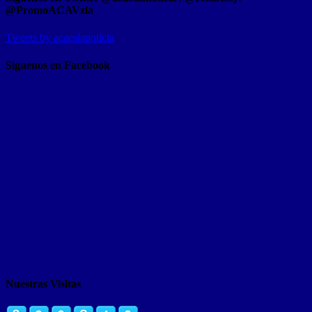
@PromoACAVzla
Tweets by acaeslanoticia
Siguenos en Facebook
Nuestras Visitas