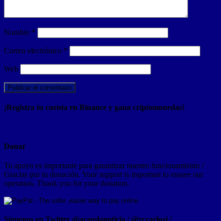
Nombre
*
Correo electrónico
*
Web
¡Registra tu cuenta en Binance y gana criptomonedas!
Donar
Tu apoyo es importante para garantizar nuestro funcionamiento /
Gracias por tu donación. Your support is important to ensure our
operation. Thank you for your donation.
Síguenos en Twitter @acaeslanoticia / @rccarlosj /