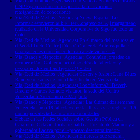
Vía (Contrapunto| Agencias) Han Salido del aire 46 emisoras:
CNP Fija posición con respecto a la renovación o
reasignación de concesiones
Vía (Red de Medios | Agencias) Nueva Esparta | Los
Informa2 estuvieron allí: El 1er Congreso del Ají margariteño
realizado en la Universidad Corporativa de Sigo fue todo un
éxito
Vía (Red de Medios | Agencias) En el marco del mes rosa en
el World Trade Center | Dictarán Taller de Automaquillaje
para pacientes con cáncer de mama este viernes 14
Vía (Banca y Negocios | Agencias) Continúan jornadas de
recuperación | Gobierno actualizó cifra de fallecidos y
desaparecidos en Las Tejerías (+Video)
Vía (Red de Medios | Agencias) Covers y fusión: Luna Blues
Band veinte años de buen blues hecho en Venezuela
Vía (Red de Medios | Agencias) Los “Informa2” Beverly
Bracho y Carlos Romero visitaron la sede del Centro
Venezolano Americano de Margarita
Vía (Banca y Negocios | Agencias) Las últimas dos semanas |
Venezuela suma 18 fallecidos por las lluvias y se registran 120
municipios afectados informan autoridades
Debate en las Redes Sociales sobre Gestión Pública en
Carabobo: Octavio Táriba respalda al Presidente Maduro y al
gobernador Lacava por el «proceso descentralizador»
Vía (Red de Medios | Agencias) Empresas que generan