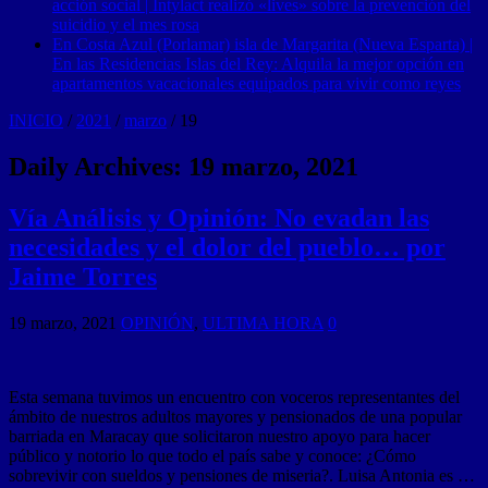
acción social | Intylact realizó «lives» sobre la prevención del
suicidio y el mes rosa
En Costa Azul (Porlamar) isla de Margarita (Nueva Esparta) |
En las Residencias Islas del Rey: Alquila la mejor opción en
apartamentos vacacionales equipados para vivir como reyes
INICIO
/
2021
/
marzo
/
19
Daily Archives:
19 marzo, 2021
Vía Análisis y Opinión: No evadan las
necesidades y el dolor del pueblo… por
Jaime Torres
19 marzo, 2021
OPINIÓN
,
ULTIMA HORA
0
Esta semana tuvimos un encuentro con voceros representantes del
ámbito de nuestros adultos mayores y pensionados de una popular
barriada en Maracay que solicitaron nuestro apoyo para hacer
público y notorio lo que todo el país sabe y conoce: ¿Cómo
sobrevivir con sueldos y pensiones de miseria?. Luisa Antonia es …