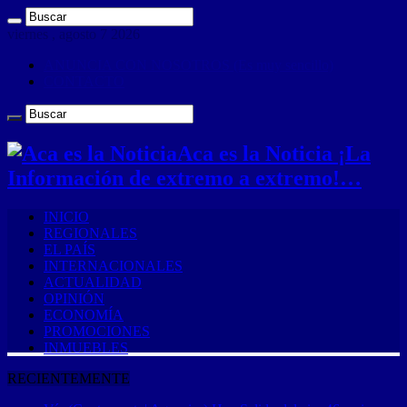
viernes , agosto 7 2026
ANUNCIA CON NOSOTROS (Es muy sencillo)
CONTACTO
Aca es la Noticia ¡La
Información de extremo a extremo!…
INICIO
REGIONALES
EL PAÍS
INTERNACIONALES
ACTUALIDAD
OPINIÓN
ECONOMÍA
PROMOCIONES
INMUEBLES
RECIENTEMENTE