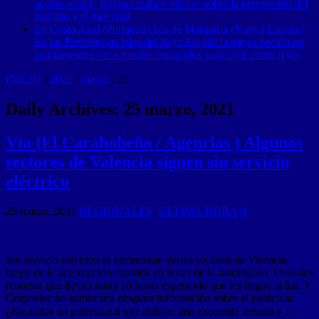
acción social | Intylact realizó «lives» sobre la prevención del
suicidio y el mes rosa
En Costa Azul (Porlamar) isla de Margarita (Nueva Esparta) |
En las Residencias Islas del Rey: Alquila la mejor opción en
apartamentos vacacionales equipados para vivir como reyes
INICIO
/
2021
/
marzo
/
25
Daily Archives:
25 marzo, 2021
Vía (El Carabobeño / Agencias ) Algunos
sectores de Valencia siguen sin servicio
eléctrico
25 marzo, 2021
REGIONALES
,
ULTIMA HORA
0
Sin servicio eléctrico se encuentran varios sectores de Valencia,
luego de la interrupción causada en horas de la madrugada. Usuarios
reportan que llevan hasta 10 horas esperando que les llegue la luz. Y
Corpoelec no suministra ninguna información sobre el particular.
¿Necesitas un profesional que elabore una excelente mezcla y …