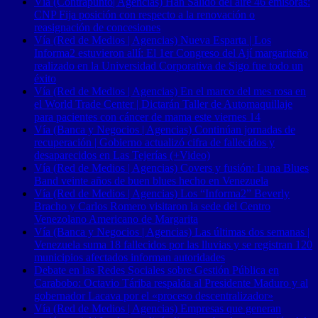
Vía (Contrapunto| Agencias) Han Salido del aire 46 emisoras:
CNP Fija posición con respecto a la renovación o
reasignación de concesiones
Vía (Red de Medios | Agencias) Nueva Esparta | Los
Informa2 estuvieron allí: El 1er Congreso del Ají margariteño
realizado en la Universidad Corporativa de Sigo fue todo un
éxito
Vía (Red de Medios | Agencias) En el marco del mes rosa en
el World Trade Center | Dictarán Taller de Automaquillaje
para pacientes con cáncer de mama este viernes 14
Vía (Banca y Negocios | Agencias) Continúan jornadas de
recuperación | Gobierno actualizó cifra de fallecidos y
desaparecidos en Las Tejerías (+Video)
Vía (Red de Medios | Agencias) Covers y fusión: Luna Blues
Band veinte años de buen blues hecho en Venezuela
Vía (Red de Medios | Agencias) Los “Informa2” Beverly
Bracho y Carlos Romero visitaron la sede del Centro
Venezolano Americano de Margarita
Vía (Banca y Negocios | Agencias) Las últimas dos semanas |
Venezuela suma 18 fallecidos por las lluvias y se registran 120
municipios afectados informan autoridades
Debate en las Redes Sociales sobre Gestión Pública en
Carabobo: Octavio Táriba respalda al Presidente Maduro y al
gobernador Lacava por el «proceso descentralizador»
Vía (Red de Medios | Agencias) Empresas que generan