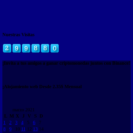
Nuestras Visitas
¡Invita a tus amigos a ganar criptomonedas juntos con Binance!
¡Alojamiento web Desde 2.35$ Mensual
marzo 2021
L
M
X
J
V
S
D
1
2
3
4
5
6
7
8
9
10
11
12
13
14