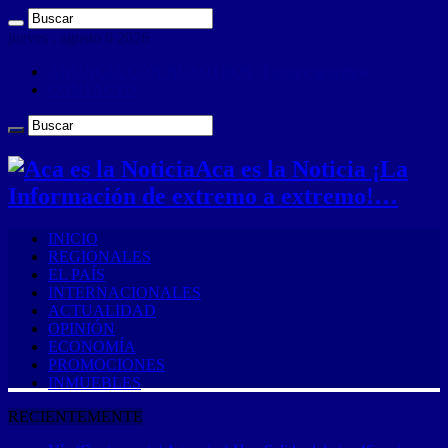
jueves , agosto 6 2026
ANUNCIA CON NOSOTROS (Es muy sencillo)
CONTACTO
Aca es la Noticia ¡La
Información de extremo a extremo!…
INICIO
REGIONALES
EL PAÍS
INTERNACIONALES
ACTUALIDAD
OPINIÓN
ECONOMÍA
PROMOCIONES
INMUEBLES
RECIENTEMENTE