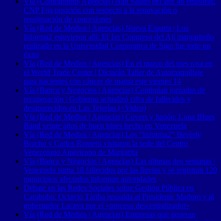
Vía (Contrapunto| Agencias) Han Salido del aire 46 emisoras:
CNP Fija posición con respecto a la renovación o
reasignación de concesiones
Vía (Red de Medios | Agencias) Nueva Esparta | Los
Informa2 estuvieron allí: El 1er Congreso del Ají margariteño
realizado en la Universidad Corporativa de Sigo fue todo un
éxito
Vía (Red de Medios | Agencias) En el marco del mes rosa en
el World Trade Center | Dictarán Taller de Automaquillaje
para pacientes con cáncer de mama este viernes 14
Vía (Banca y Negocios | Agencias) Continúan jornadas de
recuperación | Gobierno actualizó cifra de fallecidos y
desaparecidos en Las Tejerías (+Video)
Vía (Red de Medios | Agencias) Covers y fusión: Luna Blues
Band veinte años de buen blues hecho en Venezuela
Vía (Red de Medios | Agencias) Los “Informa2” Beverly
Bracho y Carlos Romero visitaron la sede del Centro
Venezolano Americano de Margarita
Vía (Banca y Negocios | Agencias) Las últimas dos semanas |
Venezuela suma 18 fallecidos por las lluvias y se registran 120
municipios afectados informan autoridades
Debate en las Redes Sociales sobre Gestión Pública en
Carabobo: Octavio Táriba respalda al Presidente Maduro y al
gobernador Lacava por el «proceso descentralizador»
Vía (Red de Medios | Agencias) Empresas que generan