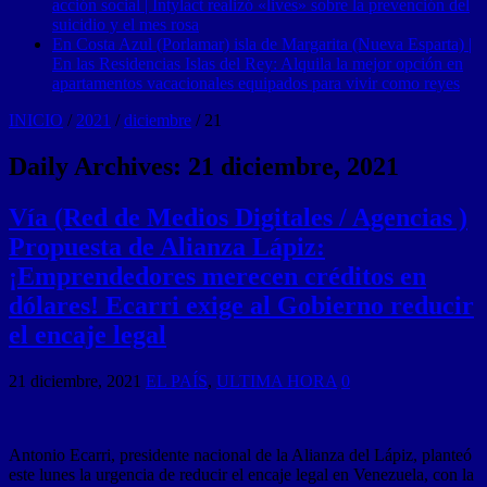
acción social | Intylact realizó «lives» sobre la prevención del
suicidio y el mes rosa
En Costa Azul (Porlamar) isla de Margarita (Nueva Esparta) |
En las Residencias Islas del Rey: Alquila la mejor opción en
apartamentos vacacionales equipados para vivir como reyes
INICIO
/
2021
/
diciembre
/
21
Daily Archives:
21 diciembre, 2021
Vía (Red de Medios Digitales / Agencias )
Propuesta de Alianza Lápiz:
¡Emprendedores merecen créditos en
dólares! Ecarri exige al Gobierno reducir
el encaje legal
21 diciembre, 2021
EL PAÍS
,
ULTIMA HORA
0
Antonio Ecarri, presidente nacional de la Alianza del Lápiz, planteó
este lunes la urgencia de reducir el encaje legal en Venezuela, con la