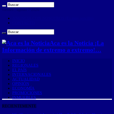
viernes , agosto 7 2026
ANUNCIA CON NOSOTROS (Es muy sencillo)
CONTACTO
Aca es la Noticia ¡La
Información de extremo a extremo!…
INICIO
REGIONALES
EL PAÍS
INTERNACIONALES
ACTUALIDAD
OPINIÓN
ECONOMÍA
PROMOCIONES
INMUEBLES
RECIENTEMENTE