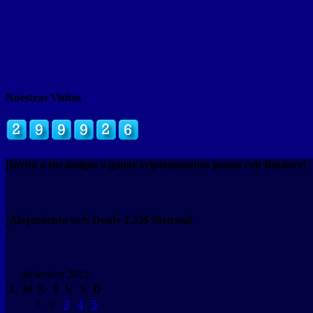
Nuestras Visitas
¡Invita a tus amigos a ganar criptomonedas juntos con Binance!
¡Alojamiento web Desde 2.35$ Mensual
diciembre 2021
L
M
X
J
V
S
D
1
2
3
4
5