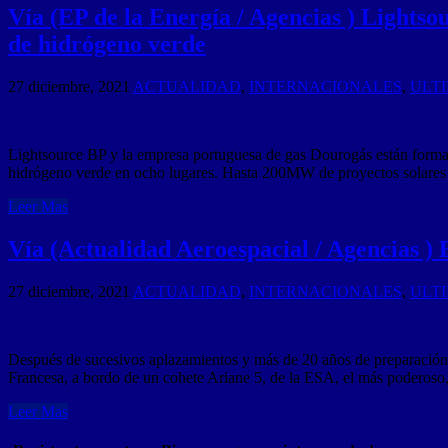
Vía (EP de la Energía / Agencias ) Lights
de hidrógeno verde
27 diciembre, 2021
ACTUALIDAD
,
INTERNACIONALES
,
ULT
Lightsource BP y la empresa portuguesa de gas Dourogás están formand
hidrógeno verde en ocho lugares. Hasta 200MW de proyectos solares 
Leer Mas
Vía (Actualidad Aeroespacial / Agencias ) 
27 diciembre, 2021
ACTUALIDAD
,
INTERNACIONALES
,
ULT
Después de sucesivos aplazamientos y más de 20 años de preparación, 
Francesa, a bordo de un cohete Ariane 5, de la ESA, el más poderos
Leer Mas