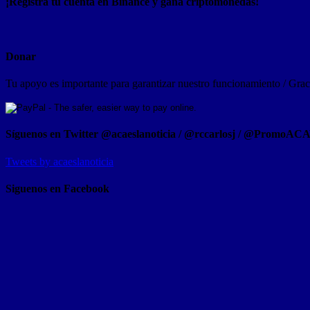
¡Registra tu cuenta en Binance y gana criptomonedas!
Donar
Tu apoyo es importante para garantizar nuestro funcionamiento / Graci
Síguenos en Twitter @acaeslanoticia / @rccarlosj / @PromoAC
Tweets by acaeslanoticia
Siguenos en Facebook