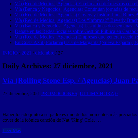
Vía (Red de Medios | Agencias) En el marco del mes rosa en el
Vía (Banca y Negocios | Agencias) Continúan jornadas de recupe
Vía (Red de Medios | Agencias) Covers y fusión: Luna Blues 
Vía (Red de Medios | Agencias) Los “Informa2” Beverly Brach
Vía (Banca y Negocios | Agencias) Las últimas dos semanas | Ve
Debate en las Redes Sociales sobre Gestión Pública en Carabob
Vía (Red de Medios | Agencias) Empresas que generan acción soci
En Costa Azul (Porlamar) isla de Margarita (Nueva Esparta) | E
INICIO
/
2021
/
diciembre
/
27
Daily Archives:
27 diciembre, 2021
Vía (Rolling Stone Esp. / Agencias) Juan P
27 diciembre, 2021
PROMOCIONES
,
ULTIMA HORA
0
Haber tocado junto a su padre es uno de los momentos más preciados e i
cover de la icónica canción de Nat ‘King’ Cole, …
Leer Mas