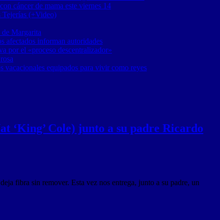
 con cáncer de mama este viernes 14
 Tejerías (+Video)
 de Margarita
os afectados informan autoridades
a por el «proceso descentralizador»
 rosa
os vacacionales equipados para vivir como reyes
Nat ‘King’ Cole) junto a su padre Ricardo
eja fibra sin remover. Esta vez nos entrega, junto a su padre, un