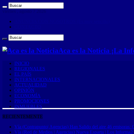
viernes , agosto 7 2026
ANUNCIA CON NOSOTROS (Es muy sencillo)
CONTACTO
Aca es la Noticia ¡La I
INICIO
REGIONALES
EL PAÍS
INTERNACIONALES
ACTUALIDAD
OPINIÓN
ECONOMÍA
PROMOCIONES
INMUEBLES
RECIENTEMENTE
Vía (Contrapunto| Agencias) Han Salido del aire 46 emisoras: 
Vía (Red de Medios | Agencias) Nueva Esparta | Los Informa2 es