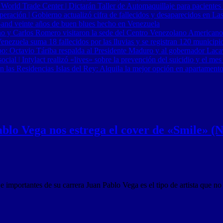
 World Trade Center | Dictarán Taller de Automaquillaje para pacientes
ración | Gobierno actualizó cifra de fallecidos y desaparecidos en Las
Band veinte años de buen blues hecho en Venezuela
o y Carlos Romero visitaron la sede del Centro Venezolano Americano
nezuela suma 18 fallecidos por las lluvias y se registran 120 municipi
o: Octavio Táriba respalda al Presidente Maduro y al gobernador Lacav
al | Intylact realizó «lives» sobre la prevención del suicidio y el mes
n las Residencias Islas del Rey: Alquila la mejor opción en apartament
ablo Vega nos estrega el cover de «Smile» (
mportantes de su carrera Juan Pablo Vega es el tipo de artista que no d