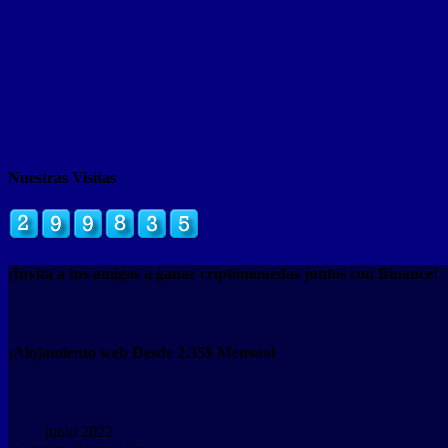
Nuestras Visitas
¡Invita a tus amigos a ganar criptomonedas juntos con Binance!
¡Alojamiento web Desde 2.35$ Mensual
junio 2022