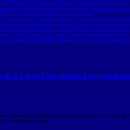
 World Trade Center | Dictarán Taller de Automaquillaje para pacientes
ración | Gobierno actualizó cifra de fallecidos y desaparecidos en Las
Band veinte años de buen blues hecho en Venezuela
o y Carlos Romero visitaron la sede del Centro Venezolano Americano
nezuela suma 18 fallecidos por las lluvias y se registran 120 municipi
o: Octavio Táriba respalda al Presidente Maduro y al gobernador Lacav
al | Intylact realizó «lives» sobre la prevención del suicidio y el mes
n las Residencias Islas del Rey: Alquila la mejor opción en apartament
 de la Filven XVII edición: Ejecutivo Regio
lven Carabobo en su XVII edición, este sábado pasado, en el salón del S
plica” de Marisol Pozzolini …