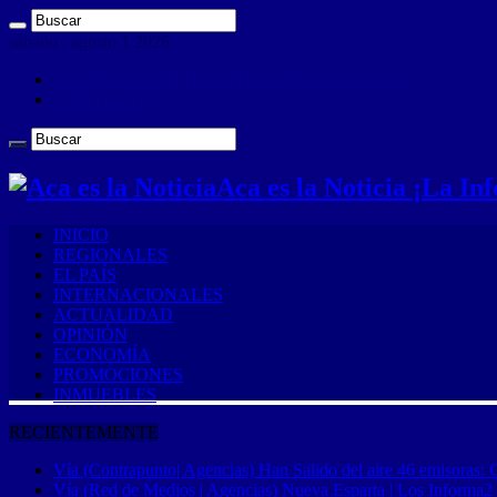
sábado , agosto 1 2026
ANUNCIA CON NOSOTROS (Es muy sencillo)
CONTACTO
Aca es la Noticia ¡La I
INICIO
REGIONALES
EL PAÍS
INTERNACIONALES
ACTUALIDAD
OPINIÓN
ECONOMÍA
PROMOCIONES
INMUEBLES
RECIENTEMENTE
Vía (Contrapunto| Agencias) Han Salido del aire 46 emisoras: 
Vía (Red de Medios | Agencias) Nueva Esparta | Los Informa2 es