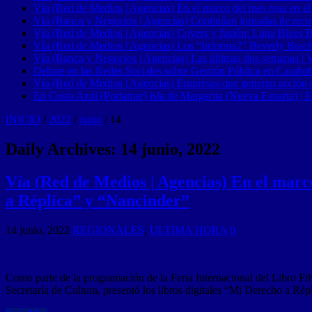
Vía (Red de Medios | Agencias) En el marco del mes rosa en el
Vía (Banca y Negocios | Agencias) Continúan jornadas de recupe
Vía (Red de Medios | Agencias) Covers y fusión: Luna Blues 
Vía (Red de Medios | Agencias) Los “Informa2” Beverly Brach
Vía (Banca y Negocios | Agencias) Las últimas dos semanas | Ve
Debate en las Redes Sociales sobre Gestión Pública en Carabob
Vía (Red de Medios | Agencias) Empresas que generan acción soci
En Costa Azul (Porlamar) isla de Margarita (Nueva Esparta) | E
INICIO
/
2022
/
junio
/
14
Daily Archives:
14 junio, 2022
Vía (Red de Medios | Agencias) En el marco
a Réplica” y “Nancinder”
14 junio, 2022
REGIONALES
,
ULTIMA HORA
0
Como parte de la programación de la Feria Internacional del Libro Fi
Secretaría de Cultura, presentó los libros digitales “Mi Derecho a Ré