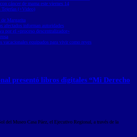
 con cáncer de mama este viernes 14
 Tejerías (+Video)
 de Margarita
os afectados informan autoridades
a por el «proceso descentralizador»
 rosa
os vacacionales equipados para vivir como reyes
nal presentó libros digitales “Mi Derecho
ol del Museo Casa Páez, el Ejecutivo Regional, a través de la