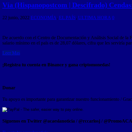
Vía (Hispanopostcom | Descifrado) Cendas
22 junio, 2022
ECONOMÍA
,
EL PAÍS
,
ULTIMA HORA
0
De acuerdo con el Centro de Documentación y Análisis Social de la 
salario mínimo en el país es de 28,07 dólares, cifra que les serviría p
Leer Mas
¡Registra tu cuenta en Binance y gana criptomonedas!
Donar
Tu apoyo es importante para garantizar nuestro funcionamiento / Graci
Síguenos en Twitter @acaeslanoticia / @rccarlosj / @PromoAC