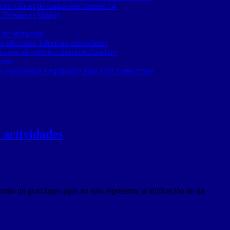
 con cáncer de mama este viernes 14
 Tejerías (+Video)
 de Margarita
os afectados informan autoridades
a por el «proceso descentralizador»
 rosa
os vacacionales equipados para vivir como reyes
 actividades
omo un gran logro pues no solo representa la unificación de un