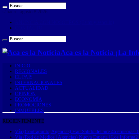
sábado , agosto 8 2026
ANUNCIA CON NOSOTROS (Es muy sencillo)
CONTACTO
Aca es la Noticia ¡La I
INICIO
REGIONALES
EL PAÍS
INTERNACIONALES
ACTUALIDAD
OPINIÓN
ECONOMÍA
PROMOCIONES
INMUEBLES
RECIENTEMENTE
Vía (Contrapunto| Agencias) Han Salido del aire 46 emisoras: 
Vía (Red de Medios | Agencias) Nueva Esparta | Los Informa2 es