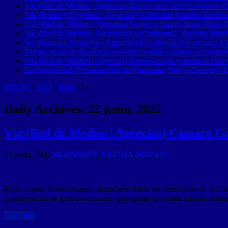
Vía (Red de Medios | Agencias) En el marco del mes rosa en el
Vía (Banca y Negocios | Agencias) Continúan jornadas de recupe
Vía (Red de Medios | Agencias) Covers y fusión: Luna Blues 
Vía (Red de Medios | Agencias) Los “Informa2” Beverly Brach
Vía (Banca y Negocios | Agencias) Las últimas dos semanas | Ve
Debate en las Redes Sociales sobre Gestión Pública en Carabob
Vía (Red de Medios | Agencias) Empresas que generan acción soci
En Costa Azul (Porlamar) isla de Margarita (Nueva Esparta) | E
INICIO
/
2022
/
junio
/
22
Daily Archives:
22 junio, 2022
Vía (Red de Medios | Agencias) Cámara Ga
22 junio, 2022
ECONOMÍA
,
ULTIMA HORA
0
Fedecamaras Nueva Esparta anunció el inicio de actividades de la Cám
pujante sector de la economía sino que aporta al fortalecimiento instit
Leer Mas