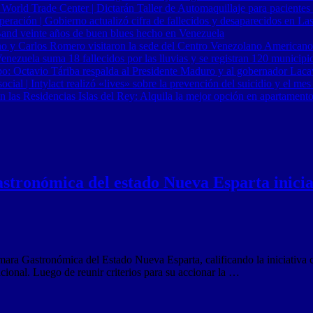
 World Trade Center | Dictarán Taller de Automaquillaje para pacientes
ración | Gobierno actualizó cifra de fallecidos y desaparecidos en Las
Band veinte años de buen blues hecho en Venezuela
o y Carlos Romero visitaron la sede del Centro Venezolano Americano
nezuela suma 18 fallecidos por las lluvias y se registran 120 municipi
o: Octavio Táriba respalda al Presidente Maduro y al gobernador Lacav
al | Intylact realizó «lives» sobre la prevención del suicidio y el mes
n las Residencias Islas del Rey: Alquila la mejor opción en apartament
stronómica del estado Nueva Esparta inicia
ara Gastronómica del Estado Nueva Esparta, calificando la iniciativa c
ucional. Luego de reunir criterios para su accionar la …