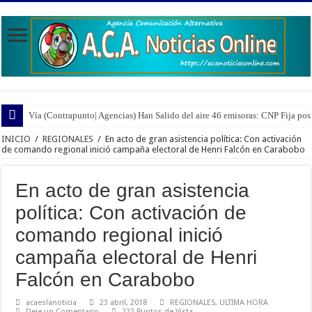
Vía (Contrapunto| Agencias) Han Salido del aire 46 emisoras: CNP Fija pos
INICIO
/
REGIONALES
/
En acto de gran asistencia política: Con activación
de comando regional inició campaña electoral de Henri Falcón en Carabobo
En acto de gran asistencia
política: Con activación de
comando regional inició
campaña electoral de Henri
Falcón en Carabobo
acaeslanoticia
23 abril, 2018
REGIONALES
,
ULTIMA HORA
Deje un Comentario
222 Puntos de Vista