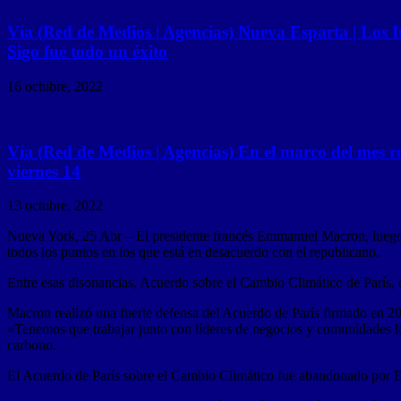
Vía (Red de Medios | Agencias) Nueva Esparta | Los I
Sigo fue todo un éxito
16 octubre, 2022
Vía (Red de Medios | Agencias) En el marco del mes r
viernes 14
13 octubre, 2022
Nueva York, 25 Abr – El presidente francés Emmanuel Macron, luego 
todos los puntos en los que está en desacuerdo con el republicano.
Entre esas disonancias, Acuerdo sobre el Cambio Climático de París, 
Macron realizó una fuerte defensa del Acuerdo de París firmado en 201
«Tenemos que trabajar junto con líderes de negocios y comunidades loc
carbono.
El Acuerdo de París sobre el Cambio Climático fue abandonado por E