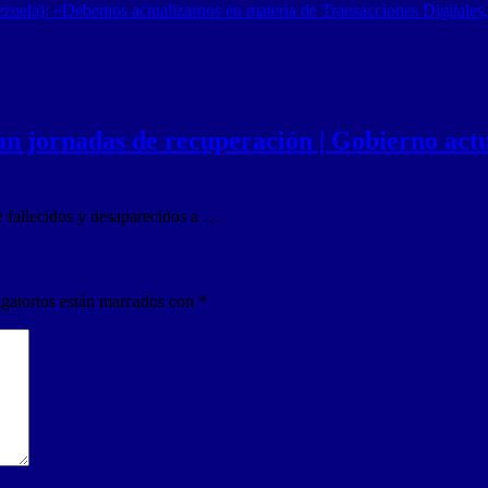
zuela): «Debemos actualizarnos en materia de Transacciones Digitales,
n jornadas de recuperación | Gobierno actua
e fallecidos y desaparecidos a …
gatorios están marcados con
*