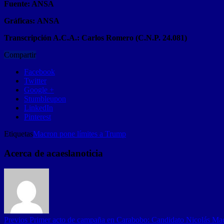
Fuente: ANSA
Gráficas:
ANSA
Transcripción A.C.A.: Carlos Romero (C.N.P. 24.081)
Compartir
Facebook
Twitter
Google +
Stumbleupon
LinkedIn
Pinterest
Etiquetas
Macron pone límites a Trump
Acerca de acaeslanoticia
Previos
Primer acto de campaña en Carabobo: Candidato Nicolás Ma