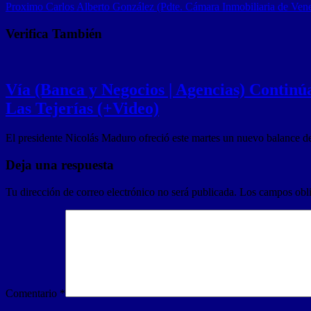
Proximo
Carlos Alberto González (Pdte. Cámara Inmobiliaria de Vene
Verifica También
Vía (Banca y Negocios | Agencias) Continúa
Las Tejerías (+Video)
El presidente Nicolás Maduro ofreció este martes un nuevo balance d
Deja una respuesta
Tu dirección de correo electrónico no será publicada.
Los campos obli
Comentario
*