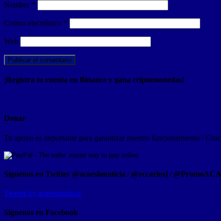
Nombre
*
Correo electrónico
*
Web
¡Registra tu cuenta en Binance y gana criptomonedas!
Donar
Tu apoyo es importante para garantizar nuestro funcionamiento / Graci
Síguenos en Twitter @acaeslanoticia / @rccarlosj / @PromoAC
Tweets by acaeslanoticia
Siguenos en Facebook