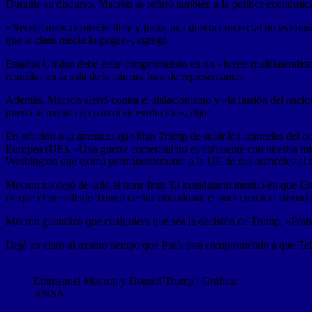
Durante su discurso, Macron se refirió también a la política económica,
«Necesitamos comercio libre y justo, una guerra comercial no es consi
que la clase media lo pague», agregó.
Estados Unidos debe estar comprometido en un «fuerte multilateralismo
reunidos en la sala de la cámara baja de representantes.
Además, Macron alertó contra el aislacionismo y «la ilusión del naci
puerta al mundo no parará su evolución», dijo.
En relación a la amenaza que hizo Trump de subir los aranceles del ace
Europea (UE). «Una guerra comercial no es coherente con nuestra misi
Washington que exima permanentemente a la UE de sus aranceles al a
Macron no dejó de lado el tema Irán. El mandatario insistió en que Es
de que el presidente Trump decida abandonar el pacto nuclear firmado 
Macron garantizó que cualquiera que sea la decisión de Trump, «Fran
Dejó en claro al mismo tiempo que París está comprometido a que Teh
Emmanuel Macron y Donald Trump / Gráfica:
ANSA