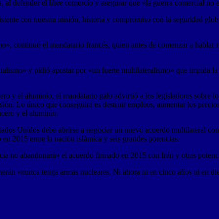
 al defender el libre comercio y asegurar que «la guerra comercial no es
stente con nuestra misión, historia y compromiso con la seguridad globa
», continuó el mandatario francés, quien antes de comenzar a hablar re
onalismo» y pidió apostar por «un fuerte multilateralismo» que impida
ro y el aluminio, el mandatario galo advirtió a los legisladores sobre 
ón. Lo único que conseguirá es destruir empleos, aumentar los precios 
cero y el aluminio.
tados Unidos debe abrirse a negociar un nuevo acuerdo multilateral con 
en 2015 entre la nación islámica y seis grandes potencias.
cia no abandonará» el acuerdo firmado en 2015 con Irán y otras potenc
erán «nunca tenga armas nucleares. Ni ahora ni en cinco años ni en di