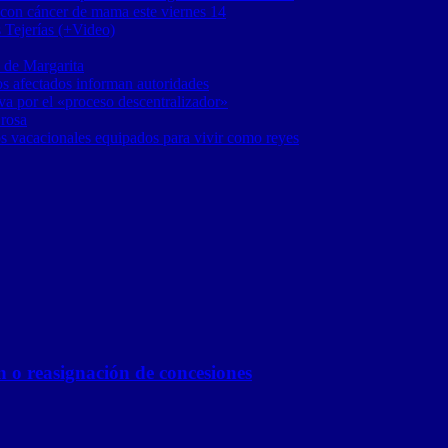
 con cáncer de mama este viernes 14
 Tejerías (+Video)
 de Margarita
os afectados informan autoridades
a por el «proceso descentralizador»
 rosa
os vacacionales equipados para vivir como reyes
n o reasignación de concesiones