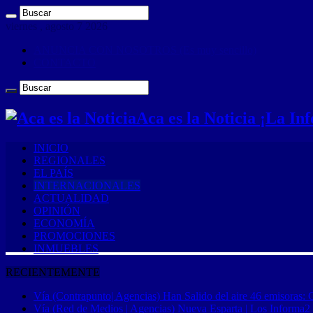
viernes , agosto 7 2026
ANUNCIA CON NOSOTROS (Es muy sencillo)
CONTACTO
Aca es la Noticia ¡La I
INICIO
REGIONALES
EL PAÍS
INTERNACIONALES
ACTUALIDAD
OPINIÓN
ECONOMÍA
PROMOCIONES
INMUEBLES
RECIENTEMENTE
Vía (Contrapunto| Agencias) Han Salido del aire 46 emisoras: 
Vía (Red de Medios | Agencias) Nueva Esparta | Los Informa2 es