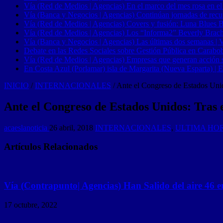
Vía (Red de Medios | Agencias) En el marco del mes rosa en el
Vía (Banca y Negocios | Agencias) Continúan jornadas de recupe
Vía (Red de Medios | Agencias) Covers y fusión: Luna Blues 
Vía (Red de Medios | Agencias) Los “Informa2” Beverly Brach
Vía (Banca y Negocios | Agencias) Las últimas dos semanas | Ve
Debate en las Redes Sociales sobre Gestión Pública en Carabob
Vía (Red de Medios | Agencias) Empresas que generan acción soci
En Costa Azul (Porlamar) isla de Margarita (Nueva Esparta) | E
INICIO
/
INTERNACIONALES
/
Ante el Congreso de Estados Unid
Ante el Congreso de Estados Unidos: Tras 
acaeslanoticia
26 abril, 2018
INTERNACIONALES
,
ULTIMA HO
Artículos Relacionados
Vía (Contrapunto| Agencias) Han Salido del aire 46 e
17 octubre, 2022