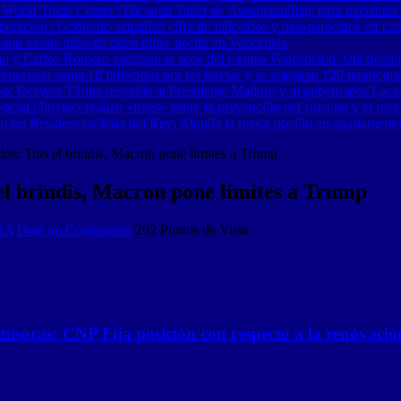
 World Trade Center | Dictarán Taller de Automaquillaje para pacientes
ración | Gobierno actualizó cifra de fallecidos y desaparecidos en Las
Band veinte años de buen blues hecho en Venezuela
o y Carlos Romero visitaron la sede del Centro Venezolano Americano
nezuela suma 18 fallecidos por las lluvias y se registran 120 municipi
o: Octavio Táriba respalda al Presidente Maduro y al gobernador Lacav
al | Intylact realizó «lives» sobre la prevención del suicidio y el mes
n las Residencias Islas del Rey: Alquila la mejor opción en apartament
os: Tras el brindis, Macron pone límites a Trump
el brindis, Macron pone límites a Trump
RA
Deje un Comentario
202 Puntos de Vista
misoras: CNP Fija posición con respecto a la renovació