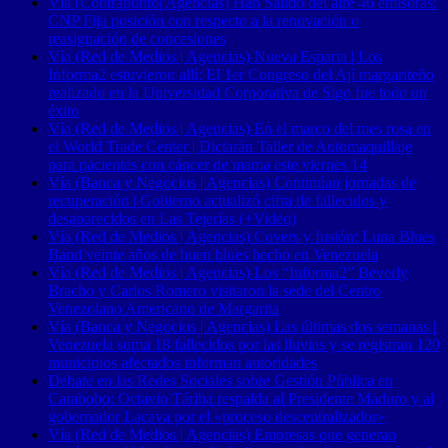
Vía (Contrapunto| Agencias) Han Salido del aire 46 emisoras:
CNP Fija posición con respecto a la renovación o
reasignación de concesiones
Vía (Red de Medios | Agencias) Nueva Esparta | Los
Informa2 estuvieron allí: El 1er Congreso del Ají margariteño
realizado en la Universidad Corporativa de Sigo fue todo un
éxito
Vía (Red de Medios | Agencias) En el marco del mes rosa en
el World Trade Center | Dictarán Taller de Automaquillaje
para pacientes con cáncer de mama este viernes 14
Vía (Banca y Negocios | Agencias) Continúan jornadas de
recuperación | Gobierno actualizó cifra de fallecidos y
desaparecidos en Las Tejerías (+Video)
Vía (Red de Medios | Agencias) Covers y fusión: Luna Blues
Band veinte años de buen blues hecho en Venezuela
Vía (Red de Medios | Agencias) Los “Informa2” Beverly
Bracho y Carlos Romero visitaron la sede del Centro
Venezolano Americano de Margarita
Vía (Banca y Negocios | Agencias) Las últimas dos semanas |
Venezuela suma 18 fallecidos por las lluvias y se registran 120
municipios afectados informan autoridades
Debate en las Redes Sociales sobre Gestión Pública en
Carabobo: Octavio Táriba respalda al Presidente Maduro y al
gobernador Lacava por el «proceso descentralizador»
Vía (Red de Medios | Agencias) Empresas que generan