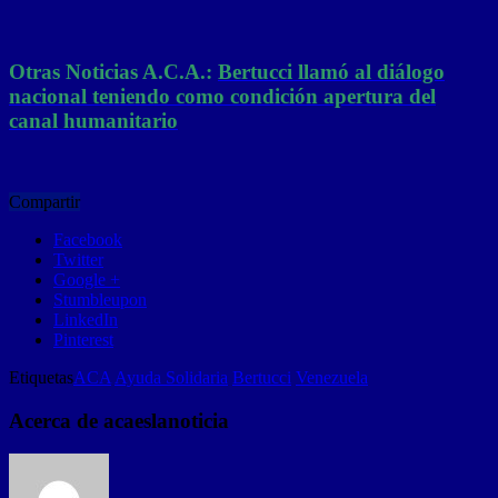
Otras Noticias A.C.A.:
Bertucci llamó al diálogo
nacional teniendo como condición apertura del
canal humanitario
Compartir
Facebook
Twitter
Google +
Stumbleupon
LinkedIn
Pinterest
Etiquetas
ACA
Ayuda Solidaria
Bertucci
Venezuela
Acerca de acaeslanoticia