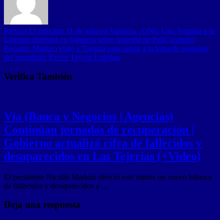
Previos
El próximo 11 de julio en Valencia : ONG Una Ventana a la
Libertad disertará en Valencia sobre tragedia de PoliCarabobo
Proximo
Maduro viajó a Turquía para asistir a la toma de posesión
del presidente Recep Tayyip Erdoğan
Verifica También
Vía (Banca y Negocios | Agencias)
Continúan jornadas de recuperación |
Gobierno actualizó cifra de fallecidos y
desaparecidos en Las Tejerías (+Video)
El presidente Nicolás Maduro ofreció este martes un nuevo balance
de fallecidos y desaparecidos a …
Deja una respuesta