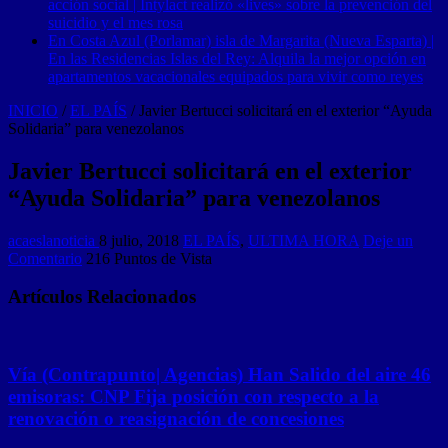
acción social | Intylact realizó «lives» sobre la prevención del
suicidio y el mes rosa
En Costa Azul (Porlamar) isla de Margarita (Nueva Esparta) |
En las Residencias Islas del Rey: Alquila la mejor opción en
apartamentos vacacionales equipados para vivir como reyes
INICIO
/
EL PAÍS
/
Javier Bertucci solicitará en el exterior “Ayuda
Solidaria” para venezolanos
Javier Bertucci solicitará en el exterior
“Ayuda Solidaria” para venezolanos
acaeslanoticia
8 julio, 2018
EL PAÍS
,
ULTIMA HORA
Deje un
Comentario
216 Puntos de Vista
Artículos Relacionados
Vía (Contrapunto| Agencias) Han Salido del aire 46
emisoras: CNP Fija posición con respecto a la
renovación o reasignación de concesiones