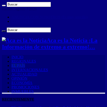
viernes , agosto 7 2026
ANUNCIA CON NOSOTROS (Es muy sencillo)
CONTACTO
Aca es la Noticia ¡La
Información de extremo a extremo!…
INICIO
REGIONALES
EL PAÍS
INTERNACIONALES
ACTUALIDAD
OPINIÓN
ECONOMÍA
PROMOCIONES
INMUEBLES
RECIENTEMENTE