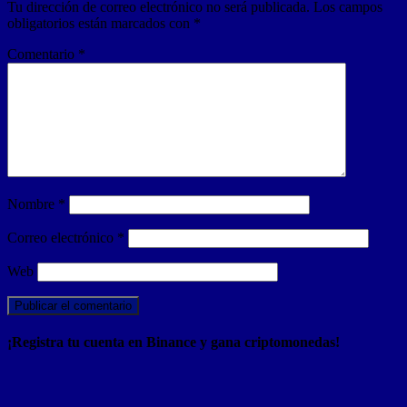
Tu dirección de correo electrónico no será publicada.
Los campos
obligatorios están marcados con
*
Comentario
*
Nombre
*
Correo electrónico
*
Web
¡Registra tu cuenta en Binance y gana criptomonedas!