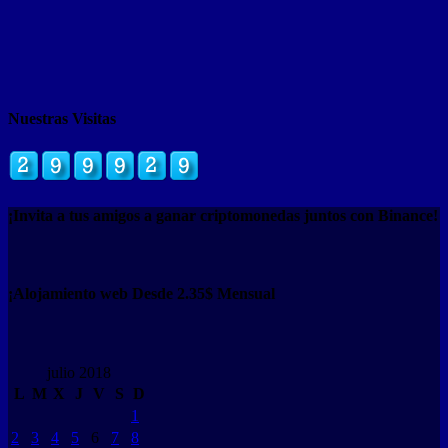
Nuestras Visitas
¡Invita a tus amigos a ganar criptomonedas juntos con Binance!
¡Alojamiento web Desde 2.35$ Mensual
julio 2018
L
M
X
J
V
S
D
1
2
3
4
5
6
7
8