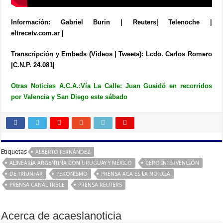
Información: Gabriel Burin | Reuters| Telenoche |
eltrecetv.com.ar |
Transcripción y Embeds (Videos | Tweets): Lcdo. Carlos Romero
|C.N.P. 24.081|
Otras Noticias A.C.A.:
Vía La Calle: Juan Guaidó en recorridos
por Valencia y San Diego este sábado
Etiquetas
ALBERTO FERNÁNDEZ
ALINEARÍA ARGENTINA CON URUGUAY Y MÉXICO
CERO INTERVENCIÓN
DE TRIUNFAR
PERONISMO
PRENSA ACA ES LA NOTICIA
PRENSA CANAL TRECE
PRENSA REUTERS
Acerca de acaeslanoticia