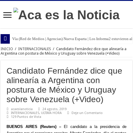
Vía (Red de Medios | Agencias) Nueva Esparta | Los Informa2 estuvieron all
INICIO
/
INTERNACIONALES
/
Candidato Fernández dice que alinearía a
Argentina con postura de México y Uruguay sobre Venezuela (+Video)
Candidato Fernández dice que
alinearía a Argentina con
postura de México y Uruguay
sobre Venezuela (+Video)
acaeslanoticia
24 agosto, 2019
INTERNACIONALES
,
ULTIMA HORA
Deje un Comentario
129 Puntos de Vista
BUENOS AIRES (Reuters) –
El candidato a la presidencia de