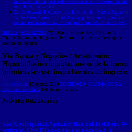
acción social | Intylact realizó «lives» sobre la prevención del
suicidio y el mes rosa
En Costa Azul (Porlamar) isla de Margarita (Nueva Esparta) |
En las Residencias Islas del Rey: Alquila la mejor opción en
apartamentos vacacionales equipados para vivir como reyes
INICIO
/
ECONOMÍA
/
Vía Banca y Negocios / Aristimuño:
Hiperinflación impulsa gastos de la banca mientras se restringen
fuentes de ingresos
Vía Banca y Negocios / Aristimuño:
Hiperinflación impulsa gastos de la banca
mientras se restringen fuentes de ingresos
acaeslanoticia
15 agosto, 2019
ECONOMÍA
,
ULTIMA HORA
Deje un Comentario
138 Puntos de Vista
Artículos Relacionados
Vía (Contrapunto| Agencias) Han Salido del aire 46
emisoras: CNP Fija posición con respecto a la