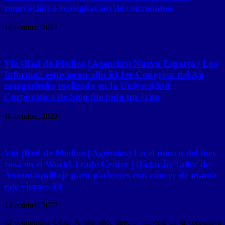
renovación o reasignación de concesiones
17 octubre, 2022
Vía (Red de Medios | Agencias) Nueva Esparta | Los
Informa2 estuvieron allí: El 1er Congreso del Ají
margariteño realizado en la Universidad
Corporativa de Sigo fue todo un éxito
16 octubre, 2022
Vía (Red de Medios | Agencias) En el marco del mes
rosa en el World Trade Center | Dictarán Taller de
Automaquillaje para pacientes con cáncer de mama
este viernes 14
13 octubre, 2022
El economista César Aristimuño, director general de la consultora