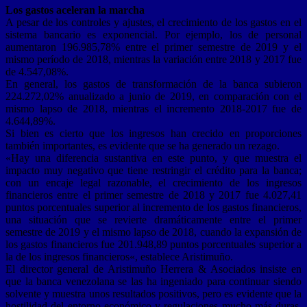
Los gastos aceleran la marcha
A pesar de los controles y ajustes, el crecimiento de los gastos en el
sistema bancario es exponencial. Por ejemplo, los de personal
aumentaron 196.985,78% entre el primer semestre de 2019 y el
mismo período de 2018, mientras la variación entre 2018 y 2017 fue
de 4.547,08%.
En general, los gastos de transformación de la banca subieron
224.272,02% anualizado a junio de 2019, en comparación con el
mismo lapso de 2018, mientras el incremento 2018-2017 fue de
4.644,89%.
Si bien es cierto que los ingresos han crecido en proporciones
también importantes, es evidente que se ha generado un rezago.
«Hay una diferencia sustantiva en este punto, y que muestra el
impacto muy negativo que tiene restringir el crédito para la banca;
con un encaje legal razonable, el crecimiento de los ingresos
financieros entre el primer semestre de 2018 y 2017 fue 4.027,41
puntos porcentuales superior al incremento de los gastos financieros,
una situación que se revierte dramáticamente entre el primer
semestre de 2019 y el mismo lapso de 2018, cuando la expansión de
los gastos financieros fue 201.948,89 puntos porcentuales superior a
la de los ingresos financieros«, establece Aristimuño.
El director general de Aristimuño Herrera & Asociados insiste en
que la banca venezolana se las ha ingeniado para continuar siendo
solvente y muestra unos resultados positivos, pero es evidente que la
hostilidad del entorno económico y regulaciones mucho más duras,