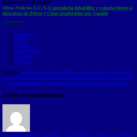
Romero |C.N.P. 24.081|
Otras Noticias A.C.A.:
Contraloría inhabilita y congela bienes a
directivos de Pdvsa y Citgo nombrados por Guaidó
Compartir
Facebook
Twitter
Google +
Stumbleupon
LinkedIn
Pinterest
Etiquetas
consultora Aristimuño Herrera & Asociados
El economista
César Aristimuño
Hiperinflación impulsa gastos de la banca
Prensa
ACA
Prensa Banca y Negocios
se restringen fuentes de ingresos
Acerca de acaeslanoticia
Previos
Contraloría inhabilita y congela bienes a directivos de Pdvsa