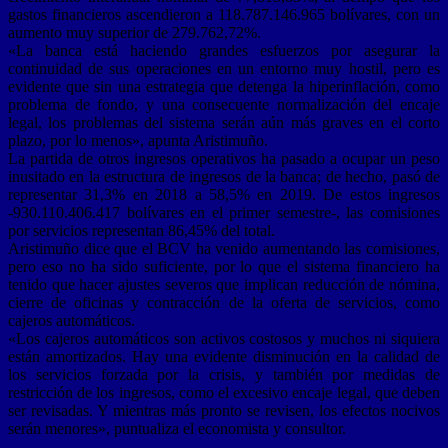
gastos financieros ascendieron a 118.787.146.965 bolívares, con un
aumento muy superior de 279.762,72%.
«La banca está haciendo grandes esfuerzos por asegurar la
continuidad de sus operaciones en un entorno muy hostil, pero es
evidente que sin una estrategia que detenga la hiperinflación, como
problema de fondo, y una consecuente normalización del encaje
legal, los problemas del sistema serán aún más graves en el corto
plazo, por lo menos», apunta Aristimuño.
La partida de otros ingresos operativos ha pasado a ocupar un peso
inusitado en la estructura de ingresos de la banca; de hecho, pasó de
representar 31,3% en 2018 a 58,5% en 2019. De estos ingresos
-930.110.406.417 bolívares en el primer semestre-, las comisiones
por servicios representan 86,45% del total.
Aristimuño dice que el BCV ha venido aumentando las comisiones,
pero eso no ha sido suficiente, por lo que el sistema financiero ha
tenido que hacer ajustes severos que implican reducción de nómina,
cierre de oficinas y contracción de la oferta de servicios, como
cajeros automáticos.
«Los cajeros automáticos son activos costosos y muchos ni siquiera
están amortizados. Hay una evidente disminución en la calidad de
los servicios forzada por la crisis, y también por medidas de
restricción de los ingresos, como el excesivo encaje legal, que deben
ser revisadas. Y mientras más pronto se revisen, los efectos nocivos
serán menores», puntualiza el economista y consultor.