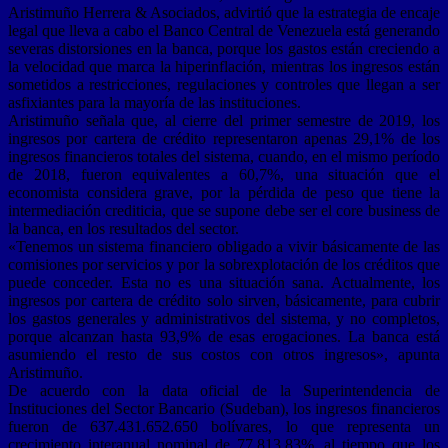
Aristimuño Herrera & Asociados, advirtió que la estrategia de encaje
legal que lleva a cabo el Banco Central de Venezuela está generando
severas distorsiones en la banca, porque los gastos están creciendo a
la velocidad que marca la hiperinflación, mientras los ingresos están
sometidos a restricciones, regulaciones y controles que llegan a ser
asfixiantes para la mayoría de las instituciones.
Aristimuño señala que, al cierre del primer semestre de 2019, los
ingresos por cartera de crédito representaron apenas 29,1% de los
ingresos financieros totales del sistema, cuando, en el mismo período
de 2018, fueron equivalentes a 60,7%, una situación que el
economista considera grave, por la pérdida de peso que tiene la
intermediación crediticia, que se supone debe ser el core business de
la banca, en los resultados del sector.
«Tenemos un sistema financiero obligado a vivir básicamente de las
comisiones por servicios y por la sobrexplotación de los créditos que
puede conceder. Esta no es una situación sana. Actualmente, los
ingresos por cartera de crédito solo sirven, básicamente, para cubrir
los gastos generales y administrativos del sistema, y no completos,
porque alcanzan hasta 93,9% de esas erogaciones. La banca está
asumiendo el resto de sus costos con otros ingresos», apunta
Aristimuño.
De acuerdo con la data oficial de la Superintendencia de
Instituciones del Sector Bancario (Sudeban), los ingresos financieros
fueron de 637.431.652.650 bolívares, lo que representa un
crecimiento interanual nominal de 77,813,83%, al tiempo que los