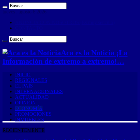
jueves , agosto 6 2026
ANUNCIA CON NOSOTROS (Es muy sencillo)
CONTACTO
Aca es la Noticia ¡La
Información de extremo a extremo!…
INICIO
REGIONALES
EL PAÍS
INTERNACIONALES
ACTUALIDAD
OPINIÓN
ECONOMÍA
PROMOCIONES
INMUEBLES
RECIENTEMENTE