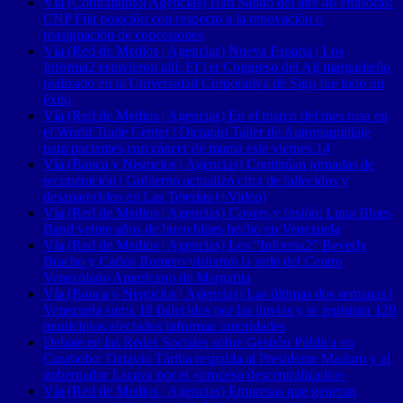
Vía (Contrapunto| Agencias) Han Salido del aire 46 emisoras:
CNP Fija posición con respecto a la renovación o
reasignación de concesiones
Vía (Red de Medios | Agencias) Nueva Esparta | Los
Informa2 estuvieron allí: El 1er Congreso del Ají margariteño
realizado en la Universidad Corporativa de Sigo fue todo un
éxito
Vía (Red de Medios | Agencias) En el marco del mes rosa en
el World Trade Center | Dictarán Taller de Automaquillaje
para pacientes con cáncer de mama este viernes 14
Vía (Banca y Negocios | Agencias) Continúan jornadas de
recuperación | Gobierno actualizó cifra de fallecidos y
desaparecidos en Las Tejerías (+Video)
Vía (Red de Medios | Agencias) Covers y fusión: Luna Blues
Band veinte años de buen blues hecho en Venezuela
Vía (Red de Medios | Agencias) Los “Informa2” Beverly
Bracho y Carlos Romero visitaron la sede del Centro
Venezolano Americano de Margarita
Vía (Banca y Negocios | Agencias) Las últimas dos semanas |
Venezuela suma 18 fallecidos por las lluvias y se registran 120
municipios afectados informan autoridades
Debate en las Redes Sociales sobre Gestión Pública en
Carabobo: Octavio Táriba respalda al Presidente Maduro y al
gobernador Lacava por el «proceso descentralizador»
Vía (Red de Medios | Agencias) Empresas que generan