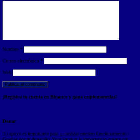
Nombre
*
Correo electrónico
*
Web
¡Registra tu cuenta en Binance y gana criptomonedas!
Donar
Tu apoyo es importante para garantizar nuestro funcionamiento /
Gracias por tu donación. Your support is important to ensure our